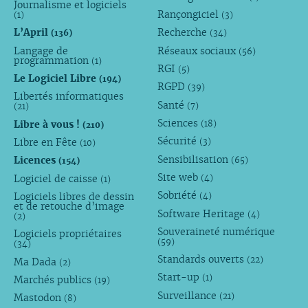
Journalisme et logiciels
Rançongiciel
(1)
(3)
L’April
Recherche
(136)
(34)
Langage de
Réseaux sociaux
(56)
programmation
(1)
RGI
(5)
Le Logiciel Libre
(194)
RGPD
(39)
Libertés informatiques
Santé
(7)
(21)
Sciences
Libre à vous !
(18)
(210)
Sécurité
Libre en Fête
(3)
(10)
Sensibilisation
Licences
(65)
(154)
Site web
Logiciel de caisse
(4)
(1)
Sobriété
Logiciels libres de dessin
(4)
et de retouche d’image
Software Heritage
(4)
(2)
Souveraineté numérique
Logiciels propriétaires
(59)
(34)
Standards ouverts
(22)
Ma Dada
(2)
Start-up
(1)
Marchés publics
(19)
Surveillance
(21)
Mastodon
(8)