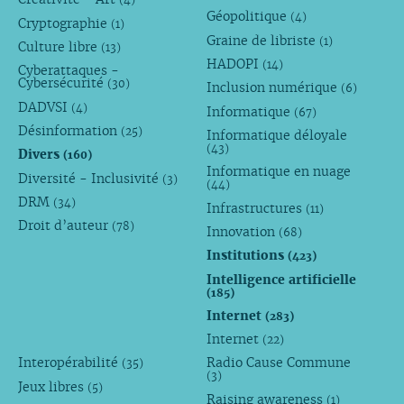
Géopolitique
(4)
Cryptographie
(1)
Graine de libriste
(1)
Culture libre
(13)
HADOPI
(14)
Cyberattaques -
Cybersécurité
(30)
Inclusion numérique
(6)
DADVSI
(4)
Informatique
(67)
Désinformation
(25)
Informatique déloyale
(43)
Divers
(160)
Informatique en nuage
Diversité - Inclusivité
(3)
(44)
DRM
(34)
Infrastructures
(11)
Droit d’auteur
(78)
Innovation
(68)
Institutions
(423)
Intelligence artificielle
(185)
Internet
(283)
Internet
(22)
Interopérabilité
Radio Cause Commune
(35)
(3)
Jeux libres
(5)
Raising awareness
(1)