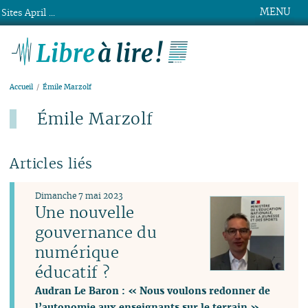
MENU
Sites April ...
Libre à lire !
Accueil
Émile Marzolf
Émile Marzolf
Articles liés
Dimanche 7 mai 2023
Une nouvelle
gouvernance du
numérique
éducatif ?
Audran Le Baron : « Nous voulons redonner de
l’autonomie aux enseignants sur le terrain »