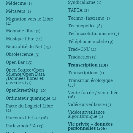
Syndicalisme
(1)
Médecine
(1)
TAFTA
(2)
Métavers
(1)
Techno-fascisme
(1)
Migration vers le Libre
(4)
Technopolice
(8)
Monnaie libre
(1)
Technosolutionnisme
(3)
Musique libre
(14)
Téléphonie mobile
(9)
Neutralité du Net
(25)
Trad-GNU
(4)
Obsolescence
(3)
Traduction
(1)
Open Bar
(15)
Transcription
(119)
Open Source/Open
Transcriptions
(1)
Science/Open Data
/Données libres et
Transition écologique
ouvertes
(71)
(33)
OpenStreetMap
(10)
Vente forcée / vente liée
(16)
Ordinateur quantique
(1)
Vidéosurveillance
(5)
Pacte du Logiciel Libre
(2)
Vidéosurveillance
algorithmique
(1)
Parcours libriste
(16)
Vie privée - données
Parlezmoid’IA
(13)
personnelles
(266)