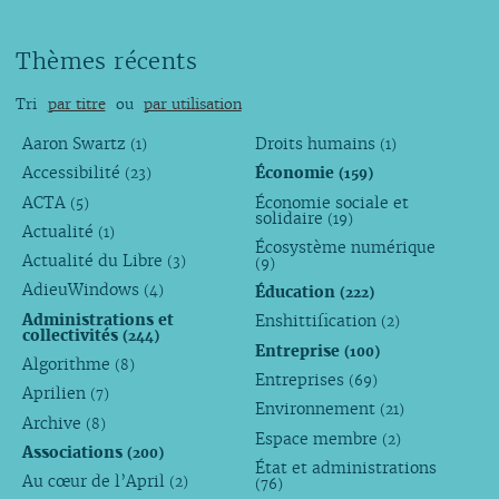
Thèmes récents
Tri
par titre
ou
par utilisation
Aaron Swartz
Droits humains
(1)
(1)
Accessibilité
Économie
(23)
(159)
ACTA
Économie sociale et
(5)
solidaire
(19)
Actualité
(1)
Écosystème numérique
Actualité du Libre
(3)
(9)
AdieuWindows
Éducation
(4)
(222)
Administrations et
Enshittification
(2)
collectivités
(244)
Entreprise
(100)
Algorithme
(8)
Entreprises
(69)
Aprilien
(7)
Environnement
(21)
Archive
(8)
Espace membre
(2)
Associations
(200)
État et administrations
Au cœur de l’April
(2)
(76)