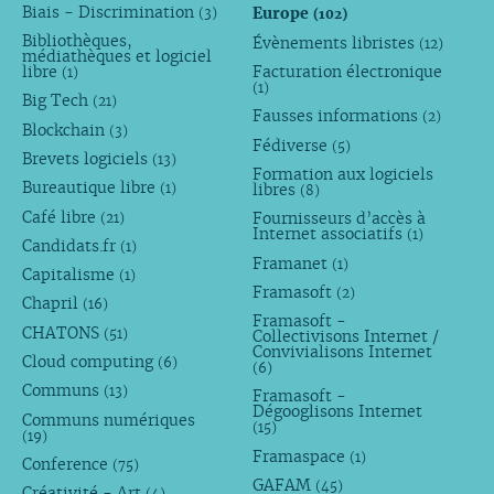
Biais - Discrimination
Europe
(3)
(102)
Bibliothèques,
Évènements libristes
(12)
médiathèques et logiciel
libre
Facturation électronique
(1)
(1)
Big Tech
(21)
Fausses informations
(2)
Blockchain
(3)
Fédiverse
(5)
Brevets logiciels
(13)
Formation aux logiciels
Bureautique libre
libres
(1)
(8)
Café libre
Fournisseurs d’accès à
(21)
Internet associatifs
(1)
Candidats.fr
(1)
Framanet
(1)
Capitalisme
(1)
Framasoft
(2)
Chapril
(16)
Framasoft -
CHATONS
(51)
Collectivisons Internet /
Convivialisons Internet
Cloud computing
(6)
(6)
Communs
(13)
Framasoft -
Dégooglisons Internet
Communs numériques
(15)
(19)
Framaspace
(1)
Conference
(75)
GAFAM
(45)
Créativité - Art
(4)