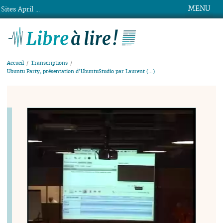
MENU
Sites April ...
Libre à lire !
Accueil
Transcriptions
Ubuntu Party, présentation d’UbuntuStudio par Laurent (…)