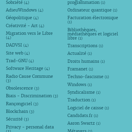
Sobriété
programmation
(4)
(1)
AdieuWindows
Ordinateur quantique
(4)
(1)
Géopolitique
Facturation électronique
(4)
(1)
Créativité - Art
(4)
Bibliothèques,
Migration vers le Libre
médiathèques et logiciel
libre
(4)
(1)
DADVSI
Transcriptions
(4)
(1)
Site web
Actualité
(4)
(1)
Trad-GNU
Droits humains
(4)
(1)
Software Heritage
Framanet
(4)
(1)
Radio Cause Commune
Techno-fascisme
(1)
(3)
Windows
(1)
Obsolescence
(3)
Syndicalisme
(1)
Biais - Discrimination
(3)
Traduction
(1)
Rançongiciel
(3)
Logiciel de caisse
(1)
Blockchain
(3)
Candidats.fr
(1)
Sécurité
(3)
Aaron Swartz
(1)
Privacy - personal data
Métavers
(3)
(1)