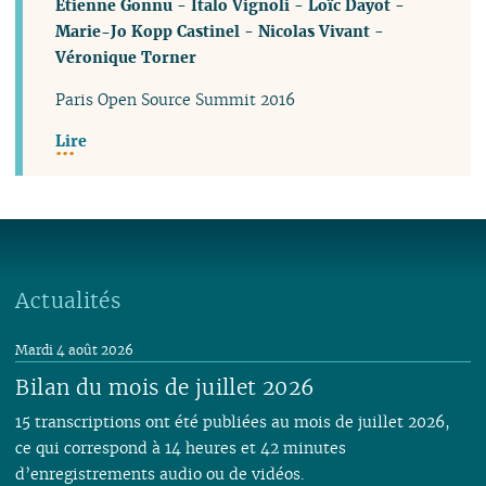
Étienne Gonnu
-
Italo Vignoli
-
Loïc Dayot
-
Marie-Jo Kopp Castinel
-
Nicolas Vivant
-
Véronique Torner
Paris Open Source Summit 2016
Lire
Actualités
Mardi 4 août 2026
Bilan du mois de juillet 2026
15 transcriptions ont été publiées au mois de juillet 2026,
ce qui correspond à 14 heures et 42 minutes
d’enregistrements audio ou de vidéos.