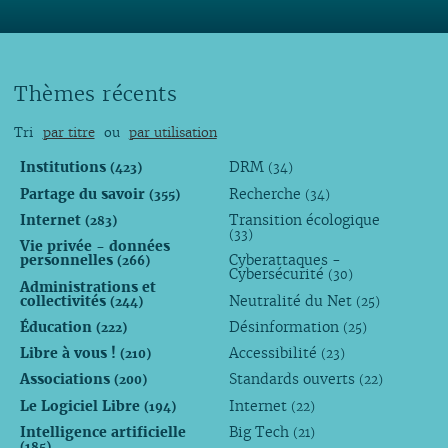
Thèmes récents
Tri
par titre
ou
par utilisation
Institutions
DRM
(423)
(34)
Partage du savoir
Recherche
(355)
(34)
Internet
Transition écologique
(283)
(33)
Vie privée - données
personnelles
Cyberattaques -
(266)
Cybersécurité
(30)
Administrations et
collectivités
Neutralité du Net
(244)
(25)
Éducation
Désinformation
(222)
(25)
Libre à vous !
Accessibilité
(210)
(23)
Associations
Standards ouverts
(200)
(22)
Le Logiciel Libre
Internet
(194)
(22)
Intelligence artificielle
Big Tech
(21)
(185)