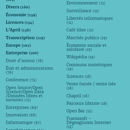
Environnement
(21)
Divers
(160)
Surveillance
(21)
Économie
(159)
Libertés informatiques
Licences
(154)
(21)
L’April
Café libre
(136)
(21)
Transcription
Marchés publics
(119)
(19)
Europe
Économie sociale et
(102)
solidaire
(19)
Entreprise
(100)
Wikipédia
(19)
Droit d’auteur
(78)
Communs numériques
État et administrations
(19)
(76)
Sciences
(18)
Conference
(75)
Vente forcée / vente liée
Open Source/Open
(16)
Science/Open Data
/Données libres et
Chapril
(16)
ouvertes
(71)
Parcours libriste
(16)
Entreprises
(69)
Open Bar
(15)
Innovation
(68)
Framasoft -
Informatique
Dégooglisons Internet
(67)
(15)