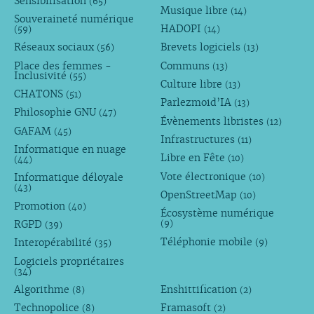
Sensibilisation
(65)
Musique libre
(14)
Souveraineté numérique
HADOPI
(59)
(14)
Réseaux sociaux
Brevets logiciels
(56)
(13)
Place des femmes -
Communs
(13)
Inclusivité
(55)
Culture libre
(13)
CHATONS
(51)
Parlezmoid’IA
(13)
Philosophie GNU
(47)
Évènements libristes
(12)
GAFAM
(45)
Infrastructures
(11)
Informatique en nuage
Libre en Fête
(10)
(44)
Vote électronique
Informatique déloyale
(10)
(43)
OpenStreetMap
(10)
Promotion
(40)
Écosystème numérique
RGPD
(9)
(39)
Téléphonie mobile
Interopérabilité
(9)
(35)
Logiciels propriétaires
(34)
Algorithme
Enshittification
(8)
(2)
Technopolice
Framasoft
(8)
(2)