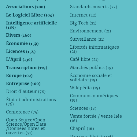
Associations
Standards ouverts
(200)
(22)
Le Logiciel Libre
Internet
(194)
(22)
Intelligence artificielle
Big Tech
(21)
(185)
Environnement
(21)
Divers
(160)
Surveillance
(21)
Économie
(159)
Libertés informatiques
Licences
(154)
(21)
L’April
Café libre
(136)
(21)
Transcription
Marchés publics
(119)
(19)
Europe
Économie sociale et
(102)
solidaire
(19)
Entreprise
(100)
Wikipédia
(19)
Droit d’auteur
(78)
Communs numériques
État et administrations
(19)
(76)
Sciences
(18)
Conference
(75)
Vente forcée / vente liée
Open Source/Open
(16)
Science/Open Data
/Données libres et
Chapril
(16)
ouvertes
(71)
Parcours libriste
(16)