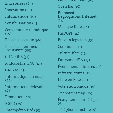
Entreprises
(69)
Open Bar
(15)
Innovation
(68)
Framasoft -
Informatique
Dégooglisons Internet
(67)
(15)
Sensibilisation
(65)
Musique libre
(14)
Souveraineté numérique
HADOPI
(59)
(14)
Réseaux sociaux
Brevets logiciels
(56)
(13)
Place des femmes -
Communs
(13)
Inclusivité
(55)
Culture libre
(13)
CHATONS
(51)
Parlezmoid’IA
(13)
Philosophie GNU
(47)
Évènements libristes
(12)
GAFAM
(45)
Infrastructures
(11)
Informatique en nuage
Libre en Fête
(10)
(44)
Vote électronique
Informatique déloyale
(10)
(43)
OpenStreetMap
(10)
Promotion
(40)
Écosystème numérique
RGPD
(9)
(39)
Téléphonie mobile
Interopérabilité
(9)
(35)