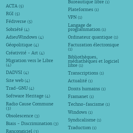
Bureautique libre
(1)
ACTA
(5)
Plateformes
(1)
RGI
(5)
VPN
(1)
Fédiverse
(5)
Langage de
Sobriété
programmation
(4)
(1)
AdieuWindows
Ordinateur quantique
(4)
(1)
Géopolitique
Facturation électronique
(4)
(1)
Créativité - Art
(4)
Bibliothèques,
Migration vers le Libre
médiathèques et logiciel
libre
(4)
(1)
DADVSI
Transcriptions
(4)
(1)
Site web
Actualité
(4)
(1)
Trad-GNU
Droits humains
(4)
(1)
Software Heritage
Framanet
(4)
(1)
Radio Cause Commune
Techno-fascisme
(1)
(3)
Windows
(1)
Obsolescence
(3)
Syndicalisme
(1)
Biais - Discrimination
(3)
Traduction
(1)
Rançongiciel
(3)