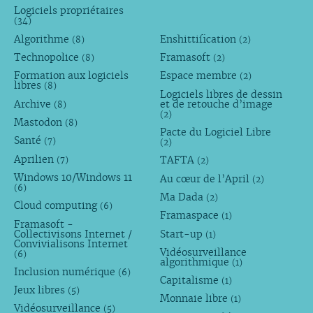
Logiciels propriétaires
(34)
Algorithme
Enshittification
(8)
(2)
Technopolice
Framasoft
(8)
(2)
Formation aux logiciels
Espace membre
(2)
libres
(8)
Logiciels libres de dessin
Archive
et de retouche d’image
(8)
(2)
Mastodon
(8)
Pacte du Logiciel Libre
Santé
(7)
(2)
Aprilien
TAFTA
(7)
(2)
Windows 10/Windows 11
Au cœur de l’April
(2)
(6)
Ma Dada
(2)
Cloud computing
(6)
Framaspace
(1)
Framasoft -
Collectivisons Internet /
Start-up
(1)
Convivialisons Internet
Vidéosurveillance
(6)
algorithmique
(1)
Inclusion numérique
(6)
Capitalisme
(1)
Jeux libres
(5)
Monnaie libre
(1)
Vidéosurveillance
(5)