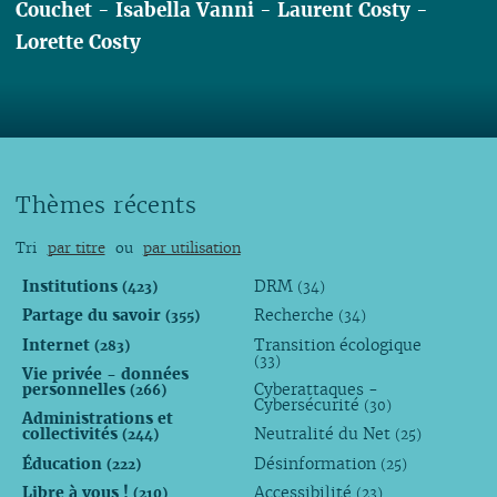
Couchet
-
Isabella Vanni
-
Laurent Costy
-
Lorette Costy
Lire
Thèmes récents
Tri
par titre
ou
par utilisation
Institutions
DRM
(423)
(34)
Partage du savoir
Recherche
(355)
(34)
Internet
Transition écologique
(283)
(33)
Vie privée - données
personnelles
Cyberattaques -
(266)
Cybersécurité
(30)
Administrations et
collectivités
Neutralité du Net
(244)
(25)
Éducation
Désinformation
(222)
(25)
Libre à vous !
Accessibilité
(210)
(23)