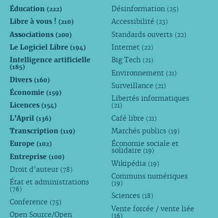
Éducation
Désinformation
(222)
(25)
Libre à vous !
Accessibilité
(210)
(23)
Associations
Standards ouverts
(200)
(22)
Le Logiciel Libre
Internet
(194)
(22)
Intelligence artificielle
Big Tech
(21)
(185)
Environnement
(21)
Divers
(160)
Surveillance
(21)
Économie
(159)
Libertés informatiques
Licences
(154)
(21)
L’April
Café libre
(136)
(21)
Transcription
Marchés publics
(119)
(19)
Europe
Économie sociale et
(102)
solidaire
(19)
Entreprise
(100)
Wikipédia
(19)
Droit d’auteur
(78)
Communs numériques
État et administrations
(19)
(76)
Sciences
(18)
Conference
(75)
Vente forcée / vente liée
Open Source/Open
(16)