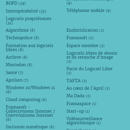
RGPD
(9)
(39)
Téléphonie mobile
Interopérabilité
(9)
(35)
Logiciels propriétaires
(34)
Algorithme
Enshittification
(8)
(2)
Technopolice
Framasoft
(8)
(2)
Formation aux logiciels
Espace membre
(2)
libres
(8)
Logiciels libres de dessin
Archive
et de retouche d’image
(8)
(2)
Mastodon
(8)
Pacte du Logiciel Libre
Santé
(7)
(2)
Aprilien
TAFTA
(7)
(2)
Windows 10/Windows 11
Au cœur de l’April
(2)
(6)
Ma Dada
(2)
Cloud computing
(6)
Framaspace
(1)
Framasoft -
Collectivisons Internet /
Start-up
(1)
Convivialisons Internet
Vidéosurveillance
(6)
algorithmique
(1)
Inclusion numérique
(6)