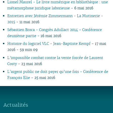
Lionel Maurel - Le livre numérique en bibliothèque : une
02
03
01
02
01
01
01
03
01
03
01
01
01
métamorphose juridique laborieuse
- 6 mai 2016
01
02
02
01
Entretien avec Jérémie Zimmermann - La Mutinerie -
2015
- 11 mai 2016
Sébastien Broca - Congrès Adullact 2014 - Conférence
deuxième partie
- 16 mai 2016
Histoire du logiciel VLC - Jean-Baptiste Kempf
- 17 mai
2016 - 59 min 09
L’impossible combat contre la vente forcée de Laurent
Costy
- 23 mai 2016
L’argent public ne doit payer qu’une fois - Conférence de
François Elie
- 25 mai 2016
Actualités