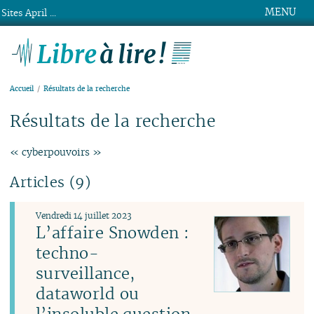
MENU
Sites April ...
Libre à lire !
Accueil
Résultats de la recherche
Résultats de la recherche
« cyberpouvoirs »
Articles (9)
Vendredi 14 juillet 2023
L’affaire Snowden :
techno-
surveillance,
dataworld ou
l’insoluble question