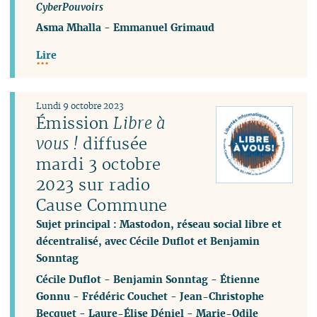
CyberPouvoirs
Asma Mhalla
-
Emmanuel Grimaud
Lire
Lundi 9 octobre 2023
Émission
Libre à
vous !
diffusée
mardi 3 octobre
2023 sur radio
Cause Commune
Sujet principal : Mastodon, réseau social libre et
décentralisé, avec Cécile Duflot et Benjamin
Sonntag
Cécile Duflot
-
Benjamin Sonntag
-
Étienne
Gonnu
-
Frédéric Couchet
-
Jean-Christophe
Becquet
-
Laure-Élise Déniel
-
Marie-Odile