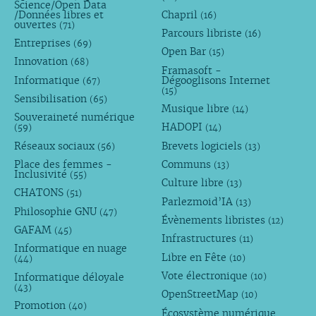
Science/Open Data
/Données libres et
Chapril
(16)
ouvertes
(71)
Parcours libriste
(16)
Entreprises
(69)
Open Bar
(15)
Innovation
(68)
Framasoft -
Informatique
Dégooglisons Internet
(67)
(15)
Sensibilisation
(65)
Musique libre
(14)
Souveraineté numérique
HADOPI
(59)
(14)
Réseaux sociaux
Brevets logiciels
(56)
(13)
Place des femmes -
Communs
(13)
Inclusivité
(55)
Culture libre
(13)
CHATONS
(51)
Parlezmoid’IA
(13)
Philosophie GNU
(47)
Évènements libristes
(12)
GAFAM
(45)
Infrastructures
(11)
Informatique en nuage
Libre en Fête
(10)
(44)
Vote électronique
Informatique déloyale
(10)
(43)
OpenStreetMap
(10)
Promotion
(40)
Écosystème numérique