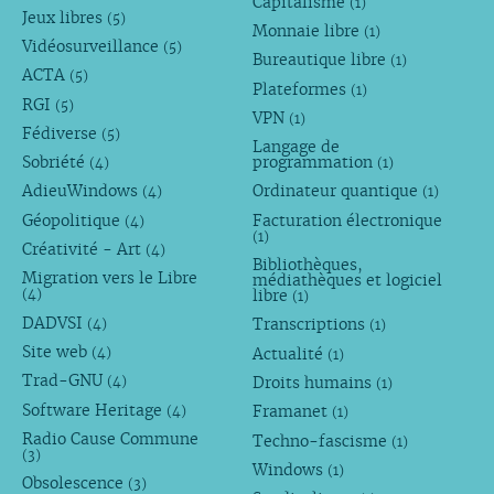
Capitalisme
(1)
Jeux libres
(5)
Monnaie libre
(1)
Vidéosurveillance
(5)
Bureautique libre
(1)
ACTA
(5)
Plateformes
(1)
RGI
(5)
VPN
(1)
Fédiverse
(5)
Langage de
Sobriété
programmation
(4)
(1)
AdieuWindows
Ordinateur quantique
(4)
(1)
Géopolitique
Facturation électronique
(4)
(1)
Créativité - Art
(4)
Bibliothèques,
Migration vers le Libre
médiathèques et logiciel
libre
(4)
(1)
DADVSI
Transcriptions
(4)
(1)
Site web
Actualité
(4)
(1)
Trad-GNU
Droits humains
(4)
(1)
Software Heritage
Framanet
(4)
(1)
Radio Cause Commune
Techno-fascisme
(1)
(3)
Windows
(1)
Obsolescence
(3)