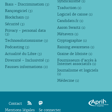
Syndicalisme
(1)
Biais - Discrimination
(3)
Traduction
(1)
Rançongiciel
(3)
Logiciel de caisse
(1)
Blockchain
(3)
Candidats.fr
(1)
Sécurité
(3)
Aaron Swartz
(1)
Privacy - personal data
Métavers
(3)
(1)
Technosolutionnisme
Cryptographie
(3)
(1)
Podcasting
Raising awareness
(3)
(1)
Actualité du Libre
Graine de libriste
(3)
(1)
Diversité - Inclusivité
Fournisseurs d’accès à
(3)
Internet associatifs
(1)
Fausses informations
(2)
Journalisme et logiciels
(1)
Médecine
(1)
Contact
Mentions légales
rss
mastodon
Se connecter