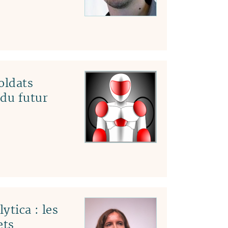
04
03
02
01
oldats
 du futur
ytica : les
ets