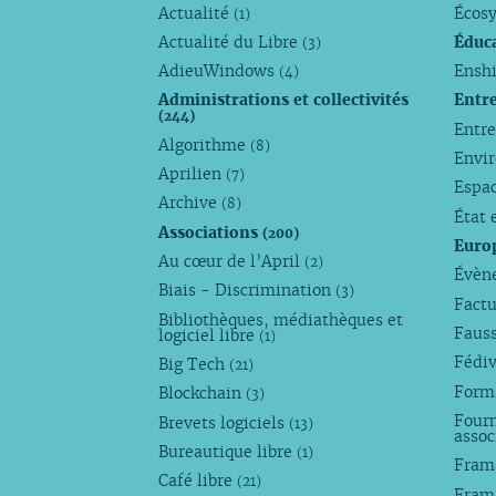
Actualité
Écos
(1)
Actualité du Libre
Éduc
(3)
AdieuWindows
Enshi
(4)
Administrations et collectivités
Entr
(244)
Entr
Algorithme
(8)
Envi
Aprilien
(7)
Espa
Archive
(8)
État 
Associations
(200)
Euro
Au cœur de l’April
(2)
Évèn
Biais - Discrimination
(3)
Factu
Bibliothèques, médiathèques et
Faus
logiciel libre
(1)
Fédi
Big Tech
(21)
Forma
Blockchain
(3)
Fourn
Brevets logiciels
(13)
assoc
Bureautique libre
(1)
Fram
Café libre
(21)
Fram