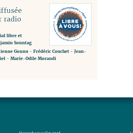
ffusée
r radio
al libre et
enjamin Sonntag
tienne Gonnu
-
Frédéric Couchet
-
Jean-
iel
-
Marie-Odile Morandi