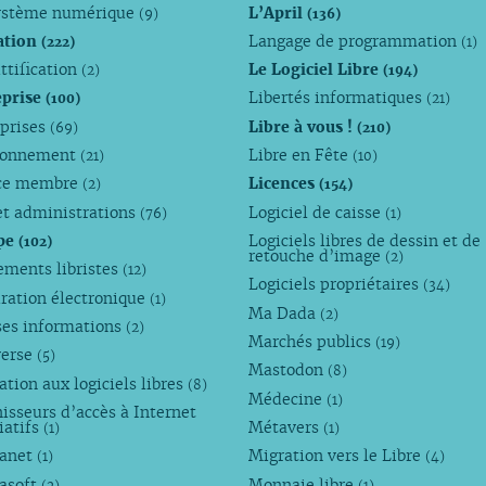
ystème numérique
L’April
(9)
(136)
ation
Langage de programmation
(222)
(1)
ttification
Le Logiciel Libre
(2)
(194)
eprise
Libertés informatiques
(100)
(21)
eprises
Libre à vous !
(69)
(210)
ronnement
Libre en Fête
(21)
(10)
ce membre
Licences
(2)
(154)
et administrations
Logiciel de caisse
(76)
(1)
pe
Logiciels libres de dessin et de
(102)
retouche d’image
(2)
ements libristes
(12)
Logiciels propriétaires
(34)
ration électronique
(1)
Ma Dada
(2)
ses informations
(2)
Marchés publics
(19)
verse
(5)
Mastodon
(8)
tion aux logiciels libres
(8)
Médecine
(1)
isseurs d’accès à Internet
iatifs
Métavers
(1)
(1)
anet
Migration vers le Libre
(1)
(4)
asoft
Monnaie libre
(2)
(1)