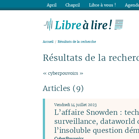
April
Chapril
Libre à vous !
Agenda
Lib
Accueil
Résultats de la recherche
Résultats de la recher
« cyberpouvoirs »
Articles (9)
Vendredi 14 juillet 2023
L’affaire Snowden : tec
surveillance, dataworld 
l’insoluble question dé
CyberPouvoirs