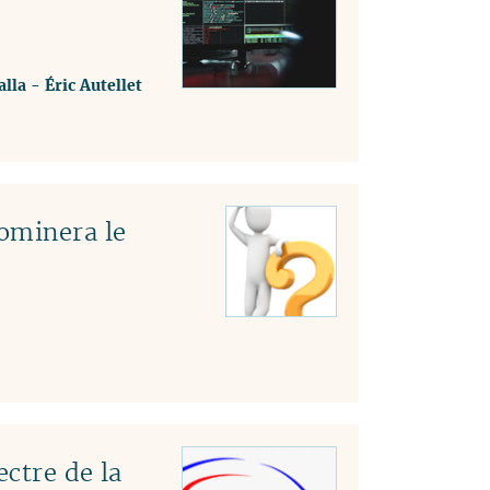
lla
-
Éric Autellet
ominera le
ectre de la