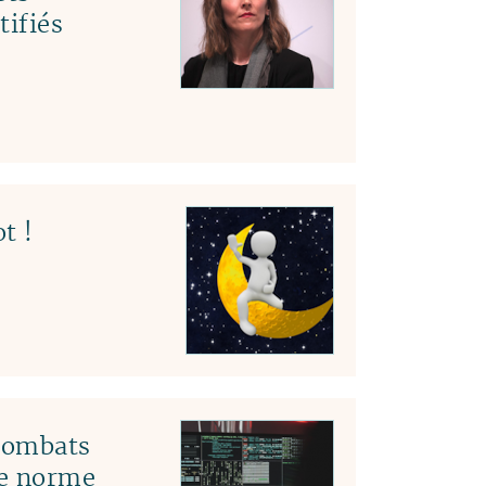
tifiés
t !
 combats
le norme