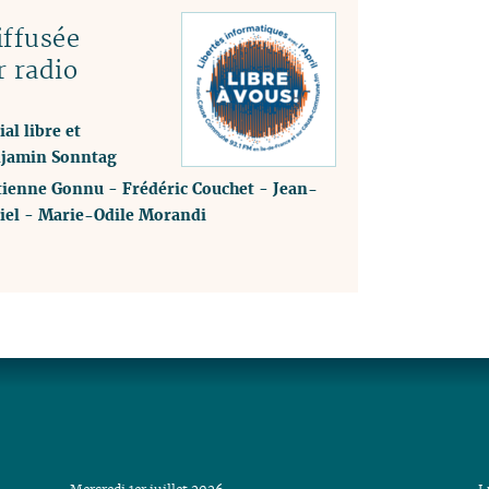
ffusée
r radio
al libre et
enjamin Sonntag
tienne Gonnu
-
Frédéric Couchet
-
Jean-
iel
-
Marie-Odile Morandi