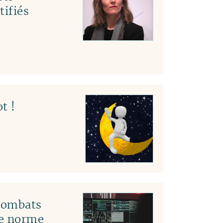
tifiés
t !
 combats
le norme