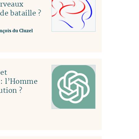
erveaux
e bataille ?
nçois du Cluzel
et
le : l’Homme
ution ?