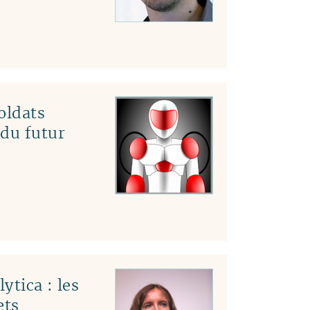
04
03
02
01
oldats
 du futur
ytica : les
ets