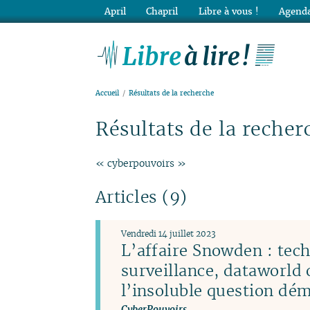
April
Chapril
Libre à vous !
Agenda
Lib
Accueil
Résultats de la recherche
Résultats de la recher
« cyberpouvoirs »
Articles (9)
Vendredi 14 juillet 2023
L’affaire Snowden : tec
surveillance, dataworld 
l’insoluble question dé
CyberPouvoirs