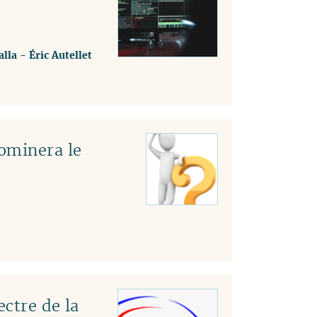
lla
-
Éric Autellet
ominera le
ectre de la