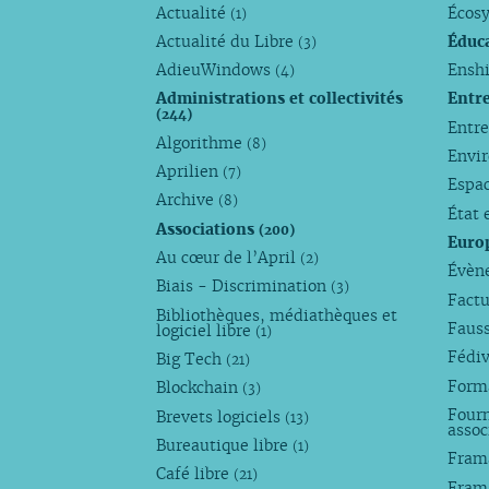
Actualité
Écos
(1)
Actualité du Libre
Éduc
(3)
AdieuWindows
Enshi
(4)
Administrations et collectivités
Entr
(244)
Entr
Algorithme
(8)
Envi
Aprilien
(7)
Espa
Archive
(8)
État 
Associations
(200)
Euro
Au cœur de l’April
(2)
Évèn
Biais - Discrimination
(3)
Factu
Bibliothèques, médiathèques et
Faus
logiciel libre
(1)
Fédi
Big Tech
(21)
Forma
Blockchain
(3)
Fourn
Brevets logiciels
(13)
assoc
Bureautique libre
(1)
Fram
Café libre
(21)
Fram