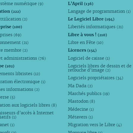
ystème numérique
L’April
(9)
(136)
ation
Langage de programmation
(222)
(1)
ttification
Le Logiciel Libre
(2)
(194)
eprise
Libertés informatiques
(100)
(21)
eprises
Libre à vous !
(69)
(210)
ronnement
Libre en Fête
(21)
(10)
ce membre
Licences
(2)
(154)
et administrations
Logiciel de caisse
(76)
(1)
pe
Logiciels libres de dessin et de
(102)
retouche d’image
(2)
ements libristes
(12)
Logiciels propriétaires
(34)
ration électronique
(1)
Ma Dada
(2)
ses informations
(2)
Marchés publics
(19)
verse
(5)
Mastodon
(8)
tion aux logiciels libres
(8)
Médecine
(1)
isseurs d’accès à Internet
iatifs
Métavers
(1)
(1)
anet
Migration vers le Libre
(1)
(4)
asoft
Monnaie libre
(2)
(1)