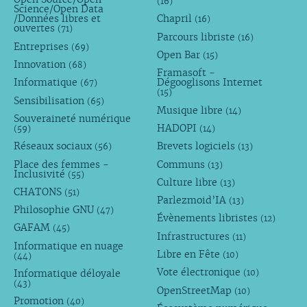
(16)
Science/Open Data
/Données libres et
Chapril
(16)
ouvertes
(71)
Parcours libriste
(16)
Entreprises
(69)
Open Bar
(15)
Innovation
(68)
Framasoft -
Informatique
Dégooglisons Internet
(67)
(15)
Sensibilisation
(65)
Musique libre
(14)
Souveraineté numérique
HADOPI
(59)
(14)
Réseaux sociaux
Brevets logiciels
(56)
(13)
Place des femmes -
Communs
(13)
Inclusivité
(55)
Culture libre
(13)
CHATONS
(51)
Parlezmoid’IA
(13)
Philosophie GNU
(47)
Évènements libristes
(12)
GAFAM
(45)
Infrastructures
(11)
Informatique en nuage
Libre en Fête
(10)
(44)
Vote électronique
Informatique déloyale
(10)
(43)
OpenStreetMap
(10)
Promotion
(40)