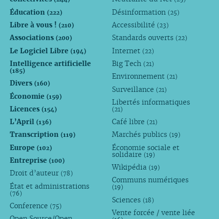
Éducation
Désinformation
(222)
(25)
Libre à vous !
Accessibilité
(210)
(23)
Associations
Standards ouverts
(200)
(22)
Le Logiciel Libre
Internet
(194)
(22)
Intelligence artificielle
Big Tech
(21)
(185)
Environnement
(21)
Divers
(160)
Surveillance
(21)
Économie
(159)
Libertés informatiques
Licences
(154)
(21)
L’April
Café libre
(136)
(21)
Transcription
Marchés publics
(119)
(19)
Europe
Économie sociale et
(102)
solidaire
(19)
Entreprise
(100)
Wikipédia
(19)
Droit d’auteur
(78)
Communs numériques
État et administrations
(19)
(76)
Sciences
(18)
Conference
(75)
Vente forcée / vente liée
Open Source/Open