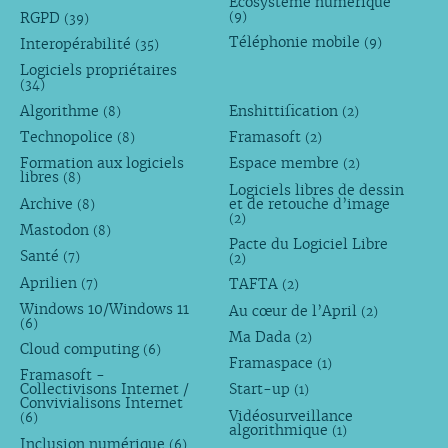
Écosystème numérique
RGPD
(9)
(39)
Téléphonie mobile
Interopérabilité
(9)
(35)
Logiciels propriétaires
(34)
Algorithme
Enshittification
(8)
(2)
Technopolice
Framasoft
(8)
(2)
Formation aux logiciels
Espace membre
(2)
libres
(8)
Logiciels libres de dessin
Archive
et de retouche d’image
(8)
(2)
Mastodon
(8)
Pacte du Logiciel Libre
Santé
(7)
(2)
Aprilien
TAFTA
(7)
(2)
Windows 10/Windows 11
Au cœur de l’April
(2)
(6)
Ma Dada
(2)
Cloud computing
(6)
Framaspace
(1)
Framasoft -
Collectivisons Internet /
Start-up
(1)
Convivialisons Internet
Vidéosurveillance
(6)
algorithmique
(1)
Inclusion numérique
(6)