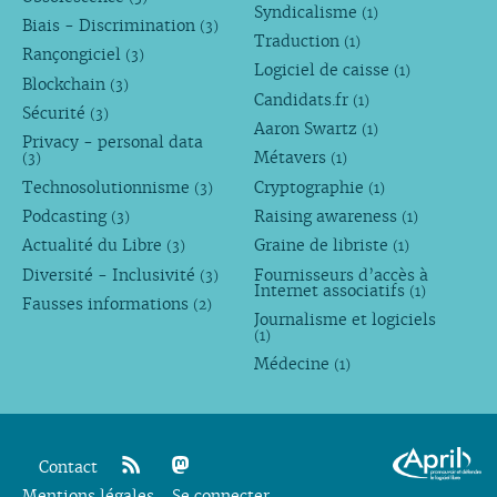
Syndicalisme
(1)
Biais - Discrimination
(3)
Traduction
(1)
Rançongiciel
(3)
Logiciel de caisse
(1)
Blockchain
(3)
Candidats.fr
(1)
Sécurité
(3)
Aaron Swartz
(1)
Privacy - personal data
Métavers
(3)
(1)
Technosolutionnisme
Cryptographie
(3)
(1)
Podcasting
Raising awareness
(3)
(1)
Actualité du Libre
Graine de libriste
(3)
(1)
Diversité - Inclusivité
Fournisseurs d’accès à
(3)
Internet associatifs
(1)
Fausses informations
(2)
Journalisme et logiciels
(1)
Médecine
(1)
Contact
Mentions légales
rss
mastodon
Se connecter