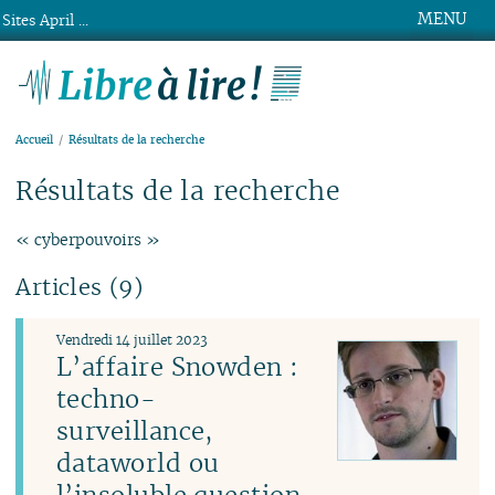
MENU
Sites April ...
Libre à lire !
Accueil
Résultats de la recherche
Résultats de la recherche
« cyberpouvoirs »
Articles (9)
Vendredi 14 juillet 2023
L’affaire Snowden :
techno-
surveillance,
dataworld ou
l’insoluble question