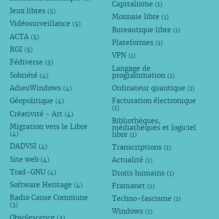
Capitalisme
(1)
Jeux libres
(5)
Monnaie libre
(1)
Vidéosurveillance
(5)
Bureautique libre
(1)
ACTA
(5)
Plateformes
(1)
RGI
(5)
VPN
(1)
Fédiverse
(5)
Langage de
Sobriété
programmation
(4)
(1)
AdieuWindows
Ordinateur quantique
(4)
(1)
Géopolitique
Facturation électronique
(4)
(1)
Créativité - Art
(4)
Bibliothèques,
Migration vers le Libre
médiathèques et logiciel
libre
(4)
(1)
DADVSI
Transcriptions
(4)
(1)
Site web
Actualité
(4)
(1)
Trad-GNU
Droits humains
(4)
(1)
Software Heritage
Framanet
(4)
(1)
Radio Cause Commune
Techno-fascisme
(1)
(3)
Windows
(1)
Obsolescence
(3)