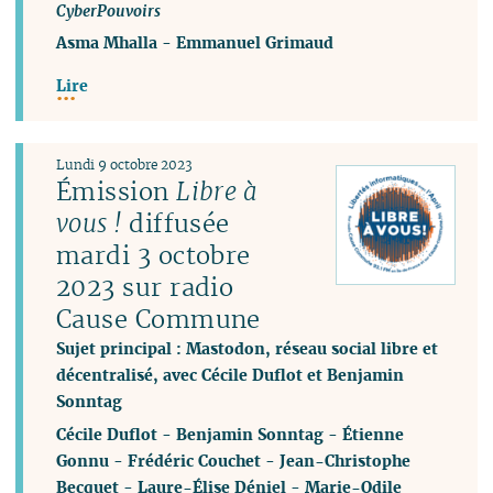
CyberPouvoirs
Asma Mhalla
-
Emmanuel Grimaud
Lire
Lundi 9 octobre 2023
Émission
Libre à
vous !
diffusée
mardi 3 octobre
2023 sur radio
Cause Commune
Sujet principal : Mastodon, réseau social libre et
décentralisé, avec Cécile Duflot et Benjamin
Sonntag
Cécile Duflot
-
Benjamin Sonntag
-
Étienne
Gonnu
-
Frédéric Couchet
-
Jean-Christophe
Becquet
-
Laure-Élise Déniel
-
Marie-Odile