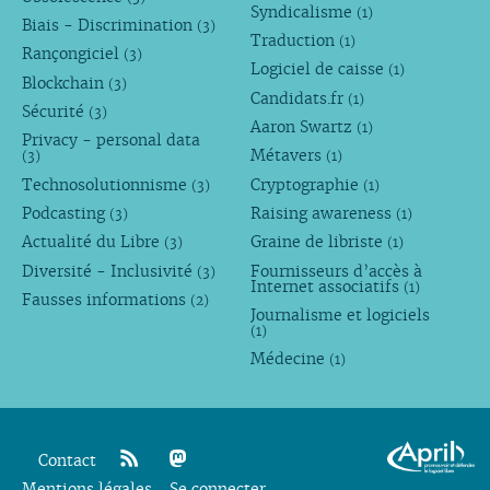
Syndicalisme
(1)
Biais - Discrimination
(3)
Traduction
(1)
Rançongiciel
(3)
Logiciel de caisse
(1)
Blockchain
(3)
Candidats.fr
(1)
Sécurité
(3)
Aaron Swartz
(1)
Privacy - personal data
Métavers
(3)
(1)
Technosolutionnisme
Cryptographie
(3)
(1)
Podcasting
Raising awareness
(3)
(1)
Actualité du Libre
Graine de libriste
(3)
(1)
Diversité - Inclusivité
Fournisseurs d’accès à
(3)
Internet associatifs
(1)
Fausses informations
(2)
Journalisme et logiciels
(1)
Médecine
(1)
Contact
Mentions légales
rss
mastodon
Se connecter