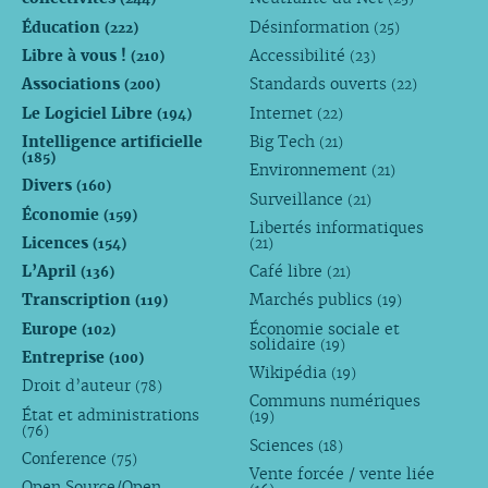
Éducation
Désinformation
(222)
(25)
Libre à vous !
Accessibilité
(210)
(23)
Associations
Standards ouverts
(200)
(22)
Le Logiciel Libre
Internet
(194)
(22)
Intelligence artificielle
Big Tech
(21)
(185)
Environnement
(21)
Divers
(160)
Surveillance
(21)
Économie
(159)
Libertés informatiques
Licences
(154)
(21)
L’April
Café libre
(136)
(21)
Transcription
Marchés publics
(119)
(19)
Europe
Économie sociale et
(102)
solidaire
(19)
Entreprise
(100)
Wikipédia
(19)
Droit d’auteur
(78)
Communs numériques
État et administrations
(19)
(76)
Sciences
(18)
Conference
(75)
Vente forcée / vente liée
Open Source/Open