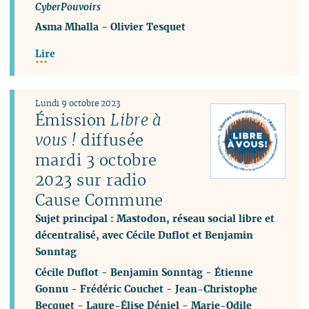
CyberPouvoirs
Asma Mhalla
-
Olivier Tesquet
Lire
Lundi 9 octobre 2023
Émission
Libre à
vous !
diffusée
mardi 3 octobre
2023 sur radio
Cause Commune
Sujet principal : Mastodon, réseau social libre et
décentralisé, avec Cécile Duflot et Benjamin
Sonntag
Cécile Duflot
-
Benjamin Sonntag
-
Étienne
Gonnu
-
Frédéric Couchet
-
Jean-Christophe
Becquet
-
Laure-Élise Déniel
-
Marie-Odile