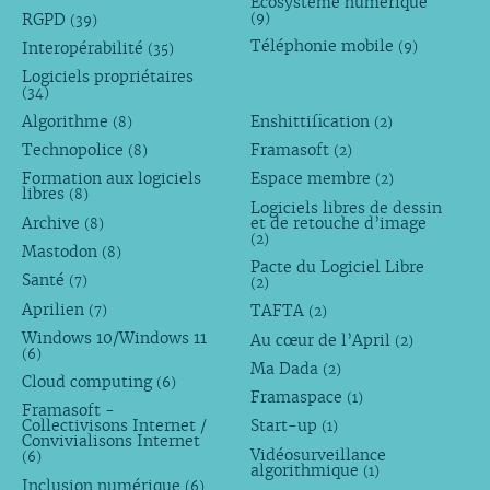
Écosystème numérique
RGPD
(9)
(39)
Téléphonie mobile
Interopérabilité
(9)
(35)
Logiciels propriétaires
(34)
Algorithme
Enshittification
(8)
(2)
Technopolice
Framasoft
(8)
(2)
Formation aux logiciels
Espace membre
(2)
libres
(8)
Logiciels libres de dessin
Archive
et de retouche d’image
(8)
(2)
Mastodon
(8)
Pacte du Logiciel Libre
Santé
(7)
(2)
Aprilien
TAFTA
(7)
(2)
Windows 10/Windows 11
Au cœur de l’April
(2)
(6)
Ma Dada
(2)
Cloud computing
(6)
Framaspace
(1)
Framasoft -
Collectivisons Internet /
Start-up
(1)
Convivialisons Internet
Vidéosurveillance
(6)
algorithmique
(1)
Inclusion numérique
(6)