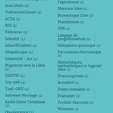
Capitalisme
(1)
Jeux libres
(5)
Monnaie libre
(1)
Vidéosurveillance
(5)
Bureautique libre
(1)
ACTA
(5)
Plateformes
(1)
RGI
(5)
VPN
(1)
Fédiverse
(5)
Langage de
Sobriété
programmation
(4)
(1)
AdieuWindows
Ordinateur quantique
(4)
(1)
Géopolitique
Facturation électronique
(4)
(1)
Créativité - Art
(4)
Bibliothèques,
Migration vers le Libre
médiathèques et logiciel
libre
(4)
(1)
DADVSI
Transcriptions
(4)
(1)
Site web
Actualité
(4)
(1)
Trad-GNU
Droits humains
(4)
(1)
Software Heritage
Framanet
(4)
(1)
Radio Cause Commune
Techno-fascisme
(1)
(3)
Windows
(1)
Obsolescence
(3)