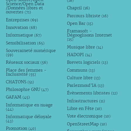
(16)
Science/Open Data
/Données libres et
Chapril
(16)
ouvertes
(71)
Parcours libriste
(16)
Entreprises
(69)
Open Bar
(15)
Innovation
(68)
Framasoft -
Informatique
Dégooglisons Internet
(67)
(15)
Sensibilisation
(65)
Musique libre
(14)
Souveraineté numérique
HADOPI
(59)
(14)
Réseaux sociaux
Brevets logiciels
(56)
(13)
Place des femmes -
Communs
(13)
Inclusivité
(55)
Culture libre
(13)
CHATONS
(51)
Parlezmoid’IA
(13)
Philosophie GNU
(47)
Évènements libristes
(12)
GAFAM
(45)
Infrastructures
(11)
Informatique en nuage
Libre en Fête
(10)
(44)
Vote électronique
Informatique déloyale
(10)
(43)
OpenStreetMap
(10)
Promotion
(40)