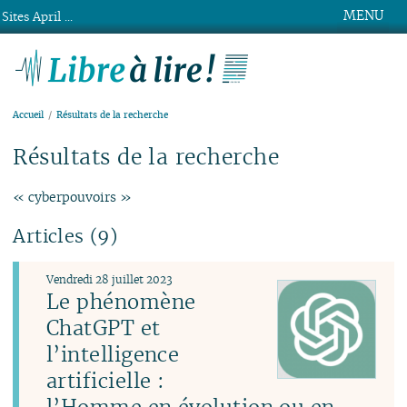
MENU
Sites April ...
Libre à lire !
Accueil
Résultats de la recherche
Résultats de la recherche
« cyberpouvoirs »
Articles (9)
Vendredi 28 juillet 2023
Le phénomène
ChatGPT et
l’intelligence
artificielle :
l’Homme en évolution ou en