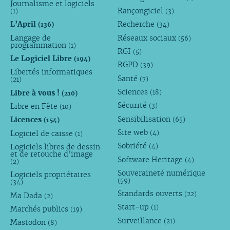
Journalisme et logiciels
Rançongiciel
(1)
(3)
L’April
Recherche
(136)
(34)
Langage de
Réseaux sociaux
(56)
programmation
(1)
RGI
(5)
Le Logiciel Libre
(194)
RGPD
(39)
Libertés informatiques
Santé
(7)
(21)
Sciences
Libre à vous !
(18)
(210)
Sécurité
Libre en Fête
(3)
(10)
Sensibilisation
Licences
(65)
(154)
Site web
Logiciel de caisse
(4)
(1)
Sobriété
Logiciels libres de dessin
(4)
et de retouche d’image
Software Heritage
(4)
(2)
Souveraineté numérique
Logiciels propriétaires
(59)
(34)
Standards ouverts
(22)
Ma Dada
(2)
Start-up
(1)
Marchés publics
(19)
Surveillance
(21)
Mastodon
(8)