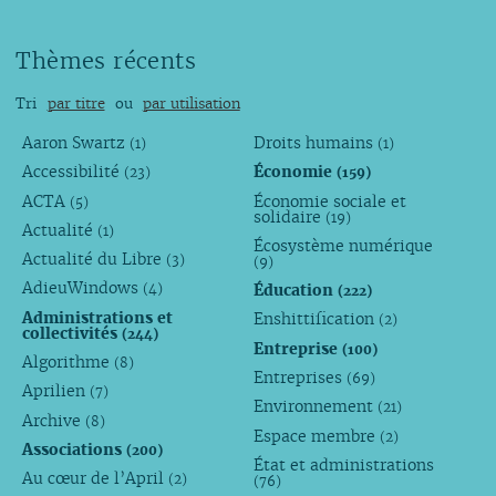
Thèmes récents
Tri
par titre
ou
par utilisation
Aaron Swartz
Droits humains
(1)
(1)
Accessibilité
Économie
(23)
(159)
ACTA
Économie sociale et
(5)
solidaire
(19)
Actualité
(1)
Écosystème numérique
Actualité du Libre
(3)
(9)
AdieuWindows
Éducation
(4)
(222)
Administrations et
Enshittification
(2)
collectivités
(244)
Entreprise
(100)
Algorithme
(8)
Entreprises
(69)
Aprilien
(7)
Environnement
(21)
Archive
(8)
Espace membre
(2)
Associations
(200)
État et administrations
Au cœur de l’April
(2)
(76)