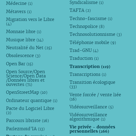
Syndicalisme
(1)
Médecine
(1)
TAFTA
(2)
Métavers
(1)
Techno-fascisme
(1)
Migration vers le Libre
(4)
Technopolice
(8)
Monnaie libre
(1)
Technosolutionnisme
(3)
Musique libre
(14)
Téléphonie mobile
(9)
Neutralité du Net
(25)
Trad-GNU
(4)
Obsolescence
(3)
Traduction
(1)
Open Bar
(15)
Transcription
(119)
Open Source/Open
Transcriptions
(1)
Science/Open Data
/Données libres et
Transition écologique
ouvertes
(71)
(33)
OpenStreetMap
(10)
Vente forcée / vente liée
(16)
Ordinateur quantique
(1)
Vidéosurveillance
(5)
Pacte du Logiciel Libre
(2)
Vidéosurveillance
algorithmique
(1)
Parcours libriste
(16)
Vie privée - données
Parlezmoid’IA
(13)
personnelles
(266)