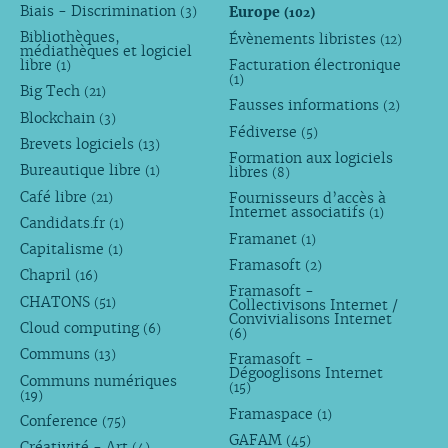
Biais - Discrimination
Europe
(3)
(102)
Bibliothèques,
Évènements libristes
(12)
médiathèques et logiciel
libre
Facturation électronique
(1)
(1)
Big Tech
(21)
Fausses informations
(2)
Blockchain
(3)
Fédiverse
(5)
Brevets logiciels
(13)
Formation aux logiciels
Bureautique libre
libres
(1)
(8)
Café libre
Fournisseurs d’accès à
(21)
Internet associatifs
(1)
Candidats.fr
(1)
Framanet
(1)
Capitalisme
(1)
Framasoft
(2)
Chapril
(16)
Framasoft -
CHATONS
(51)
Collectivisons Internet /
Convivialisons Internet
Cloud computing
(6)
(6)
Communs
(13)
Framasoft -
Dégooglisons Internet
Communs numériques
(15)
(19)
Framaspace
(1)
Conference
(75)
GAFAM
(45)
Créativité - Art
(4)