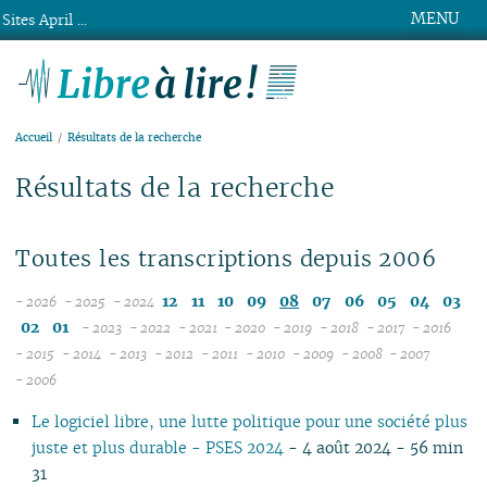
MENU
Sites April ...
Libre à lire !
Accueil
Résultats de la recherche
Résultats de la recherche
Toutes les transcriptions depuis 2006
12
11
10
09
08
07
06
05
04
03
- 2026
- 2025
- 2024
08
12
02
01
- 2023
- 2022
- 2021
- 2020
- 2019
- 2018
- 2017
- 2016
07
11
12
12
12
12
12
12
12
12
- 2015
- 2014
- 2013
- 2012
- 2011
- 2010
- 2009
- 2008
- 2007
12
06
12
10
11
12
11
12
11
12
11
12
11
04
11
12
11
04
11
- 2006
11
05
10
11
09
10
10
10
11
10
11
10
11
10
10
11
10
10
Le logiciel libre, une lutte politique pour une société plus
10
04
10
08
09
09
09
09
09
10
09
10
09
09
10
09
09
juste et plus durable - PSES 2024
- 4 août 2024 - 56 min
09
03
09
07
08
08
08
08
08
09
08
09
08
08
06
08
08
31
08
02
08
06
07
04
07
07
07
08
07
08
07
07
01
07
07