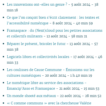
07
01
07
05
06
02
06
06
06
07
06
07
06
06
06
06
Les innovations ont-elles un genre ?
- 5 août 2024 - 38
06
06
04
05
05
04
05
06
05
06
05
05
05
05
min 18
05
04
03
04
04
03
04
05
04
05
04
04
04
04
Ce que l’on conçoit bien s’écrit clairement : les textes et
04
03
02
03
03
01
03
04
03
04
03
03
03
03
l’accessibilité numérique
- 8 août 2024 - 40 min 59
03
02
01
02
02
02
03
02
03
02
02
02
02
Framaspace : du (Next)cloud pour les petites associations
02
01
01
01
01
02
01
01
01
01
et collectifs militants
- 12 août 2024 - 58 min 21
01
Réparer le présent, bricoler le futur
- 13 août 2024 - 57
min 38
Logiciels libres et collectivités locales
- 17 août 2024 - 46
min 33
Les coulisses de Cause Commune - Émissions sur les
cultures numériques
- 20 août 2024 - 1 h 40 min 19
Le numérique libre au service des associations -
Emancip’Asso et Framaspace
- 21 août 2024 - 15 min 53
Un monde shooté aux métaux
- 22 août 2024 - 28 min 52
« C comme communs » avec la chercheuse Valérie