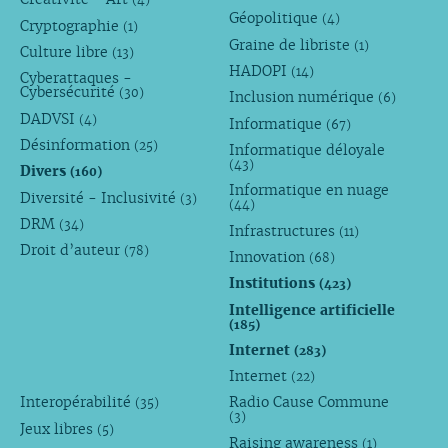
Géopolitique
(4)
Cryptographie
(1)
Graine de libriste
(1)
Culture libre
(13)
HADOPI
(14)
Cyberattaques -
Cybersécurité
(30)
Inclusion numérique
(6)
DADVSI
(4)
Informatique
(67)
Désinformation
(25)
Informatique déloyale
(43)
Divers
(160)
Informatique en nuage
Diversité - Inclusivité
(3)
(44)
DRM
(34)
Infrastructures
(11)
Droit d’auteur
(78)
Innovation
(68)
Institutions
(423)
Intelligence artificielle
(185)
Internet
(283)
Internet
(22)
Interopérabilité
Radio Cause Commune
(35)
(3)
Jeux libres
(5)
Raising awareness
(1)