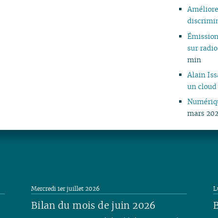
Améliorer
discrimi
Émissio
sur rad
min
Alain Is
un cloud
Numériqu
mars 202
Mercredi 1er juillet 2026
L
Bilan du mois de juin 2026
B