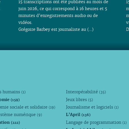
e
15 transcriptions ont été publiées au mois de
1
t
juin 2026, ce qui correspond à 16 heures et 5
m
minutes d’enregistrements audio ou de
m
vidéos.
v
Grégoire Barbey est journaliste au (…)
D
ts humains
Interopérabilité
(1)
(35)
omie
Jeux libres
(159)
(5)
mie sociale et solidaire
Journalisme et logiciels
(19)
(1)
ystème numérique
L’April
(9)
(136)
ation
Langage de programmation
(222)
(1)