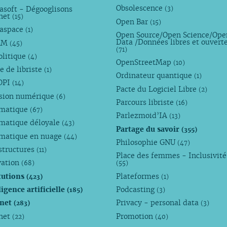
Obsolescence
asoft - Dégooglisons
(3)
rnet
(15)
Open Bar
(15)
aspace
(1)
Open Source/Open Science/Ope
Data /Données libres et ouvert
AM
(45)
(71)
olitique
(4)
OpenStreetMap
(10)
e de libriste
(1)
Ordinateur quantique
(1)
OPI
(14)
Pacte du Logiciel Libre
(2)
usion numérique
(6)
Parcours libriste
(16)
rmatique
(67)
Parlezmoid’IA
(13)
rmatique déloyale
(43)
Partage du savoir
(355)
rmatique en nuage
(44)
Philosophie GNU
(47)
structures
(11)
Place des femmes - Inclusivité
vation
(68)
(55)
tutions
Plateformes
(423)
(1)
ligence artificielle
Podcasting
(185)
(3)
rnet
Privacy - personal data
(283)
(3)
rnet
Promotion
(22)
(40)