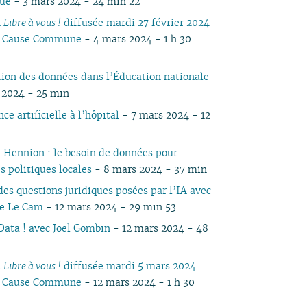
que
- 3 mars 2024 - 24 min 22
05
03
05
04
04
04
04
03
05
04
05
04
04
n
Libre à vous !
diffusée mardi 27 février 2024
04
02
04
03
03
03
03
01
04
03
04
03
03
io Cause Commune
- 4 mars 2024 - 1 h 30
03
01
03
02
02
02
02
03
02
03
02
02
02
02
01
01
01
01
02
01
01
ation des données dans l’Éducation nationale
01
01
 2024 - 25 min
nce artificielle à l’hôpital
- 7 mars 2024 - 12
e Hennion : le besoin de données pour
es politiques locales
- 8 mars 2024 - 37 min
des questions juridiques posées par l’IA avec
ie Le Cam
- 12 mars 2024 - 29 min 53
Data ! avec Joël Gombin
- 12 mars 2024 - 48
n
Libre à vous !
diffusée mardi 5 mars 2024
io Cause Commune
- 12 mars 2024 - 1 h 30