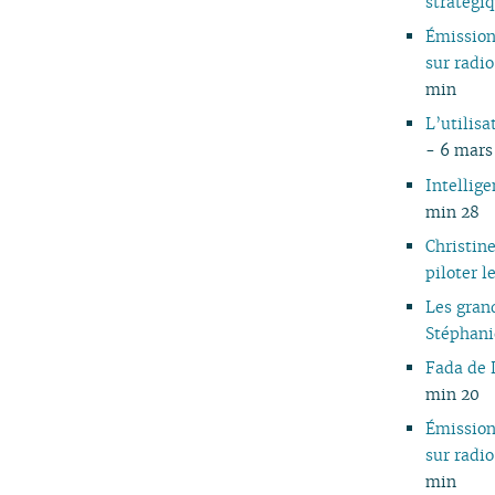
stratégi
05
Émissio
04
sur rad
03
min
02
L’utilis
01
- 6 mars
Intellige
min 28
Christin
piloter l
Les gran
Stéphan
Fada de 
min 20
Émissio
sur rad
min