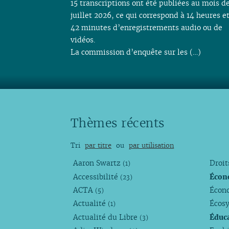
15 transcriptions ont été publiées au mois d
juillet 2026, ce qui correspond à 14 heures e
42 minutes d’enregistrements audio ou de
vidéos.
La commission d’enquête sur les (…)
Thèmes récents
Tri
par titre
ou
par utilisation
Aaron Swartz
Droi
(1)
Accessibilité
Écon
(23)
ACTA
Écono
(5)
Actualité
Écos
(1)
Actualité du Libre
Éduc
(3)