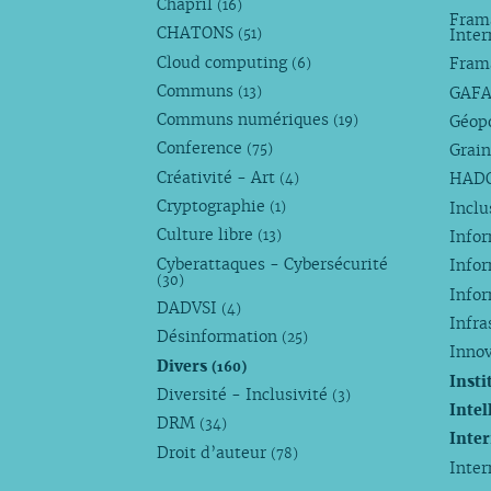
Chapril
(16)
Fram
CHATONS
Inte
(51)
Cloud computing
Fram
(6)
Communs
GAF
(13)
Communs numériques
Géop
(19)
Conference
Grain
(75)
Créativité - Art
HAD
(4)
Cryptographie
Incl
(1)
Culture libre
Info
(13)
Cyberattaques - Cybersécurité
Info
(30)
Info
DADVSI
(4)
Infra
Désinformation
(25)
Inno
Divers
(160)
Insti
Diversité - Inclusivité
(3)
Intel
DRM
(34)
Inte
Droit d’auteur
(78)
Inte