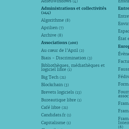
AdieuWindows
Enshi
(4)
Administrations et collectivités
Entr
(244)
Entr
Algorithme
(8)
Envi
Aprilien
(7)
Espa
Archive
(8)
État 
Associations
(200)
Euro
Au cœur de l’April
(2)
Évèn
Biais - Discrimination
(3)
Factu
Bibliothèques, médiathèques et
Faus
logiciel libre
(1)
Fédi
Big Tech
(21)
Forma
Blockchain
(3)
Fourn
Brevets logiciels
(13)
assoc
Bureautique libre
(1)
Fram
Café libre
(21)
Fram
Candidats.fr
(1)
Frama
Capitalisme
Inter
(1)
(6)