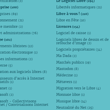
ttification
Le Logiciel Libre
(2)
(194)
eprise
Libertés informatiques
(100)
(21)
eprises
Libre à vous !
(69)
(210)
ronnement
Libre en Fête
(21)
(10)
ce membre
Licences
(2)
(154)
et administrations
Logiciel de caisse
(76)
(1)
pe
Logiciels libres de dessin et de
(102)
retouche d’image
(2)
ements libristes
(12)
Logiciels propriétaires
(34)
ration électronique
(1)
Ma Dada
(2)
ses informations
(2)
Marchés publics
(19)
verse
(5)
Mastodon
(8)
tion aux logiciels libres
(8)
Médecine
(1)
isseurs d’accès à Internet
iatifs
Métavers
(1)
(1)
anet
Migration vers le Libre
(1)
(4)
asoft
Monnaie libre
(2)
(1)
soft - Collectivisons
Musique libre
(14)
net / Convivialisons Internet
Neutralité du Net
(25)