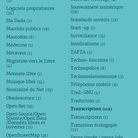
(2)
Souveraineté numérique
Logiciels propriétaires
(59)
(34)
Standards ouverts
(22)
Ma Dada
(2)
Start-up
(1)
Marchés publics
(19)
Surveillance
(21)
Mastodon
(8)
Syndicalisme
(1)
Médecine
(1)
TAFTA
(2)
Métavers
(1)
Techno-fascisme
(1)
Migration vers le Libre
(4)
Technopolice
(8)
Monnaie libre
(1)
Technosolutionnisme
(3)
Musique libre
(14)
Téléphonie mobile
(9)
Neutralité du Net
(25)
Trad-GNU
(4)
Obsolescence
(3)
Traduction
(1)
Open Bar
(15)
Transcription
(119)
Open Source/Open
Transcriptions
(1)
Science/Open Data
/Données libres et
Transition écologique
ouvertes
(71)
(33)
OpenStreetMap
(10)
Vente forcée / vente liée