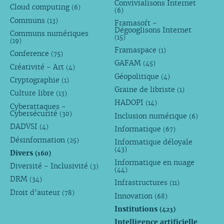
Convivialisons Internet
Cloud computing
(6)
(6)
Communs
(13)
Framasoft -
Dégooglisons Internet
Communs numériques
(15)
(19)
Framaspace
(1)
Conference
(75)
GAFAM
(45)
Créativité - Art
(4)
Géopolitique
(4)
Cryptographie
(1)
Graine de libriste
(1)
Culture libre
(13)
HADOPI
(14)
Cyberattaques -
Cybersécurité
(30)
Inclusion numérique
(6)
DADVSI
(4)
Informatique
(67)
Désinformation
(25)
Informatique déloyale
(43)
Divers
(160)
Informatique en nuage
Diversité - Inclusivité
(3)
(44)
DRM
(34)
Infrastructures
(11)
Droit d’auteur
(78)
Innovation
(68)
Institutions
(423)
Intelligence artificielle