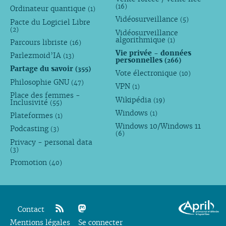
(16)
Ordinateur quantique
(1)
Vidéosurveillance
(5)
Pacte du Logiciel Libre
(2)
Vidéosurveillance
algorithmique
(1)
Parcours libriste
(16)
Vie privée - données
Parlezmoid’IA
(13)
personnelles
(266)
Partage du savoir
(355)
Vote électronique
(10)
Philosophie GNU
(47)
VPN
(1)
Place des femmes -
Wikipédia
(19)
Inclusivité
(55)
Windows
(1)
Plateformes
(1)
Windows 10/Windows 11
Podcasting
(3)
(6)
Privacy - personal data
(3)
Promotion
(40)
Contact
Mentions légales
rss
mastodon
Se connecter