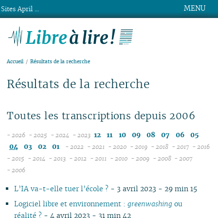
MENU
Sites April ...
Libre à lire !
Accueil
Résultats de la recherche
Résultats de la recherche
Toutes les transcriptions depuis 2006
12
11
10
09
08
07
06
05
- 2026
- 2025
- 2024
- 2023
08
12
12
04
03
02
01
- 2022
- 2021
- 2020
- 2019
- 2018
- 2017
- 2016
07
11
11
12
12
12
12
12
12
1
- 2015
- 2014
- 2013
- 2012
- 2011
- 2010
- 2009
- 2008
- 2007
12
06
12
10
12
10
11
12
11
12
11
12
11
04
11
12
11
04
1
- 2006
11
05
10
11
09
10
09
10
11
10
11
10
11
10
10
11
10
1
L’IA va-t-elle tuer l’école ?
- 3 avril 2023 - 29 min 15
10
04
10
08
09
08
09
09
09
10
09
10
09
09
10
09
0
09
03
09
07
08
07
08
08
08
09
08
09
08
08
06
08
0
Logiciel libre et environnement :
greenwashing
ou
08
02
08
06
04
06
07
07
07
08
07
08
07
07
01
07
0
réalité ?
- 4 avril 2023 - 31 min 42