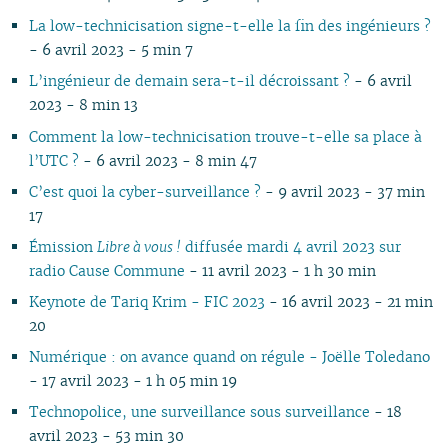
07
01
07
05
02
05
06
06
06
07
06
07
06
06
06
0
La low-technicisation signe-t-elle la fin des ingénieurs ?
06
06
04
04
05
04
05
06
05
06
05
05
05
0
- 6 avril 2023 - 5 min 7
05
04
03
03
04
03
04
05
04
05
04
04
04
0
L’ingénieur de demain sera-t-il décroissant ?
- 6 avril
04
03
02
02
03
01
03
04
03
04
03
03
03
0
2023 - 8 min 13
03
02
01
01
02
02
03
02
03
02
02
02
0
02
01
01
01
02
01
01
01
0
Comment la low-technicisation trouve-t-elle sa place à
01
l’UTC ?
- 6 avril 2023 - 8 min 47
C’est quoi la cyber-surveillance ?
- 9 avril 2023 - 37 min
17
Émission
Libre à vous !
diffusée mardi 4 avril 2023 sur
radio Cause Commune
- 11 avril 2023 - 1 h 30 min
Keynote de Tariq Krim - FIC 2023
- 16 avril 2023 - 21 min
20
Numérique : on avance quand on régule - Joëlle Toledano
- 17 avril 2023 - 1 h 05 min 19
Technopolice, une surveillance sous surveillance
- 18
avril 2023 - 53 min 30