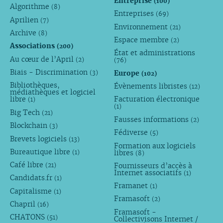
Entreprise
(100)
Algorithme
(8)
Entreprises
(69)
Aprilien
(7)
Environnement
(21)
Archive
(8)
Espace membre
(2)
Associations
(200)
État et administrations
Au cœur de l’April
(2)
(76)
Biais - Discrimination
Europe
(3)
(102)
Bibliothèques,
Évènements libristes
(12)
médiathèques et logiciel
libre
Facturation électronique
(1)
(1)
Big Tech
(21)
Fausses informations
(2)
Blockchain
(3)
Fédiverse
(5)
Brevets logiciels
(13)
Formation aux logiciels
Bureautique libre
libres
(1)
(8)
Café libre
Fournisseurs d’accès à
(21)
Internet associatifs
(1)
Candidats.fr
(1)
Framanet
(1)
Capitalisme
(1)
Framasoft
(2)
Chapril
(16)
Framasoft -
CHATONS
(51)
Collectivisons Internet /