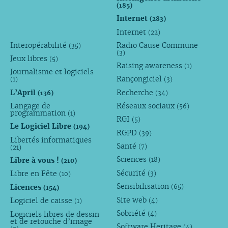
(185)
Internet
(283)
Internet
(22)
Interopérabilité
Radio Cause Commune
(35)
(3)
Jeux libres
(5)
Raising awareness
(1)
Journalisme et logiciels
Rançongiciel
(1)
(3)
L’April
Recherche
(136)
(34)
Langage de
Réseaux sociaux
(56)
programmation
(1)
RGI
(5)
Le Logiciel Libre
(194)
RGPD
(39)
Libertés informatiques
Santé
(7)
(21)
Sciences
Libre à vous !
(18)
(210)
Sécurité
Libre en Fête
(3)
(10)
Sensibilisation
Licences
(65)
(154)
Site web
Logiciel de caisse
(4)
(1)
Sobriété
Logiciels libres de dessin
(4)
et de retouche d’image
Software Heritage
(4)