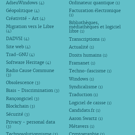
AdieuWindows
Ordinateur quantique
(4)
(1)
Géopolitique
Facturation électronique
(4)
(1)
Créativité - Art
(4)
Bibliothèques,
Migration vers le Libre
médiathèques et logiciel
libre
(4)
(1)
DADVSI
Transcriptions
(4)
(1)
Site web
Actualité
(4)
(1)
Trad-GNU
Droits humains
(4)
(1)
Software Heritage
Framanet
(4)
(1)
Radio Cause Commune
Techno-fascisme
(1)
(3)
Windows
(1)
Obsolescence
(3)
Syndicalisme
(1)
Biais - Discrimination
(3)
Traduction
(1)
Rançongiciel
(3)
Logiciel de caisse
(1)
Blockchain
(3)
Candidats.fr
(1)
Sécurité
(3)
Aaron Swartz
(1)
Privacy - personal data
Métavers
(3)
(1)
Technosolutionnisme
Cryptographie
(3)
(1)