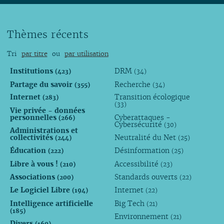
Thèmes récents
Tri
par titre
ou
par utilisation
Institutions
DRM
(423)
(34)
Partage du savoir
Recherche
(355)
(34)
Internet
Transition écologique
(283)
(33)
Vie privée - données
personnelles
Cyberattaques -
(266)
Cybersécurité
(30)
Administrations et
collectivités
Neutralité du Net
(244)
(25)
Éducation
Désinformation
(222)
(25)
Libre à vous !
Accessibilité
(210)
(23)
Associations
Standards ouverts
(200)
(22)
Le Logiciel Libre
Internet
(194)
(22)
Intelligence artificielle
Big Tech
(21)
(185)
Environnement
(21)
Divers
(160)