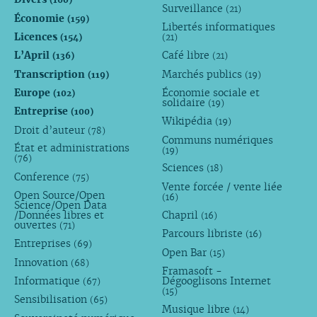
Surveillance
(21)
Économie
(159)
Libertés informatiques
Licences
(154)
(21)
L’April
Café libre
(136)
(21)
Transcription
Marchés publics
(119)
(19)
Europe
Économie sociale et
(102)
solidaire
(19)
Entreprise
(100)
Wikipédia
(19)
Droit d’auteur
(78)
Communs numériques
État et administrations
(19)
(76)
Sciences
(18)
Conference
(75)
Vente forcée / vente liée
Open Source/Open
(16)
Science/Open Data
/Données libres et
Chapril
(16)
ouvertes
(71)
Parcours libriste
(16)
Entreprises
(69)
Open Bar
(15)
Innovation
(68)
Framasoft -
Informatique
Dégooglisons Internet
(67)
(15)
Sensibilisation
(65)
Musique libre
(14)