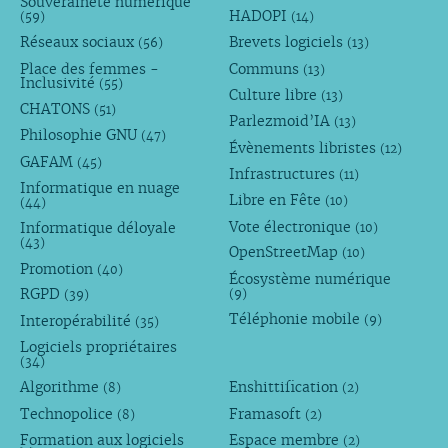
Souveraineté numérique
HADOPI
(59)
(14)
Réseaux sociaux
Brevets logiciels
(56)
(13)
Place des femmes -
Communs
(13)
Inclusivité
(55)
Culture libre
(13)
CHATONS
(51)
Parlezmoid’IA
(13)
Philosophie GNU
(47)
Évènements libristes
(12)
GAFAM
(45)
Infrastructures
(11)
Informatique en nuage
Libre en Fête
(10)
(44)
Vote électronique
Informatique déloyale
(10)
(43)
OpenStreetMap
(10)
Promotion
(40)
Écosystème numérique
RGPD
(9)
(39)
Téléphonie mobile
Interopérabilité
(9)
(35)
Logiciels propriétaires
(34)
Algorithme
Enshittification
(8)
(2)
Technopolice
Framasoft
(8)
(2)
Formation aux logiciels
Espace membre
(2)