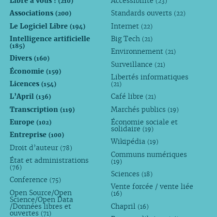
Libre à vous !
Accessibilité
(210)
(23)
Associations
Standards ouverts
(200)
(22)
Le Logiciel Libre
Internet
(194)
(22)
Intelligence artificielle
Big Tech
(21)
(185)
Environnement
(21)
Divers
(160)
Surveillance
(21)
Économie
(159)
Libertés informatiques
Licences
(154)
(21)
L’April
Café libre
(136)
(21)
Transcription
Marchés publics
(119)
(19)
Europe
Économie sociale et
(102)
solidaire
(19)
Entreprise
(100)
Wikipédia
(19)
Droit d’auteur
(78)
Communs numériques
État et administrations
(19)
(76)
Sciences
(18)
Conference
(75)
Vente forcée / vente liée
Open Source/Open
(16)
Science/Open Data
/Données libres et
Chapril
(16)
ouvertes
(71)