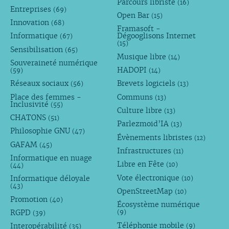
Parcours libriste
(16)
Entreprises
(69)
Open Bar
(15)
Innovation
(68)
Framasoft -
Informatique
Dégooglisons Internet
(67)
(15)
Sensibilisation
(65)
Musique libre
(14)
Souveraineté numérique
HADOPI
(59)
(14)
Réseaux sociaux
Brevets logiciels
(56)
(13)
Place des femmes -
Communs
(13)
Inclusivité
(55)
Culture libre
(13)
CHATONS
(51)
Parlezmoid’IA
(13)
Philosophie GNU
(47)
Évènements libristes
(12)
GAFAM
(45)
Infrastructures
(11)
Informatique en nuage
Libre en Fête
(10)
(44)
Vote électronique
Informatique déloyale
(10)
(43)
OpenStreetMap
(10)
Promotion
(40)
Écosystème numérique
RGPD
(9)
(39)
Téléphonie mobile
Interopérabilité
(9)
(35)