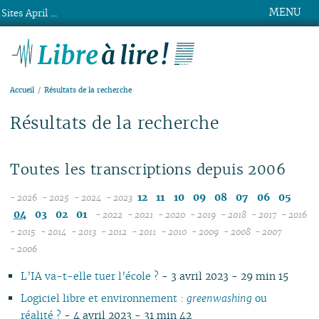
MENU
Sites April ...
Libre à lire !
Accueil
Résultats de la recherche
Résultats de la recherche
Toutes les transcriptions depuis 2006
12
11
10
09
08
07
06
05
- 2026
- 2025
- 2024
- 2023
08
12
12
04
03
02
01
- 2022
- 2021
- 2020
- 2019
- 2018
- 2017
- 2016
07
11
11
12
12
12
12
12
12
1
- 2015
- 2014
- 2013
- 2012
- 2011
- 2010
- 2009
- 2008
- 2007
12
06
12
10
12
10
11
12
11
12
11
12
11
04
11
12
11
04
1
- 2006
11
05
10
11
09
10
09
10
11
10
11
10
11
10
10
11
10
1
L’IA va-t-elle tuer l’école ?
- 3 avril 2023 - 29 min 15
10
04
10
08
09
08
09
09
09
10
09
10
09
09
10
09
0
09
03
09
07
08
07
08
08
08
09
08
09
08
08
06
08
0
Logiciel libre et environnement :
greenwashing
ou
08
02
08
06
04
06
07
07
07
08
07
08
07
07
01
07
0
réalité ?
- 4 avril 2023 - 31 min 42