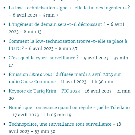
07
01
07
05
02
05
06
06
06
07
06
07
06
06
06
0
La low-technicisation signe-t-elle la fin des ingénieurs ?
06
06
04
04
05
04
05
06
05
06
05
05
05
0
- 6 avril 2023 - 5 min 7
05
04
03
03
04
03
04
05
04
05
04
04
04
0
L’ingénieur de demain sera-t-il décroissant ?
- 6 avril
04
03
02
02
03
01
03
04
03
04
03
03
03
0
2023 - 8 min 13
03
02
01
01
02
02
03
02
03
02
02
02
0
02
01
01
01
02
01
01
01
0
Comment la low-technicisation trouve-t-elle sa place à
01
l’UTC ?
- 6 avril 2023 - 8 min 47
C’est quoi la cyber-surveillance ?
- 9 avril 2023 - 37 min
17
Émission
Libre à vous !
diffusée mardi 4 avril 2023 sur
radio Cause Commune
- 11 avril 2023 - 1 h 30 min
Keynote de Tariq Krim - FIC 2023
- 16 avril 2023 - 21 min
20
Numérique : on avance quand on régule - Joëlle Toledano
- 17 avril 2023 - 1 h 05 min 19
Technopolice, une surveillance sous surveillance
- 18
avril 2023 - 53 min 30