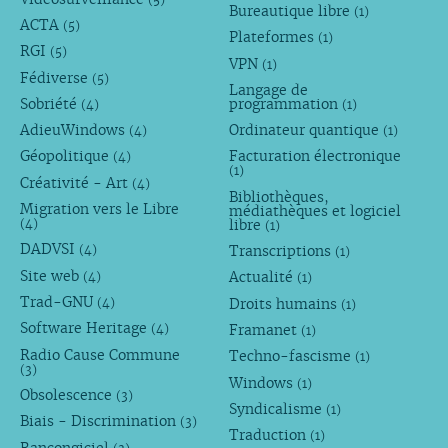
Bureautique libre
(1)
ACTA
(5)
Plateformes
(1)
RGI
(5)
VPN
(1)
Fédiverse
(5)
Langage de
Sobriété
programmation
(4)
(1)
AdieuWindows
Ordinateur quantique
(4)
(1)
Géopolitique
Facturation électronique
(4)
(1)
Créativité - Art
(4)
Bibliothèques,
Migration vers le Libre
médiathèques et logiciel
libre
(4)
(1)
DADVSI
Transcriptions
(4)
(1)
Site web
Actualité
(4)
(1)
Trad-GNU
Droits humains
(4)
(1)
Software Heritage
Framanet
(4)
(1)
Radio Cause Commune
Techno-fascisme
(1)
(3)
Windows
(1)
Obsolescence
(3)
Syndicalisme
(1)
Biais - Discrimination
(3)
Traduction
(1)
Rançongiciel