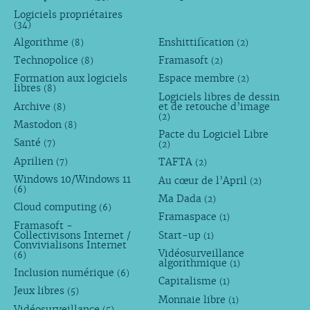
Logiciels propriétaires
(34)
Algorithme
Enshittification
(8)
(2)
Technopolice
Framasoft
(8)
(2)
Formation aux logiciels
Espace membre
(2)
libres
(8)
Logiciels libres de dessin
Archive
et de retouche d’image
(8)
(2)
Mastodon
(8)
Pacte du Logiciel Libre
Santé
(7)
(2)
Aprilien
TAFTA
(7)
(2)
Windows 10/Windows 11
Au cœur de l’April
(2)
(6)
Ma Dada
(2)
Cloud computing
(6)
Framaspace
(1)
Framasoft -
Collectivisons Internet /
Start-up
(1)
Convivialisons Internet
Vidéosurveillance
(6)
algorithmique
(1)
Inclusion numérique
(6)
Capitalisme
(1)
Jeux libres
(5)
Monnaie libre
(1)
Vidéosurveillance
(5)