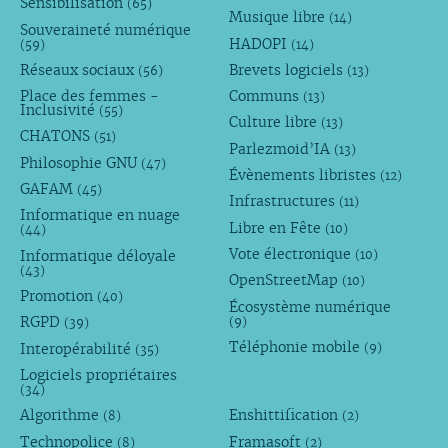
Sensibilisation
(65)
Musique libre
(14)
Souveraineté numérique
HADOPI
(59)
(14)
Réseaux sociaux
Brevets logiciels
(56)
(13)
Place des femmes -
Communs
(13)
Inclusivité
(55)
Culture libre
(13)
CHATONS
(51)
Parlezmoid’IA
(13)
Philosophie GNU
(47)
Évènements libristes
(12)
GAFAM
(45)
Infrastructures
(11)
Informatique en nuage
Libre en Fête
(10)
(44)
Vote électronique
Informatique déloyale
(10)
(43)
OpenStreetMap
(10)
Promotion
(40)
Écosystème numérique
RGPD
(9)
(39)
Téléphonie mobile
Interopérabilité
(9)
(35)
Logiciels propriétaires
(34)
Algorithme
Enshittification
(8)
(2)
Technopolice
Framasoft
(8)
(2)