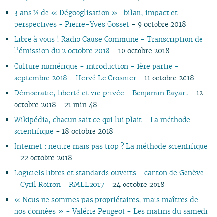
07
01
07
05
02
05
06
05
07
05
07
05
05
05
06
06
3 ans ⅔ de « Dégooglisation » : bilan, impact et
06
06
04
04
04
04
06
04
06
04
04
04
05
05
perspectives - Pierre-Yves Gosset
- 9 octobre 2018
05
04
03
03
03
03
05
03
05
03
03
03
04
04
Libre à vous ! Radio Cause Commune - Transcription de
04
03
02
02
01
02
04
02
04
02
02
02
03
03
l’émission du 2 octobre 2018
- 10 octobre 2018
03
02
01
01
01
03
01
03
01
01
01
02
02
02
02
01
01
Culture numérique - introduction - 1ère partie -
01
septembre 2018 - Hervé Le Crosnier
- 11 octobre 2018
Démocratie, liberté et vie privée - Benjamin Bayart
- 12
octobre 2018 - 21 min 48
Wikipédia, chacun sait ce qui lui plait - La méthode
scientifique
- 18 octobre 2018
Internet : neutre mais pas trop ? La méthode scientifique
- 22 octobre 2018
Logiciels libres et standards ouverts - canton de Genève
- Cyril Roiron - RMLL2017
- 24 octobre 2018
« Nous ne sommes pas propriétaires, mais maîtres de
nos données » - Valérie Peugeot - Les matins du samedi