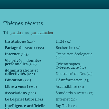
Thèmes récents
Tri
par titre
ou
par utilisation
Institutions
DRM
(423)
(34)
Partage du savoir
Recherche
(355)
(34)
Internet
Transition écologique
(283)
(33)
Vie privée - données
personnelles
Cyberattaques -
(266)
Cybersécurité
(30)
Administrations et
collectivités
Neutralité du Net
(244)
(25)
Éducation
Désinformation
(222)
(25)
Libre à vous !
Accessibilité
(210)
(23)
Associations
Standards ouverts
(200)
(22)
Le Logiciel Libre
Internet
(194)
(22)
Intelligence artificielle
Big Tech
(21)