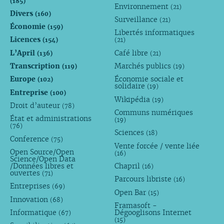
(185)
Environnement
(21)
Divers
(160)
Surveillance
(21)
Économie
(159)
Libertés informatiques
Licences
(154)
(21)
L’April
Café libre
(136)
(21)
Transcription
Marchés publics
(119)
(19)
Europe
Économie sociale et
(102)
solidaire
(19)
Entreprise
(100)
Wikipédia
(19)
Droit d’auteur
(78)
Communs numériques
État et administrations
(19)
(76)
Sciences
(18)
Conference
(75)
Vente forcée / vente liée
Open Source/Open
(16)
Science/Open Data
/Données libres et
Chapril
(16)
ouvertes
(71)
Parcours libriste
(16)
Entreprises
(69)
Open Bar
(15)
Innovation
(68)
Framasoft -
Informatique
Dégooglisons Internet
(67)
(15)