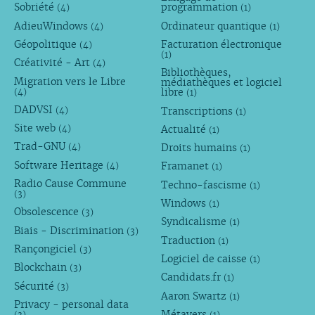
Sobriété
programmation
(4)
(1)
AdieuWindows
Ordinateur quantique
(4)
(1)
Géopolitique
Facturation électronique
(4)
(1)
Créativité - Art
(4)
Bibliothèques,
Migration vers le Libre
médiathèques et logiciel
libre
(4)
(1)
DADVSI
Transcriptions
(4)
(1)
Site web
Actualité
(4)
(1)
Trad-GNU
Droits humains
(4)
(1)
Software Heritage
Framanet
(4)
(1)
Radio Cause Commune
Techno-fascisme
(1)
(3)
Windows
(1)
Obsolescence
(3)
Syndicalisme
(1)
Biais - Discrimination
(3)
Traduction
(1)
Rançongiciel
(3)
Logiciel de caisse
(1)
Blockchain
(3)
Candidats.fr
(1)
Sécurité
(3)
Aaron Swartz
(1)
Privacy - personal data
Métavers
(3)
(1)