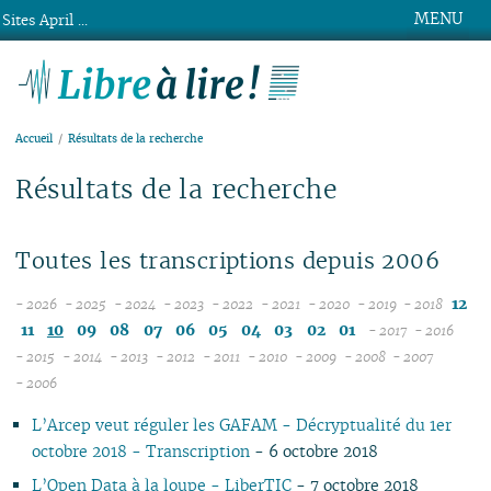
MENU
Sites April ...
Libre à lire !
Accueil
Résultats de la recherche
Résultats de la recherche
Toutes les transcriptions depuis 2006
12
- 2026
- 2025
- 2024
- 2023
- 2022
- 2021
- 2020
- 2019
- 2018
08
12
12
12
12
12
12
12
11
10
09
08
07
06
05
04
03
02
01
- 2017
- 2016
07
11
11
11
11
11
11
11
12
12
- 2015
- 2014
- 2013
- 2012
- 2011
- 2010
- 2009
- 2008
- 2007
12
06
12
10
12
10
12
10
12
10
12
10
04
10
12
10
11
04
11
- 2006
11
05
10
11
09
10
09
11
09
11
09
11
09
09
11
09
10
10
L’Arcep veut réguler les GAFAM - Décryptualité du 1er
10
04
10
08
09
08
09
08
10
08
10
08
08
10
08
09
09
octobre 2018 - Transcription
- 6 octobre 2018
09
03
09
07
08
07
08
07
09
07
09
07
07
06
07
08
08
08
02
08
06
04
06
07
06
08
06
08
06
06
01
06
07
07
L’Open Data à la loupe - LiberTIC
- 7 octobre 2018