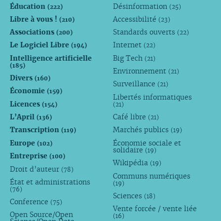
Éducation
Désinformation
(222)
(25)
Libre à vous !
Accessibilité
(210)
(23)
Associations
Standards ouverts
(200)
(22)
Le Logiciel Libre
Internet
(194)
(22)
Intelligence artificielle
Big Tech
(21)
(185)
Environnement
(21)
Divers
(160)
Surveillance
(21)
Économie
(159)
Libertés informatiques
Licences
(154)
(21)
L’April
Café libre
(136)
(21)
Transcription
Marchés publics
(119)
(19)
Europe
Économie sociale et
(102)
solidaire
(19)
Entreprise
(100)
Wikipédia
(19)
Droit d’auteur
(78)
Communs numériques
État et administrations
(19)
(76)
Sciences
(18)
Conference
(75)
Vente forcée / vente liée
Open Source/Open
(16)