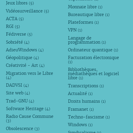
Jeux libres
(5)
Monnaie libre
(1)
Vidéosurveillance
(5)
Bureautique libre
(1)
ACTA
(5)
Plateformes
(1)
RGI
(5)
VPN
(1)
Fédiverse
(5)
Langage de
Sobriété
programmation
(4)
(1)
AdieuWindows
Ordinateur quantique
(4)
(1)
Géopolitique
Facturation électronique
(4)
(1)
Créativité - Art
(4)
Bibliothèques,
Migration vers le Libre
médiathèques et logiciel
libre
(4)
(1)
DADVSI
Transcriptions
(4)
(1)
Site web
Actualité
(4)
(1)
Trad-GNU
Droits humains
(4)
(1)
Software Heritage
Framanet
(4)
(1)
Radio Cause Commune
Techno-fascisme
(1)
(3)
Windows
(1)
Obsolescence
(3)
Syndicalisme
(1)