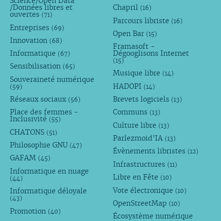
Science/Open Data
/Données libres et
Chapril
(16)
ouvertes
(71)
Parcours libriste
(16)
Entreprises
(69)
Open Bar
(15)
Innovation
(68)
Framasoft -
Informatique
Dégooglisons Internet
(67)
(15)
Sensibilisation
(65)
Musique libre
(14)
Souveraineté numérique
HADOPI
(59)
(14)
Réseaux sociaux
Brevets logiciels
(56)
(13)
Place des femmes -
Communs
(13)
Inclusivité
(55)
Culture libre
(13)
CHATONS
(51)
Parlezmoid’IA
(13)
Philosophie GNU
(47)
Évènements libristes
(12)
GAFAM
(45)
Infrastructures
(11)
Informatique en nuage
Libre en Fête
(10)
(44)
Vote électronique
Informatique déloyale
(10)
(43)
OpenStreetMap
(10)
Promotion
(40)
Écosystème numérique