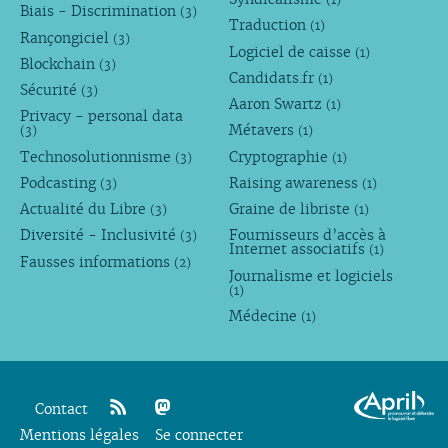
Biais - Discrimination
(3)
Traduction
(1)
Rançongiciel
(3)
Logiciel de caisse
(1)
Blockchain
(3)
Candidats.fr
(1)
Sécurité
(3)
Aaron Swartz
(1)
Privacy - personal data
Métavers
(3)
(1)
Technosolutionnisme
Cryptographie
(3)
(1)
Podcasting
Raising awareness
(3)
(1)
Actualité du Libre
Graine de libriste
(3)
(1)
Diversité - Inclusivité
Fournisseurs d’accès à
(3)
Internet associatifs
(1)
Fausses informations
(2)
Journalisme et logiciels
(1)
Médecine
(1)
Contact
Mentions légales
rss
mastodon
Se connecter