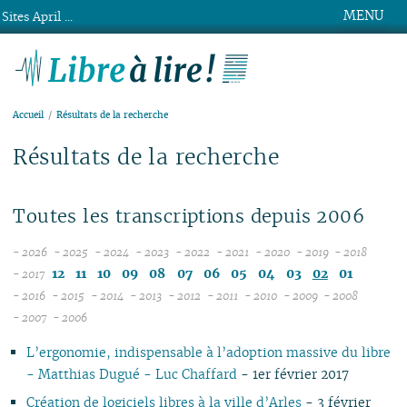
MENU
Sites April ...
Libre à lire !
Accueil
Résultats de la recherche
Résultats de la recherche
Toutes les transcriptions depuis 2006
- 2026
- 2025
- 2024
- 2023
- 2022
- 2021
- 2020
- 2019
- 2018
08
12
12
12
12
12
12
12
12
12
11
10
09
08
07
06
05
04
03
02
01
- 2017
07
11
11
11
11
11
11
11
11
- 2016
- 2015
- 2014
- 2013
- 2012
- 2011
- 2010
- 2009
- 2008
12
06
12
10
12
10
12
10
12
10
12
10
12
10
04
10
12
10
- 2007
- 2006
11
04
05
11
10
09
11
09
10
09
11
09
11
09
11
09
09
11
09
L’ergonomie, indispensable à l’adoption massive du libre
10
04
10
08
10
08
09
08
09
08
10
08
10
08
08
10
08
- Matthias Dugué - Luc Chaffard
- 1er février 2017
09
03
09
07
09
07
08
07
08
07
09
07
09
07
07
06
07
08
02
08
06
08
06
04
06
07
06
08
06
08
06
06
01
06
Création de logiciels libres à la ville d’Arles
- 3 février