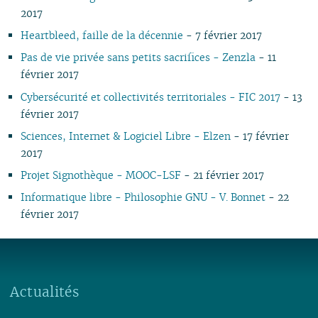
07
01
07
05
07
05
02
05
06
05
07
05
07
05
05
05
2017
06
06
04
06
04
04
04
04
06
04
06
04
04
04
Heartbleed, faille de la décennie
- 7 février 2017
05
05
03
04
03
03
03
03
05
03
05
03
03
03
Pas de vie privée sans petits sacrifices - Zenzla
- 11
04
04
02
03
02
02
01
02
04
02
04
02
02
02
février 2017
03
03
01
02
01
01
01
03
01
03
01
01
01
02
02
02
Cybersécurité et collectivités territoriales - FIC 2017
- 13
01
01
février 2017
Sciences, Internet & Logiciel Libre - Elzen
- 17 février
2017
Projet Signothèque - MOOC-LSF
- 21 février 2017
Informatique libre - Philosophie GNU - V. Bonnet
- 22
février 2017
Actualités