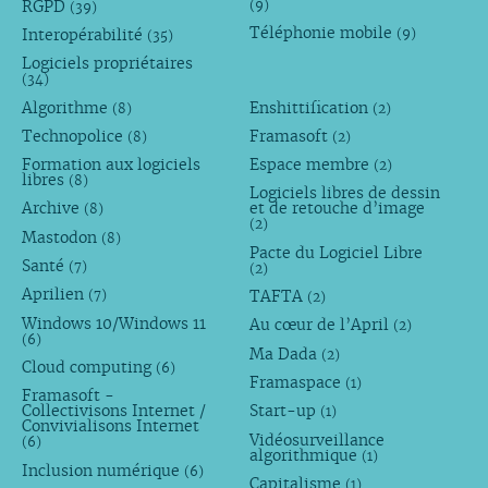
RGPD
(9)
(39)
Téléphonie mobile
Interopérabilité
(9)
(35)
Logiciels propriétaires
(34)
Algorithme
Enshittification
(8)
(2)
Technopolice
Framasoft
(8)
(2)
Formation aux logiciels
Espace membre
(2)
libres
(8)
Logiciels libres de dessin
Archive
et de retouche d’image
(8)
(2)
Mastodon
(8)
Pacte du Logiciel Libre
Santé
(7)
(2)
Aprilien
TAFTA
(7)
(2)
Windows 10/Windows 11
Au cœur de l’April
(2)
(6)
Ma Dada
(2)
Cloud computing
(6)
Framaspace
(1)
Framasoft -
Collectivisons Internet /
Start-up
(1)
Convivialisons Internet
Vidéosurveillance
(6)
algorithmique
(1)
Inclusion numérique
(6)
Capitalisme
(1)