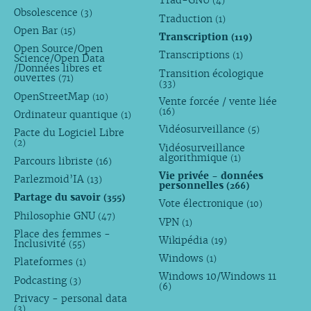
Trad-GNU
(4)
Obsolescence
(3)
Traduction
(1)
Open Bar
(15)
Transcription
(119)
Open Source/Open
Transcriptions
(1)
Science/Open Data
/Données libres et
Transition écologique
ouvertes
(71)
(33)
OpenStreetMap
(10)
Vente forcée / vente liée
(16)
Ordinateur quantique
(1)
Vidéosurveillance
(5)
Pacte du Logiciel Libre
(2)
Vidéosurveillance
algorithmique
(1)
Parcours libriste
(16)
Vie privée - données
Parlezmoid’IA
(13)
personnelles
(266)
Partage du savoir
(355)
Vote électronique
(10)
Philosophie GNU
(47)
VPN
(1)
Place des femmes -
Wikipédia
(19)
Inclusivité
(55)
Windows
(1)
Plateformes
(1)
Windows 10/Windows 11
Podcasting
(3)
(6)
Privacy - personal data
(3)