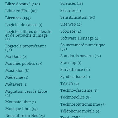
Sciences
Libre à vous !
(18)
(210)
Sécurité
Libre en Fête
(3)
(10)
Sensibilisation
Licences
(65)
(154)
Site web
Logiciel de caisse
(4)
(1)
Sobriété
Logiciels libres de dessin
(4)
et de retouche d’image
Software Heritage
(4)
(2)
Souveraineté numérique
Logiciels propriétaires
(59)
(34)
Standards ouverts
(22)
Ma Dada
(2)
Start-up
(1)
Marchés publics
(19)
Surveillance
(21)
Mastodon
(8)
Syndicalisme
(1)
Médecine
(1)
TAFTA
(2)
Métavers
(1)
Techno-fascisme
(1)
Migration vers le Libre
(4)
Technopolice
(8)
Monnaie libre
(1)
Technosolutionnisme
(3)
Musique libre
(14)
Téléphonie mobile
(9)
Neutralité du Net
(25)