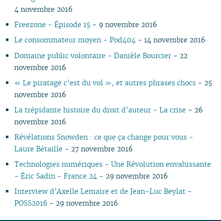
06
01
07
05
07
05
02
05
06
05
07
05
07
05
05
05
4 novembre 2016
05
06
04
06
04
04
04
04
06
04
06
04
04
04
Freezone - Épisode 15
- 9 novembre 2016
04
05
03
04
03
03
03
03
05
03
05
03
03
03
Le consommateur moyen - Pod404
- 14 novembre 2016
03
04
02
03
02
02
01
02
04
02
04
02
02
02
02
03
01
02
01
01
01
03
01
03
01
01
01
Domaine public volontaire - Danièle Bourcier
- 22
01
02
02
novembre 2016
01
« Le piratage c’est du vol », et autres phrases chocs
- 25
novembre 2016
La trépidante histoire du droit d’auteur - La crise
- 26
novembre 2016
Révélations Snowden : ce que ça change pour vous -
Laure Bétaille
- 27 novembre 2016
Technologies numériques - Une Révolution envahissante
- Éric Sadin - France 24
- 29 novembre 2016
Interview d’Axelle Lemaire et de Jean-Luc Beylat -
POSS2016
- 29 novembre 2016