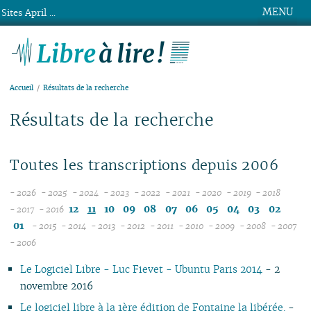
MENU
Sites April ...
Libre à lire !
Accueil
Résultats de la recherche
Résultats de la recherche
Toutes les transcriptions depuis 2006
- 2026
- 2025
- 2024
- 2023
- 2022
- 2021
- 2020
- 2019
- 2018
08
12
12
12
12
12
12
12
12
12
11
10
09
08
07
06
05
04
03
02
- 2017
- 2016
12
07
11
11
11
11
11
11
11
11
01
- 2015
- 2014
- 2013
- 2012
- 2011
- 2010
- 2009
- 2008
- 2007
11
06
12
10
12
10
12
10
12
10
12
10
12
10
04
10
12
10
0
- 2006
10
05
10
11
09
11
09
10
09
11
09
11
09
11
09
09
11
09
Le Logiciel Libre - Luc Fievet - Ubuntu Paris 2014
- 2
09
04
10
08
10
08
09
08
09
08
10
08
10
08
08
10
08
novembre 2016
08
03
09
07
09
07
08
07
08
07
09
07
09
07
07
06
07
07
02
08
06
08
06
04
06
07
06
08
06
08
06
06
01
06
Le logiciel libre à la 1ère édition de Fontaine la libérée.
-