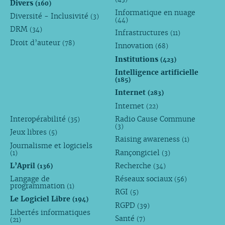
Divers
(160)
Informatique en nuage
Diversité - Inclusivité
(3)
(44)
DRM
(34)
Infrastructures
(11)
Droit d’auteur
(78)
Innovation
(68)
Institutions
(423)
Intelligence artificielle
(185)
Internet
(283)
Internet
(22)
Interopérabilité
Radio Cause Commune
(35)
(3)
Jeux libres
(5)
Raising awareness
(1)
Journalisme et logiciels
Rançongiciel
(1)
(3)
L’April
Recherche
(136)
(34)
Langage de
Réseaux sociaux
(56)
programmation
(1)
RGI
(5)
Le Logiciel Libre
(194)
RGPD
(39)
Libertés informatiques
Santé
(7)
(21)