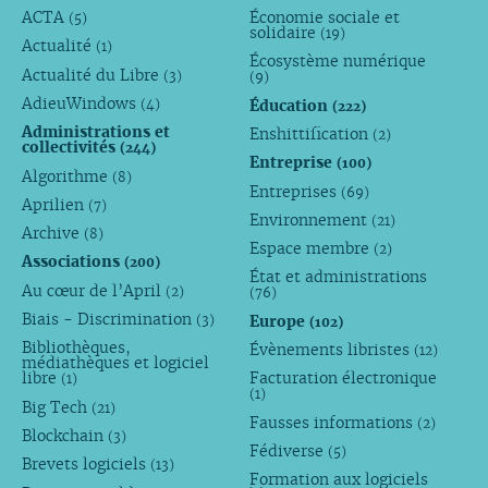
ACTA
Économie sociale et
(5)
solidaire
(19)
Actualité
(1)
Écosystème numérique
Actualité du Libre
(3)
(9)
AdieuWindows
Éducation
(4)
(222)
Administrations et
Enshittification
(2)
collectivités
(244)
Entreprise
(100)
Algorithme
(8)
Entreprises
(69)
Aprilien
(7)
Environnement
(21)
Archive
(8)
Espace membre
(2)
Associations
(200)
État et administrations
Au cœur de l’April
(2)
(76)
Biais - Discrimination
Europe
(3)
(102)
Bibliothèques,
Évènements libristes
(12)
médiathèques et logiciel
libre
Facturation électronique
(1)
(1)
Big Tech
(21)
Fausses informations
(2)
Blockchain
(3)
Fédiverse
(5)
Brevets logiciels
(13)
Formation aux logiciels