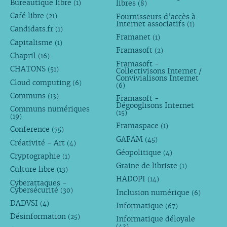
Bureautique libre
libres
(1)
(8)
Café libre
Fournisseurs d’accès à
(21)
Internet associatifs
(1)
Candidats.fr
(1)
Framanet
(1)
Capitalisme
(1)
Framasoft
(2)
Chapril
(16)
Framasoft -
CHATONS
(51)
Collectivisons Internet /
Convivialisons Internet
Cloud computing
(6)
(6)
Communs
(13)
Framasoft -
Dégooglisons Internet
Communs numériques
(15)
(19)
Framaspace
(1)
Conference
(75)
GAFAM
(45)
Créativité - Art
(4)
Géopolitique
(4)
Cryptographie
(1)
Graine de libriste
(1)
Culture libre
(13)
HADOPI
(14)
Cyberattaques -
Cybersécurité
(30)
Inclusion numérique
(6)
DADVSI
(4)
Informatique
(67)
Désinformation
(25)
Informatique déloyale
(43)