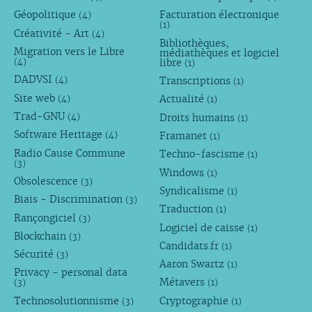
Géopolitique
Facturation électronique
(4)
(1)
Créativité - Art
(4)
Bibliothèques,
Migration vers le Libre
médiathèques et logiciel
libre
(4)
(1)
DADVSI
Transcriptions
(4)
(1)
Site web
Actualité
(4)
(1)
Trad-GNU
Droits humains
(4)
(1)
Software Heritage
Framanet
(4)
(1)
Radio Cause Commune
Techno-fascisme
(1)
(3)
Windows
(1)
Obsolescence
(3)
Syndicalisme
(1)
Biais - Discrimination
(3)
Traduction
(1)
Rançongiciel
(3)
Logiciel de caisse
(1)
Blockchain
(3)
Candidats.fr
(1)
Sécurité
(3)
Aaron Swartz
(1)
Privacy - personal data
Métavers
(3)
(1)
Technosolutionnisme
Cryptographie
(3)
(1)