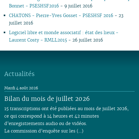
06
01
07
05
07
05
02
05
06
05
07
05
07
05
05
05
Bonnet - PSESHSF2016
- 9 juillet 2016
05
06
04
06
04
04
04
04
06
04
06
04
04
04
CHATONS - Pierre-Yves Gosset - PSESHSF 2016
- 23
04
05
03
04
03
03
03
03
05
03
05
03
03
03
juillet 2016
03
04
02
03
02
02
01
02
04
02
04
02
02
02
Logiciel libre et monde associatif : état des lieux -
02
03
01
02
01
01
01
03
01
03
01
01
01
Laurent Costy - RMLL2015
- 26 juillet 2016
01
02
02
01
Actualités
Mardi 4 août 2026
Bilan du mois de juillet 2026
15 transcriptions ont été publiées au mois de juillet 2026,
ce qui correspond à 14 heures et 42 minutes
d’enregistrements audio ou de vidéos.
La commission d’enquête sur les (…)