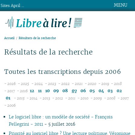
MENU
Sites April ...
Libre à lire !
Accueil
Résultats de la recherche
Résultats de la recherche
Toutes les transcriptions depuis 2006
- 2026
- 2025
- 2024
- 2023
- 2022
- 2021
- 2020
- 2019
- 2018
08
12
12
12
12
12
12
12
12
12
11
10
09
08
07
06
05
04
03
02
- 2017
- 2016
12
07
11
11
11
11
11
11
11
11
01
- 2015
- 2014
- 2013
- 2012
- 2011
- 2010
- 2009
- 2008
- 2007
11
06
12
10
12
10
12
10
12
10
12
10
12
10
04
10
12
10
0
- 2006
10
05
10
11
09
11
09
10
09
11
09
11
09
11
09
09
11
09
Le logiciel libre : un modèle de société - François
09
04
10
08
10
08
09
08
09
08
10
08
10
08
08
10
08
Pellegrini - 2011
- 5 juillet 2016
08
03
09
07
09
07
08
07
08
07
09
07
09
07
07
06
07
07
02
08
06
08
06
04
06
07
06
08
06
08
06
06
01
06
Priorité au logiciel libre ? Une lecture politique. Véronique