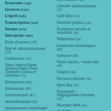
Économie
(159)
Libertés informatiques
Licences
(154)
(21)
L’April
Café libre
(136)
(21)
Transcription
Marchés publics
(119)
(19)
Europe
Économie sociale et
(102)
solidaire
(19)
Entreprise
(100)
Wikipédia
(19)
Droit d’auteur
(78)
Communs numériques
État et administrations
(19)
(76)
Sciences
(18)
Conference
(75)
Vente forcée / vente liée
Open Source/Open
(16)
Science/Open Data
/Données libres et
Chapril
(16)
ouvertes
(71)
Parcours libriste
(16)
Entreprises
(69)
Open Bar
(15)
Innovation
(68)
Framasoft -
Informatique
Dégooglisons Internet
(67)
(15)
Sensibilisation
(65)
Musique libre
(14)
Souveraineté numérique