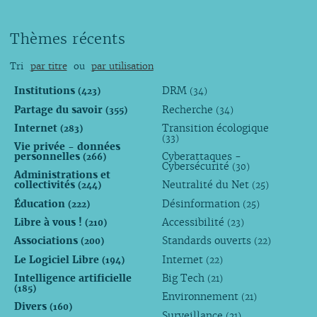
Thèmes récents
Tri
par titre
ou
par utilisation
Institutions
DRM
(423)
(34)
Partage du savoir
Recherche
(355)
(34)
Internet
Transition écologique
(283)
(33)
Vie privée - données
personnelles
Cyberattaques -
(266)
Cybersécurité
(30)
Administrations et
collectivités
Neutralité du Net
(244)
(25)
Éducation
Désinformation
(222)
(25)
Libre à vous !
Accessibilité
(210)
(23)
Associations
Standards ouverts
(200)
(22)
Le Logiciel Libre
Internet
(194)
(22)
Intelligence artificielle
Big Tech
(21)
(185)
Environnement
(21)
Divers
(160)
Surveillance
(21)