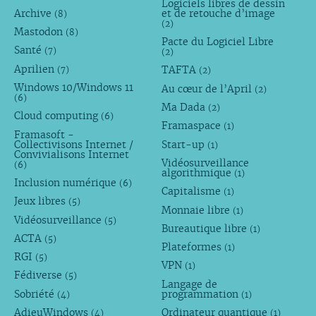
Logiciels libres de dessin
Archive
et de retouche d’image
(8)
(2)
Mastodon
(8)
Pacte du Logiciel Libre
Santé
(7)
(2)
Aprilien
TAFTA
(7)
(2)
Windows 10/Windows 11
Au cœur de l’April
(2)
(6)
Ma Dada
(2)
Cloud computing
(6)
Framaspace
(1)
Framasoft -
Collectivisons Internet /
Start-up
(1)
Convivialisons Internet
Vidéosurveillance
(6)
algorithmique
(1)
Inclusion numérique
(6)
Capitalisme
(1)
Jeux libres
(5)
Monnaie libre
(1)
Vidéosurveillance
(5)
Bureautique libre
(1)
ACTA
(5)
Plateformes
(1)
RGI
(5)
VPN
(1)
Fédiverse
(5)
Langage de
Sobriété
programmation
(4)
(1)
AdieuWindows
Ordinateur quantique
(4)
(1)