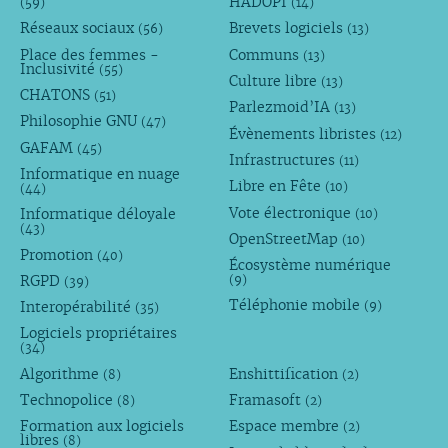
HADOPI
(59)
(14)
Réseaux sociaux
Brevets logiciels
(56)
(13)
Place des femmes -
Communs
(13)
Inclusivité
(55)
Culture libre
(13)
CHATONS
(51)
Parlezmoid’IA
(13)
Philosophie GNU
(47)
Évènements libristes
(12)
GAFAM
(45)
Infrastructures
(11)
Informatique en nuage
Libre en Fête
(10)
(44)
Vote électronique
Informatique déloyale
(10)
(43)
OpenStreetMap
(10)
Promotion
(40)
Écosystème numérique
RGPD
(9)
(39)
Téléphonie mobile
Interopérabilité
(9)
(35)
Logiciels propriétaires
(34)
Algorithme
Enshittification
(8)
(2)
Technopolice
Framasoft
(8)
(2)
Formation aux logiciels
Espace membre
(2)
libres
(8)