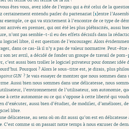
vous êtes vous, avez idée de l’enjeu qui a été celui de la question 
ez certainement entendu parler du partenariat
[
1
]
entre l’Assemb
ar exemple, ce qui va strictement à l’encontre de ce type de dém
t arrivés en premier, qui ont été les plus plébiscités, aussi bie
ure, n’ont pas semble-t-il eu des effets décisifs dans la rédactio
au logiciel libre, il est question de l’encourager. Alors évidemmen
ager, dans ce cas-là il n’y a pas de valeur normative. Peut-être 
our son 1er avril, a décidé de fonder un groupe de travail de po
, c’est aussi bien troller le logiciel privateur pour donner idée d
rd’hui. Pourquoi ? Alors le sous-titre est, je dirais, plus philos
against GUN
? Je vais essayer de montrer que nous sommes dans un
terme. Aussi bien nous sommes dans une délicatesse, nous somme
utilisateur, l’environnement de l’utilisateur, son autonomie, qu
ose à cette autonomie ou ce qui s’oppose à cette liberté qui voud
ien d’exécuter, aussi bien d’étudier, de modifier, d’améliorer, de
iciel libre.
ne délicatesse, au sens où on dit aussi qu’on est en délicatesse
e. C’est comme si on passait notre temps à nous excuser de dem