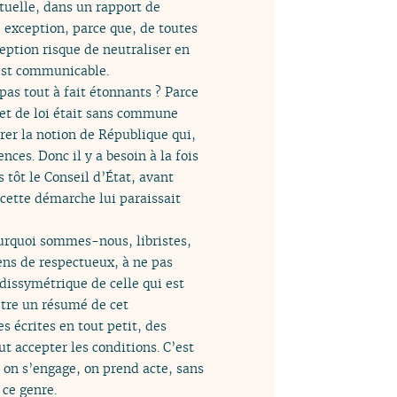
tuelle, dans un rapport de
e exception, parce que, de toutes
ception risque de neutraliser en
 est communicable.
as tout à fait étonnants ? Parce
ojet de loi était sans commune
orer la notion de République qui,
es. Donc il y a besoin à la fois
 tôt le Conseil d’État, avant
cette démarche lui paraissait
ourquoi sommes-nous, libristes,
ens de respectueux, à ne pas
dissymétrique de celle qui est
tre un résumé de cet
s écrites en tout petit, des
ut accepter les conditions. C’est
on s’engage, on prend acte, sans
 ce genre.