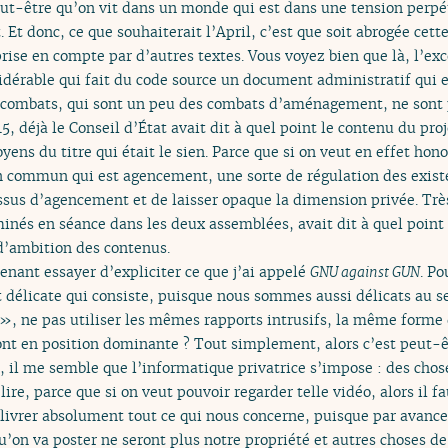
eut-être qu’on vit dans un monde qui est dans une tension perpé
. Et donc, ce que souhaiterait l’April, c’est que soit abrogée cett
prise en compte par d’autres textes. Vous voyez bien que là, l’ex
idérable qui fait du code source un document administratif qui
s combats, qui sont un peu des combats d’aménagement, ne sont p
15, déjà le Conseil d’État avait dit à quel point le contenu du pr
ens du titre qui était le sien. Parce que si on veut en effet hon
commun qui est agencement, une sorte de régulation des existenc
ssus d’agencement et de laisser opaque la dimension privée. Très
nés en séance dans les deux assemblées, avait dit à quel point 
 d’ambition des contenus.
tenant essayer d’expliciter ce que j’ai appelé
GNU against GUN
. P
délicate qui consiste, puisque nous sommes aussi délicats au s
 », ne pas utiliser les mêmes rapports intrusifs, la même forme 
nt en position dominante ? Tout simplement, alors c’est peut-ê
 il me semble que l’informatique privatrice s’impose : des chose
re, parce que si on veut pouvoir regarder telle vidéo, alors il fa
ivrer absolument tout ce qui nous concerne, puisque par avance 
’on va poster ne seront plus notre propriété et autres choses de