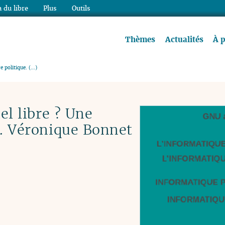
 du libre
Plus
Outils
re à lire !
Thèmes
Actualités
À 
re politique. (…)
iel libre ? Une
e. Véronique Bonnet