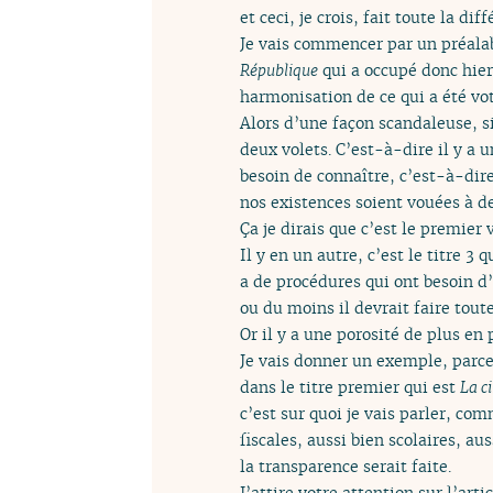
et ceci, je crois, fait toute la dif
Je vais commencer par un préalab
République
qui a occupé donc hier
harmonisation de ce qui a été vot
Alors d’une façon scandaleuse, si
deux volets. C’est-à-dire il y a un
besoin de connaître, c’est-à-dire 
nos existences soient vouées à d
Ça je dirais que c’est le premier 
Il y en un autre, c’est le titre 3
a de procédures qui ont besoin d’ê
ou du moins il devrait faire toute
Or il y a une porosité de plus en 
Je vais donner un exemple, parce
dans le titre premier qui est
La c
c’est sur quoi je vais parler, co
fiscales, aussi bien scolaires, aus
la transparence serait faite.
J’attire votre attention sur l’art