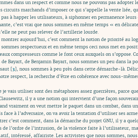
ommes dans un respect et comme nous ne pouvons pas adopter le
 circuits marchands d’imposer ce qui s’appelle la vente liée, qu
s à happer les utilisateurs, à siphonner en permanence leurs 
hante, c’est vrai que nous sommes en même temps « en délica
’elle ne peut pas relever de l’artillerie lourde.
e montrer aujourd’hui, c’est comment la notion de priorité au logi
ous sommes respectueux et en même temps ceci nous met en positi
uleaux compresseurs comme le font ceux auxquels on s’oppose. 
mes de Bayart, de Benjamin Bayart, nous sommes un peu dans la po
ssaut
[
3
]
, nous sommes à peu près dans cette démarche-là. Délica
otre respect, la recherche d’être en cohérence avec nous-mêmes
 je vais utiliser sont des métaphores assez guerrières, parce que
ausewitz, il y a une notion qui intervient d’une façon souveraine
uand vraiment on veut mettre le paquet dans un combat, dans un i
s face à l’adversaire, on va avoir la tentation d’utiliser ses armes
trer c’est comment, dans la démarche du projet GNU, il y a quelq
as de l’ordre de l’intrusion, de la violence faite à l’utilisateur, 
elatif, intéressé, affairiste. Les activistes que nous sommes, no