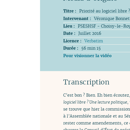
Titre :
Priorité au logiciel libre 
Intervenant :
Véronique Bonnet
Lieu :
PSESHSF - Choisy-le-Ro
Date :
Juillet 2016
Licence :
Verbatim
Durée :
56 min 15
Pour visionner la vidéo
Transcription
C’est bon ? Bien. Eh bien écoutez,
logiciel libre ? Une lecture politique
,
se trouve que hier la commission
à l’Assemblée nationale et au Sén
rester comme amendements, ce qu’
charger le Conseil d’État de préci