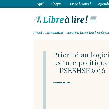
April
Chapril
Libre à vous !
Agenda
Lib
Accueil
Transcriptions
Priorité au logiciel libre ? Une lectu
Priorité au logic
lecture politiqu
- PSESHSF2016
Avertissement