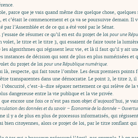
férence.
le, parce que je vais quand même dire quelque chose, quelques 
, et c’était le commencement et ça va se poursuivre demain. Il v
é par l’Assemblée et de ce qui a été voté par le Sénat.
 j’essaie de résumer ce qu’il en est du projet de loi
pour une Répu
 volet, le titre et le titre 3, qui essaient de faire toute la lumiè
les algorithmes qui régissent leur vie, et là il faut qu’il y ait u
es instances de décision qui sont de plus en plus numérisées et q
volet du projet de loi
pour une République numérique
.
 qui là, respecte, qui fait toute l’ombre. Les deux premiers points 
tre transparentes dans une démocratie. Le point 2, le titre 2, il fa
 l’obscurité, c’est-à-dire séparer nettement ce qui relève de la v
plus dangereuse entre la vie publique et la vie privée.
 que encore une fois ce n’est pas mon objet d’aujourd’hui, je 
irculation des données et du savoir – Économie de la donnée – Ouvertu
mme il y a de plus en plus de processus informatisés, qui régissen
si bien citoyennes, alors ce projet de loi, par le titre ronflant qui
icle 9 ter qui a beaucoup préoccupé l’April, par exemple. Là on par