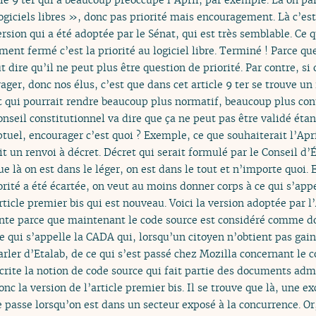
ogiciels libres », donc pas priorité mais encouragement. Là c’est
rsion qui a été adoptée par le Sénat, qui est très semblable. Ce qu
ement fermé c’est la priorité au logiciel libre. Terminé ! Parce
 dire qu’il ne peut plus être question de priorité. Par contre, s
ager, donc nos élus, c’est que dans cet article 9 ter se trouve un
 et qui pourrait rendre beaucoup plus normatif, beaucoup plus con
nseil constitutionnel va dire que ça ne peut pas être validé étant
ptuel, encourager c’est quoi ? Exemple, ce que souhaiterait l’April
oit un renvoi à décret. Décret qui serait formulé par le Conseil d
ue là on est dans le léger, on est dans le tout et n’importe quoi. 
ité a été écartée, on veut au moins donner corps à ce qui s’ap
cle premier bis qui est nouveau. Voici la version adoptée par l
ante parce que maintenant le code source est considéré comme 
 qui s’appelle la CADA qui, lorsqu’un citoyen n’obtient pas gain
rler d’Etalab, de ce qui s’est passé chez Mozilla concernant le 
scrite la notion de code source qui fait partie des documents ad
onc la version de l’article premier bis. Il se trouve que là, une e
 passe lorsqu’on est dans un secteur exposé à la concurrence. Or