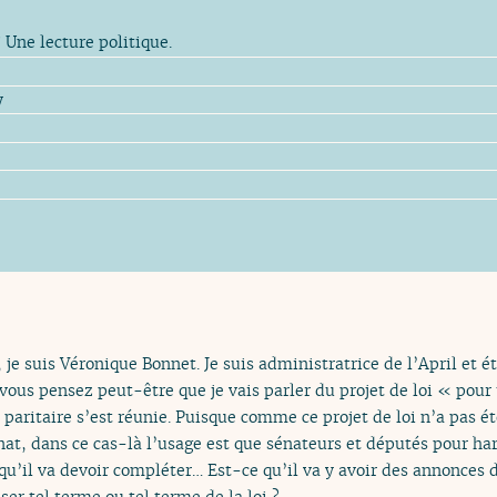
? Une lecture politique.
y
 je suis Véronique Bonnet. Je suis administratrice de l’April et é
 vous pensez peut-être que je vais parler du projet de loi « pou
 paritaire s’est réunie. Puisque comme ce projet de loi n’a pas
at, dans ce cas-là l’usage est que sénateurs et députés pour har
il va devoir compléter… Est-ce qu’il va y avoir des annonces d
ser tel terme ou tel terme de la loi ?