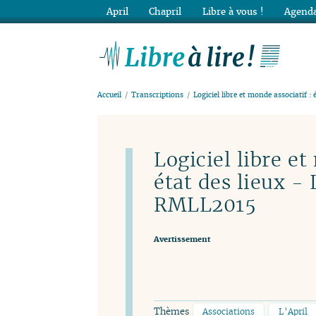
April
Chapril
Libre à vous !
Agenda
Lib
Accueil
Transcriptions
Logiciel libre et monde associatif : 
Logiciel libre et
état des lieux -
RMLL2015
Avertissement
Thèmes
Associations
L’April