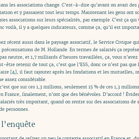
ans les associations change. C’est-à-dire qu’avant on avait des 
iation et y passaient tout leur temps. Maintenant les gens ont so
ntes associations sur leurs spécialités, par exemple. C’est ça qui
onc voilà, il y a quelques indicateurs, comme ça, qu’il est importa
sez récent aussi dans le paysage associatif, le Service Civique q
 préconisations de M. Hollande. En termes de salariés ça représe
pas neutre, et 1,7 milliards d’heures travaillées, ça, vous n’avez
eut-être retenir de tout ça, c’est que l’ESS, donc ce n’est pas que 
daire
[
4
]
, il faut rajouter après les fondations et les mutuelles, 
e assez considérable.
c’est que sur ces 1,3 millions, seulement 15 % de ces 1,3 millions
en France, finalement, n’ont que des bénévoles. D’accord ! Évide
lariés très important, quand on rentre sur des associations de s
 de personnes.
 l’enquête
important de refixer un peu le contexte associatif en France et, d