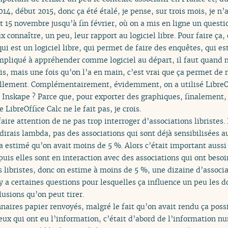
14, début 2015, donc ça été étalé, je pense, sur trois mois, je n’a
est 15 novembre jusqu’à fin février, où on a mis en ligne un quest
 connaître, un peu, leur rapport au logiciel libre. Pour faire ça,
i est un logiciel libre, qui permet de faire des enquêtes, qui est
pliqué à appréhender comme logiciel au départ, il faut quand 
is, mais une fois qu’on l’a en main, c’est vrai que ça permet de
uillement. Complémentairement, évidemment, on a utilisé LibreO
Inskape ? Parce que, pour exporter des graphiques, finalement,
LibreOffice Calc ne le fait pas, je crois.
aire attention de ne pas trop interroger d’associations libristes. I
 dirais lambda, pas des associations qui sont déjà sensibilisées a
 estimé qu’on avait moins de 5 %. Alors c’était important aussi 
puis elles sont en interaction avec des associations qui ont besoi
s libristes, donc on estime à moins de 5 %, une dizaine d’associa
l y a certaines questions pour lesquelles ça influence un peu les 
usions qu’on peut tirer.
nnaires papier renvoyés, malgré le fait qu’on avait rendu ça poss
ceux qui ont eu l’information, c’était d’abord de l’information n