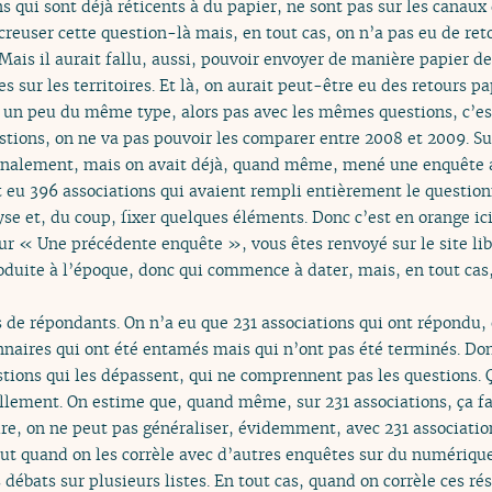
s qui sont déjà réticents à du papier, ne sont pas sur les canau
 creuser cette question-là mais, en tout cas, on n’a pas eu de ret
 Mais il aurait fallu, aussi, pouvoir envoyer de manière papier d
 sur les territoires. Et là, on aurait peut-être eu des retours pa
 un peu du même type, alors pas avec les mêmes questions, c’est
stions, on ne va pas pouvoir les comparer entre 2008 et 2009. Su
 finalement, mais on avait déjà, quand même, mené une enquête a
t eu 396 associations qui avaient rempli entièrement le question
se et, du coup, fixer quelques éléments. Donc c’est en orange ici 
sur « Une précédente enquête », vous êtes renvoyé sur le site lib
roduite à l’époque, donc qui commence à dater, mais, en tout cas
s de répondants. On n’a eu que 231 associations qui ont répondu
nnaires qui ont été entamés mais qui n’ont pas été terminés. Donc
tions qui les dépassent, qui ne comprennent pas les questions. Ça
llement. On estime que, quand même, sur 231 associations, ça fa
re, on ne peut pas généraliser, évidemment, avec 231 associati
t quand on les corrèle avec d’autres enquêtes sur du numériq
s débats sur plusieurs listes. En tout cas, quand on corrèle ces r