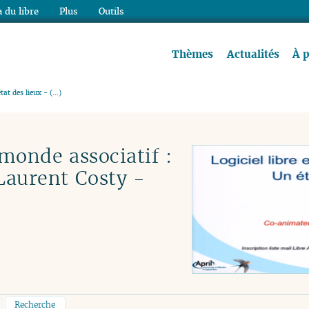
 du libre
Plus
Outils
re à lire !
Thèmes
Actualités
À 
état des lieux - (…)
 monde associatif :
 Laurent Costy -
Recherche