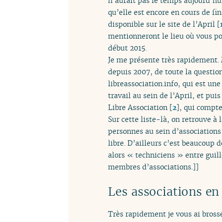
n’aurait pas le temps aujourd’hui
qu’elle est encore en cours de fin
disponible sur le site de l’April
[
mentionneront le lieu où vous pou
début 2015.
Je me présente très rapidement. 
depuis 2007, de toute la question 
libreassociation.info, qui est une
travail au sein de l’April, et pui
Libre Association
[
2
]
, qui compte
Sur cette liste-là, on retrouve à 
personnes au sein d’associations q
libre. D’ailleurs c’est beaucoup d
alors « techniciens » entre guil
membres d’associations.]]
Les associations en
Très rapidement je vous ai bross