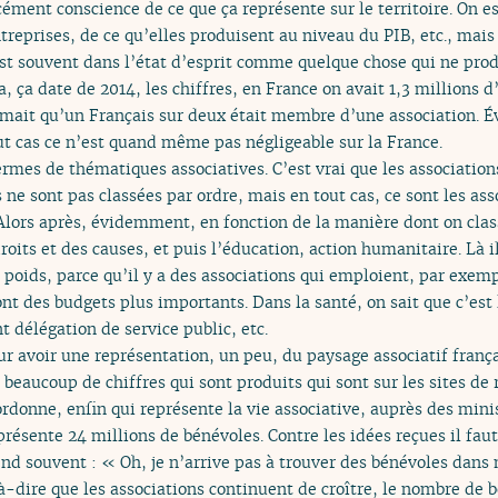
cément conscience de ce que ça représente sur le territoire. On 
ntreprises, de ce qu’elles produisent au niveau du PIB, etc., mai
est souvent dans l’état d’esprit comme quelque chose qui ne produ
a, ça date de 2014, les chiffres, en France on avait 1,3 millions 
imait qu’un Français sur deux était membre d’une association. 
tout cas ce n’est quand même pas négligeable sur la France.
rmes de thématiques associatives. C’est vrai que les association
s ne sont pas classées par ordre, mais en tout cas, ce sont les ass
. Alors après, évidemment, en fonction de la manière dont on clas
roits et des causes, et puis l’éducation, action humanitaire. Là i
 poids, parce qu’il y a des associations qui emploient, par exem
ont des budgets plus importants. Dans la santé, on sait que c’est 
t délégation de service public, etc.
our avoir une représentation, un peu, du paysage associatif franç
 beaucoup de chiffres qui sont produits qui sont sur les sites de 
rdonne, enfin qui représente la vie associative, auprès des mini
eprésente 24 millions de bénévoles. Contre les idées reçues il fa
nd souvent : « Oh, je n’arrive pas à trouver des bénévoles dans 
à-dire que les associations continuent de croître, le nombre de 