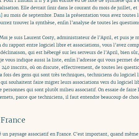
. Pour l’instant il n’y a pas encore eu de note de synthèse qui a 
alisation. Elle devrait finir dans le courant du mois de juillet, e
1
]
au mois de septembre. Dans la présentation vous avez toutes l
rrez trouver la synthèse, enfin l’analyse de toutes les questions
Moi je suis Laurent Costy, administrateur de l’April, et puis je
du rapport entre logiciel libre et associations, vous l’avez compr
 déclinaison, qui est hébergé sur les serveurs de l’April, bien sû
s je vous indique aussi la liste, enfin l’adresse qui vous permet de
 240 inscrits, où on discute, effectivement, de toutes les question
la fois des gens qui sont très techniques, techniciens du logiciel
ui souhaitent faire migrer leurs associations vers du logiciel lib
e personnes qui sont plutôt milieu associatif. On essaie de faire l
lemets, parce que techniciens, il faut entendre beaucoup de chos
 France
é un paysage associatif en France. C’est important, quand même, 