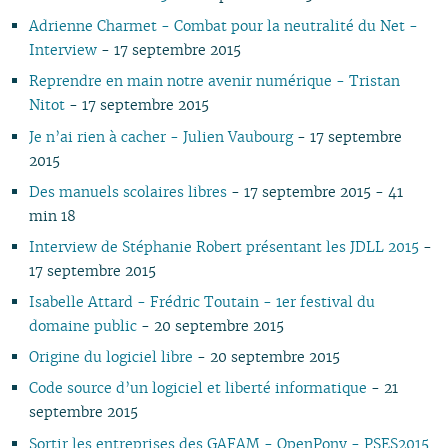
06
01
07
06
05
02
05
06
05
07
05
07
05
05
05
05
Adrienne Charmet - Combat pour la neutralité du Net -
05
06
05
04
04
04
04
06
04
06
04
04
04
04
Interview
- 17 septembre 2015
04
04
04
03
03
03
03
05
03
05
03
03
03
03
Reprendre en main notre avenir numérique - Tristan
03
03
03
02
02
01
02
04
02
04
02
02
02
02
Nitot
- 17 septembre 2015
02
02
02
01
01
01
03
01
03
01
01
01
01
01
01
02
Je n’ai rien à cacher - Julien Vaubourg
- 17 septembre
01
2015
Des manuels scolaires libres
- 17 septembre 2015 - 41
min 18
Interview de Stéphanie Robert présentant les JDLL 2015
-
17 septembre 2015
Isabelle Attard - Frédric Toutain - 1er festival du
domaine public
- 20 septembre 2015
Origine du logiciel libre
- 20 septembre 2015
Code source d’un logiciel et liberté informatique
- 21
septembre 2015
Sortir les entreprises des GAFAM - OpenPony - PSES2015