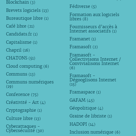
Blockchain
(3)
Fédiverse
(5)
Brevets logiciels
(13)
Formation aux logiciels
Bureautique libre
libres
(1)
(8)
Café libre
Fournisseurs d’accès à
(21)
Internet associatifs
(1)
Candidats.fr
(1)
Framanet
(1)
Capitalisme
(1)
Framasoft
(2)
Chapril
(16)
Framasoft -
CHATONS
(51)
Collectivisons Internet /
Convivialisons Internet
Cloud computing
(6)
(6)
Communs
(13)
Framasoft -
Dégooglisons Internet
Communs numériques
(15)
(19)
Framaspace
(1)
Conference
(75)
GAFAM
(45)
Créativité - Art
(4)
Géopolitique
(4)
Cryptographie
(1)
Graine de libriste
(1)
Culture libre
(13)
HADOPI
(14)
Cyberattaques -
Cybersécurité
(30)
Inclusion numérique
(6)