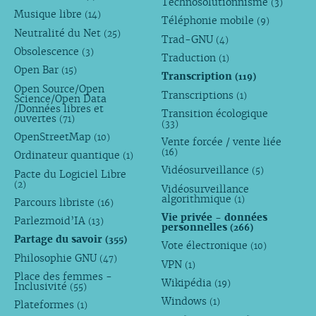
Technosolutionnisme
(3)
Musique libre
(14)
Téléphonie mobile
(9)
Neutralité du Net
(25)
Trad-GNU
(4)
Obsolescence
(3)
Traduction
(1)
Open Bar
(15)
Transcription
(119)
Open Source/Open
Transcriptions
(1)
Science/Open Data
/Données libres et
Transition écologique
ouvertes
(71)
(33)
OpenStreetMap
(10)
Vente forcée / vente liée
(16)
Ordinateur quantique
(1)
Vidéosurveillance
(5)
Pacte du Logiciel Libre
(2)
Vidéosurveillance
algorithmique
(1)
Parcours libriste
(16)
Vie privée - données
Parlezmoid’IA
(13)
personnelles
(266)
Partage du savoir
(355)
Vote électronique
(10)
Philosophie GNU
(47)
VPN
(1)
Place des femmes -
Wikipédia
(19)
Inclusivité
(55)
Windows
(1)
Plateformes
(1)