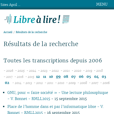
MENU
Sites April ...
Libre à lire !
Accueil
Résultats de la recherche
Résultats de la recherche
Toutes les transcriptions depuis 2006
- 2026
- 2025
- 2024
- 2023
- 2022
- 2021
- 2020
- 2019
- 2018
08
12
12
12
12
12
12
12
12
12
11
10
09
08
07
06
05
04
03
- 2017
- 2016
- 2015
12
07
12
11
11
11
11
11
11
11
11
02
- 2014
- 2013
- 2012
- 2011
- 2010
- 2009
- 2008
- 2007
- 2006
11
06
12
11
10
12
10
12
10
12
10
12
10
04
10
12
10
04
10
1
GNU, pour « faire société » - Une lecture philosophique
10
05
11
10
09
10
09
11
09
11
09
11
09
09
11
09
09
- V. Bonnet - RMLL2015
- 15 septembre 2015
09
04
10
09
08
09
08
09
08
10
08
10
08
08
10
08
08
08
03
09
08
07
08
07
08
07
09
07
09
07
07
06
07
07
Place de l’homme dans et par l’informatique libre - V.
07
02
08
07
06
04
06
07
06
08
06
08
06
06
01
06
06
Bonnet - RMLL2015
- 16 septembre 2015