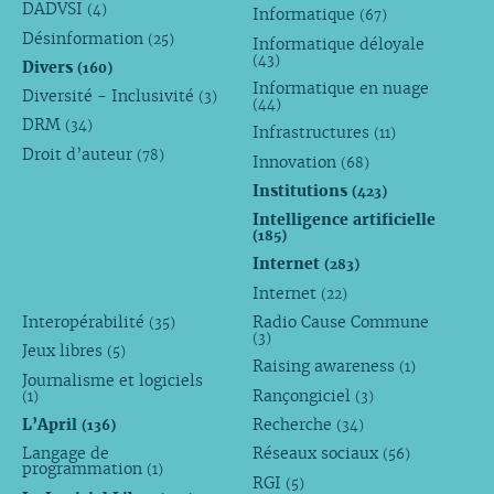
DADVSI
(4)
Informatique
(67)
Désinformation
(25)
Informatique déloyale
(43)
Divers
(160)
Informatique en nuage
Diversité - Inclusivité
(3)
(44)
DRM
(34)
Infrastructures
(11)
Droit d’auteur
(78)
Innovation
(68)
Institutions
(423)
Intelligence artificielle
(185)
Internet
(283)
Internet
(22)
Interopérabilité
Radio Cause Commune
(35)
(3)
Jeux libres
(5)
Raising awareness
(1)
Journalisme et logiciels
Rançongiciel
(1)
(3)
L’April
Recherche
(136)
(34)
Langage de
Réseaux sociaux
(56)
programmation
(1)
RGI
(5)