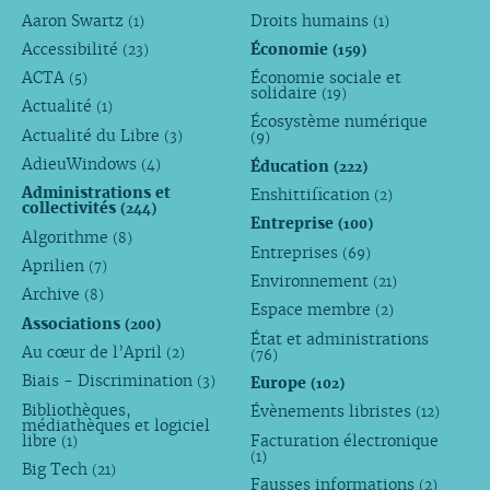
Aaron Swartz
Droits humains
(1)
(1)
Accessibilité
Économie
(23)
(159)
ACTA
Économie sociale et
(5)
solidaire
(19)
Actualité
(1)
Écosystème numérique
Actualité du Libre
(3)
(9)
AdieuWindows
Éducation
(4)
(222)
Administrations et
Enshittification
(2)
collectivités
(244)
Entreprise
(100)
Algorithme
(8)
Entreprises
(69)
Aprilien
(7)
Environnement
(21)
Archive
(8)
Espace membre
(2)
Associations
(200)
État et administrations
Au cœur de l’April
(2)
(76)
Biais - Discrimination
Europe
(3)
(102)
Bibliothèques,
Évènements libristes
(12)
médiathèques et logiciel
libre
Facturation électronique
(1)
(1)
Big Tech
(21)
Fausses informations
(2)