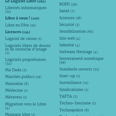
Le Logiciel Libre
(194)
RGPD
(39)
Libertés informatiques
Santé
(7)
(21)
Sciences
Libre à vous !
(18)
(210)
Sécurité
Libre en Fête
(3)
(10)
Sensibilisation
Licences
(65)
(154)
Site web
Logiciel de caisse
(4)
(1)
Sobriété
Logiciels libres de dessin
(4)
et de retouche d’image
Software Heritage
(4)
(2)
Souveraineté numérique
Logiciels propriétaires
(59)
(34)
Standards ouverts
(22)
Ma Dada
(2)
Start-up
(1)
Marchés publics
(19)
Surveillance
(21)
Mastodon
(8)
Syndicalisme
(1)
Médecine
(1)
TAFTA
(2)
Métavers
(1)
Techno-fascisme
(1)
Migration vers le Libre
(4)
Technopolice
(8)
Monnaie libre
(1)