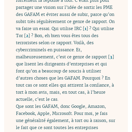
forcément la réponse à tout. C’était plus pour
partager une vision sur l’idée de sortir les PME
des GAFAM et éviter aussi de subir, parce qu’on
subit très régulièrement ce genre de rapport. On
va faire un essai. Qui utilise IRC
[
1
]
? Qui utilise
Tor
[
2
]
? Bon, eh bien vous êtes tous des
terroristes selon ce rapport. Voilà, des
cybercriminels en puissance. Et,
malheureusement, c’est ce genre de rapport
[
3
]
que lisent les dirigeants d’entreprises et qui
font qu’on a beaucoup de soucis à utiliser
d’autres choses que les GAFAM. Pourquoi ? En
tout cas ce sont elles qui attirent la confiance, à
tort à mon avis, mais, en tout cas, à l’heure
actuelle, c’est le cas.
Que sont les GAFAM, donc Google, Amazon,
Facebook, Apple, Microsoft. Pour moi, je fais
une généralité également, à tort ou à raison, sur
le fait que ce sont toutes les entreprises