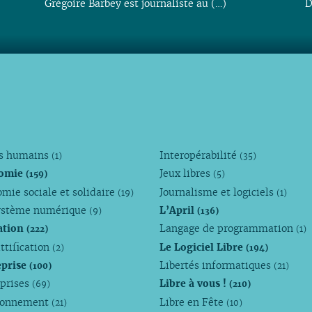
Grégoire Barbey est journaliste au (…)
D
ts humains
Interopérabilité
(1)
(35)
omie
Jeux libres
(159)
(5)
mie sociale et solidaire
Journalisme et logiciels
(19)
(1)
ystème numérique
L’April
(9)
(136)
ation
Langage de programmation
(222)
(1)
ttification
Le Logiciel Libre
(2)
(194)
eprise
Libertés informatiques
(100)
(21)
eprises
Libre à vous !
(69)
(210)
ronnement
Libre en Fête
(21)
(10)