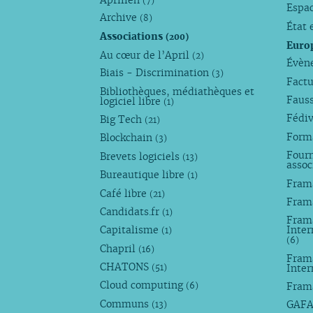
(7)
Espa
Archive
(8)
État 
Associations
(200)
Euro
Au cœur de l’April
(2)
Évèn
Biais - Discrimination
(3)
Factu
Bibliothèques, médiathèques et
Faus
logiciel libre
(1)
Fédi
Big Tech
(21)
Forma
Blockchain
(3)
Fourn
Brevets logiciels
(13)
assoc
Bureautique libre
(1)
Fram
Café libre
(21)
Fram
Candidats.fr
(1)
Frama
Capitalisme
Inter
(1)
(6)
Chapril
(16)
Fram
CHATONS
Inte
(51)
Cloud computing
Fram
(6)
Communs
GAF
(13)