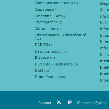
Communs numériques
Géop
(19)
Conference
Grain
(75)
Créativité - Art
HAD
(4)
Cryptographie
Incl
(1)
Culture libre
Info
(13)
Cyberattaques - Cybersécurité
Info
(30)
Info
DADVSI
(4)
Infra
Désinformation
(25)
Inno
Divers
(160)
Insti
Diversité - Inclusivité
(3)
Intel
DRM
(34)
Inte
Droit d’auteur
(78)
Inte
Contact
Mentions légales
rss
mastodon