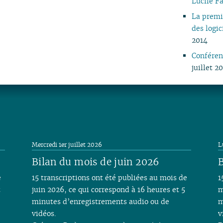
Lucile F
04
La premiè
03
des logi
02
2014
01
Conféren
juillet 2
Mercredi 1er juillet 2026
L
Bilan du mois de juin 2026
B
e
15 transcriptions ont été publiées au mois de
1
t
juin 2026, ce qui correspond à 16 heures et 5
m
minutes d’enregistrements audio ou de
m
vidéos.
v