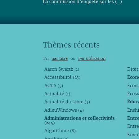
La commission d’enquête sur les (…)
Thèmes récents
Tri
par titre
ou
par utilisation
Aaron Swartz
Droi
(1)
Accessibilité
Écon
(23)
ACTA
Écono
(5)
Actualité
Écos
(1)
Actualité du Libre
Éduc
(3)
AdieuWindows
Enshi
(4)
Administrations et collectivités
Entr
(244)
Entr
Algorithme
(8)
Envi
Aprilien