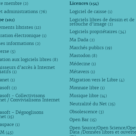
ce membre
Licences
(2)
(154)
et administrations
Logiciel de caisse
(76)
(1)
pe
Logiciels libres de dessin et de
(102)
retouche d’image
(2)
ements libristes
(12)
Logiciels propriétaires
(34)
ration électronique
(1)
Ma Dada
(2)
ses informations
(2)
Marchés publics
(19)
verse
(5)
Mastodon
(8)
tion aux logiciels libres
(8)
Médecine
(1)
isseurs d’accès à Internet
iatifs
Métavers
(1)
(1)
anet
Migration vers le Libre
(1)
(4)
asoft
Monnaie libre
(2)
(1)
soft - Collectivisons
Musique libre
(14)
net / Convivialisons Internet
Neutralité du Net
(25)
Obsolescence
asoft - Dégooglisons
(3)
rnet
(15)
Open Bar
(15)
aspace
(1)
Open Source/Open Science/Ope
Data /Données libres et ouvert
AM
(45)