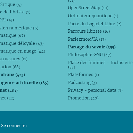
(71)
olitique
(4)
OpenStreetMap
(10)
e de libriste
(1)
Ordinateur quantique
(1)
OPI
(14)
Pacte du Logiciel Libre
(2)
usion numérique
(6)
Parcours libriste
(16)
rmatique
(67)
Parlezmoid’IA
(13)
rmatique déloyale
(43)
Partage du savoir
(355)
rmatique en nuage
(44)
Philosophie GNU
(47)
structures
(11)
Place des femmes - Inclusivité
vation
(68)
(55)
tutions
Plateformes
(423)
(1)
ligence artificielle
Podcasting
(185)
(3)
rnet
Privacy - personal data
(283)
(3)
rnet
Promotion
(22)
(40)
Se connecter