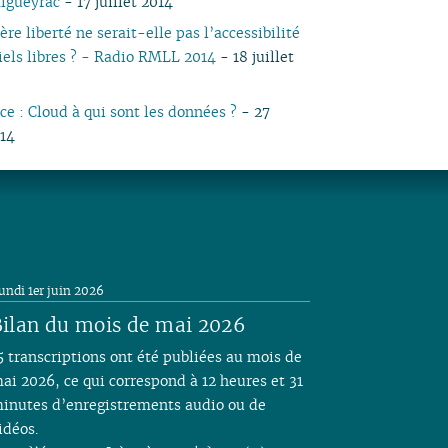
algueyrac
- 17 juillet 2014
04
03
04
03
04
03
03
03
05
03
05
03
03
re liberté ne serait-elle pas l’accessibilité
03
02
03
02
03
02
01
02
04
02
04
02
02
ciels libres ? - Radio RMLL 2014
- 18 juillet
02
01
02
01
02
01
01
03
01
03
01
01
01
01
02
ce : Cloud à qui sont les données ?
- 27
01
014
undi 1er juin 2026
ilan du mois de mai 2026
5 transcriptions ont été publiées au mois de
ai 2026, ce qui correspond à 12 heures et 31
inutes d’enregistrements audio ou de
idéos.