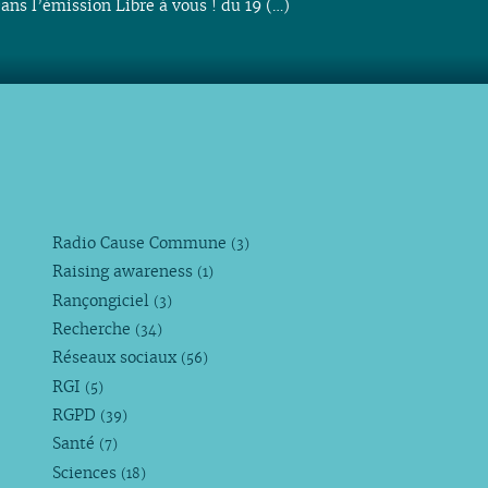
ans l’émission Libre à vous ! du 19 (…)
Radio Cause Commune
(3)
Raising awareness
(1)
Rançongiciel
(3)
Recherche
(34)
Réseaux sociaux
(56)
RGI
(5)
RGPD
(39)
Santé
(7)
Sciences
(18)