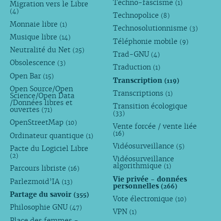
Techno-fascisme
(1)
Migration vers le Libre
(4)
Technopolice
(8)
Monnaie libre
(1)
Technosolutionnisme
(3)
Musique libre
(14)
Téléphonie mobile
(9)
Neutralité du Net
(25)
Trad-GNU
(4)
Obsolescence
(3)
Traduction
(1)
Open Bar
(15)
Transcription
(119)
Open Source/Open
Transcriptions
(1)
Science/Open Data
/Données libres et
Transition écologique
ouvertes
(71)
(33)
OpenStreetMap
(10)
Vente forcée / vente liée
(16)
Ordinateur quantique
(1)
Vidéosurveillance
(5)
Pacte du Logiciel Libre
(2)
Vidéosurveillance
algorithmique
(1)
Parcours libriste
(16)
Vie privée - données
Parlezmoid’IA
(13)
personnelles
(266)
Partage du savoir
(355)
Vote électronique
(10)
Philosophie GNU
(47)
VPN
(1)
Place des femmes -