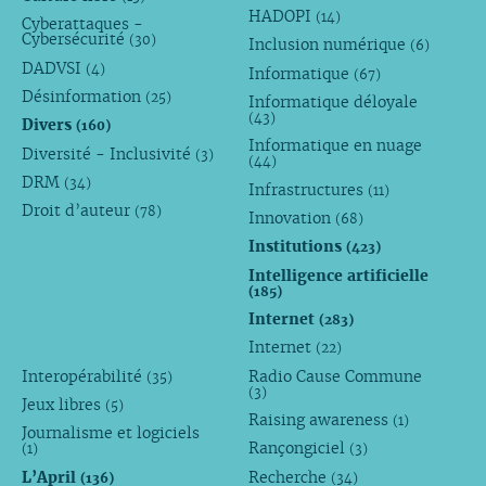
HADOPI
(14)
Cyberattaques -
Cybersécurité
(30)
Inclusion numérique
(6)
DADVSI
(4)
Informatique
(67)
Désinformation
(25)
Informatique déloyale
(43)
Divers
(160)
Informatique en nuage
Diversité - Inclusivité
(3)
(44)
DRM
(34)
Infrastructures
(11)
Droit d’auteur
(78)
Innovation
(68)
Institutions
(423)
Intelligence artificielle
(185)
Internet
(283)
Internet
(22)
Interopérabilité
Radio Cause Commune
(35)
(3)
Jeux libres
(5)
Raising awareness
(1)
Journalisme et logiciels
Rançongiciel
(1)
(3)
L’April
Recherche
(136)
(34)