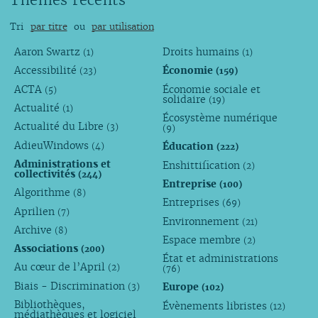
Tri
par titre
ou
par utilisation
Aaron Swartz
Droits humains
(1)
(1)
Accessibilité
Économie
(23)
(159)
ACTA
Économie sociale et
(5)
solidaire
(19)
Actualité
(1)
Écosystème numérique
Actualité du Libre
(3)
(9)
AdieuWindows
Éducation
(4)
(222)
Administrations et
Enshittification
(2)
collectivités
(244)
Entreprise
(100)
Algorithme
(8)
Entreprises
(69)
Aprilien
(7)
Environnement
(21)
Archive
(8)
Espace membre
(2)
Associations
(200)
État et administrations
Au cœur de l’April
(2)
(76)
Biais - Discrimination
Europe
(3)
(102)
Bibliothèques,
Évènements libristes
(12)
médiathèques et logiciel