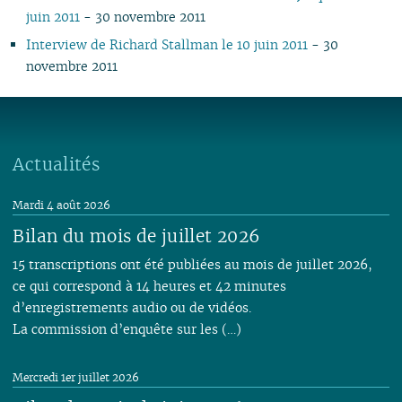
06
01
06
05
06
05
06
05
05
07
04
05
05
05
05
juin 2011
- 30 novembre 2011
05
05
04
05
04
04
04
04
06
03
04
04
04
04
Interview de Richard Stallman le 10 juin 2011
- 30
04
04
03
04
03
03
03
03
05
01
03
03
03
03
novembre 2011
03
03
02
03
02
02
02
02
04
02
02
02
02
02
02
01
02
01
01
01
03
01
01
01
01
01
01
02
01
Actualités
Mardi 4 août 2026
Bilan du mois de juillet 2026
15 transcriptions ont été publiées au mois de juillet 2026,
ce qui correspond à 14 heures et 42 minutes
d’enregistrements audio ou de vidéos.
La commission d’enquête sur les (…)
Mercredi 1er juillet 2026