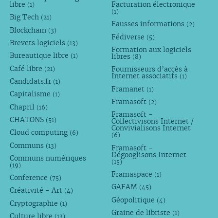
libre
Facturation électronique
(1)
(1)
Big Tech
(21)
Fausses informations
(2)
Blockchain
(3)
Fédiverse
(5)
Brevets logiciels
(13)
Formation aux logiciels
Bureautique libre
libres
(1)
(8)
Café libre
Fournisseurs d’accès à
(21)
Internet associatifs
(1)
Candidats.fr
(1)
Framanet
(1)
Capitalisme
(1)
Framasoft
(2)
Chapril
(16)
Framasoft -
CHATONS
(51)
Collectivisons Internet /
Convivialisons Internet
Cloud computing
(6)
(6)
Communs
(13)
Framasoft -
Dégooglisons Internet
Communs numériques
(15)
(19)
Framaspace
(1)
Conference
(75)
GAFAM
(45)
Créativité - Art
(4)
Géopolitique
(4)
Cryptographie
(1)
Graine de libriste
(1)
Culture libre
(13)