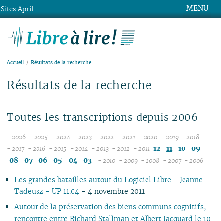
MENU
Sites April ...
Libre à lire !
Accueil
Résultats de la recherche
Résultats de la recherche
Toutes les transcriptions depuis 2006
- 2026
- 2025
- 2024
- 2023
- 2022
- 2021
- 2020
- 2019
- 2018
08
12
12
12
12
12
12
12
12
12
11
10
09
- 2017
- 2016
- 2015
- 2014
- 2013
- 2012
- 2011
12
07
12
11
12
11
12
11
12
11
12
11
11
11
11
08
07
06
05
04
03
- 2010
- 2009
- 2008
- 2007
- 2006
11
06
11
10
11
10
11
10
10
10
12
11
10
04
10
12
10
04
10
10
Les grandes batailles autour du Logiciel Libre - Jeanne
10
05
10
09
10
09
10
09
09
09
11
09
09
09
11
09
09
Tadeusz - UP 11.04
- 4 novembre 2011
09
04
09
08
09
08
09
08
08
08
10
08
08
08
10
08
08
08
03
08
07
08
07
08
07
04
07
09
07
07
07
06
07
07
Autour de la préservation des biens communs cognitifs,
07
02
07
06
07
06
07
06
02
06
08
06
06
06
01
06
06
rencontre entre Richard Stallman et Albert Jacquard le 10