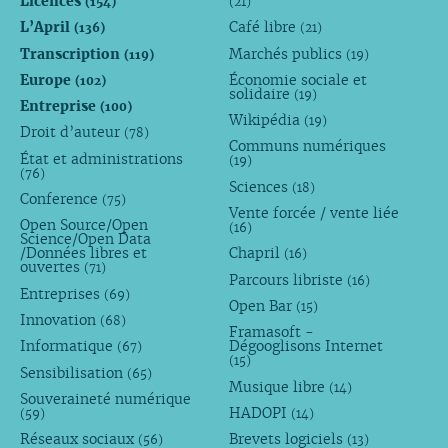
Licences
(154)
(21)
L’April
Café libre
(136)
(21)
Transcription
Marchés publics
(119)
(19)
Europe
Économie sociale et
(102)
solidaire
(19)
Entreprise
(100)
Wikipédia
(19)
Droit d’auteur
(78)
Communs numériques
État et administrations
(19)
(76)
Sciences
(18)
Conference
(75)
Vente forcée / vente liée
Open Source/Open
(16)
Science/Open Data
/Données libres et
Chapril
(16)
ouvertes
(71)
Parcours libriste
(16)
Entreprises
(69)
Open Bar
(15)
Innovation
(68)
Framasoft -
Informatique
Dégooglisons Internet
(67)
(15)
Sensibilisation
(65)
Musique libre
(14)
Souveraineté numérique
HADOPI
(59)
(14)
Réseaux sociaux
Brevets logiciels
(56)
(13)