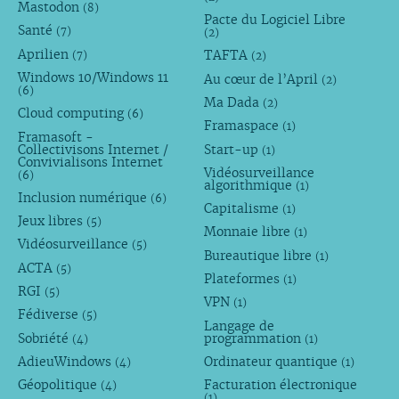
Mastodon
(8)
Pacte du Logiciel Libre
Santé
(7)
(2)
Aprilien
TAFTA
(7)
(2)
Windows 10/Windows 11
Au cœur de l’April
(2)
(6)
Ma Dada
(2)
Cloud computing
(6)
Framaspace
(1)
Framasoft -
Collectivisons Internet /
Start-up
(1)
Convivialisons Internet
Vidéosurveillance
(6)
algorithmique
(1)
Inclusion numérique
(6)
Capitalisme
(1)
Jeux libres
(5)
Monnaie libre
(1)
Vidéosurveillance
(5)
Bureautique libre
(1)
ACTA
(5)
Plateformes
(1)
RGI
(5)
VPN
(1)
Fédiverse
(5)
Langage de
Sobriété
programmation
(4)
(1)
AdieuWindows
Ordinateur quantique
(4)
(1)
Géopolitique
Facturation électronique
(4)
(1)