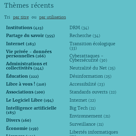
Thèmes récents
Tri
par titre
ou
par utilisation
Institutions
DRM
(423)
(34)
Partage du savoir
Recherche
(355)
(34)
Internet
Transition écologique
(283)
(33)
Vie privée - données
personnelles
Cyberattaques -
(266)
Cybersécurité
(30)
Administrations et
collectivités
Neutralité du Net
(244)
(25)
Éducation
Désinformation
(222)
(25)
Libre à vous !
Accessibilité
(210)
(23)
Associations
Standards ouverts
(200)
(22)
Le Logiciel Libre
Internet
(194)
(22)
Intelligence artificielle
Big Tech
(21)
(185)
Environnement
(21)
Divers
(160)
Surveillance
(21)
Économie
(159)
Libertés informatiques