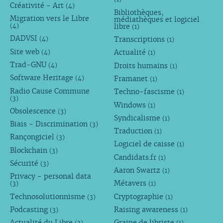
Créativité - Art
(4)
Bibliothèques,
Migration vers le Libre
médiathèques et logiciel
libre
(4)
(1)
DADVSI
Transcriptions
(4)
(1)
Site web
Actualité
(4)
(1)
Trad-GNU
Droits humains
(4)
(1)
Software Heritage
Framanet
(4)
(1)
Radio Cause Commune
Techno-fascisme
(1)
(3)
Windows
(1)
Obsolescence
(3)
Syndicalisme
(1)
Biais - Discrimination
(3)
Traduction
(1)
Rançongiciel
(3)
Logiciel de caisse
(1)
Blockchain
(3)
Candidats.fr
(1)
Sécurité
(3)
Aaron Swartz
(1)
Privacy - personal data
Métavers
(3)
(1)
Technosolutionnisme
Cryptographie
(3)
(1)
Podcasting
Raising awareness
(3)
(1)
Actualité du Libre
Graine de libriste
(3)
(1)