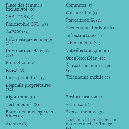
Place des femmes -
Communs
(13)
Inclusivité
(55)
Culture libre
(13)
CHATONS
(51)
Parlezmoid’IA
(13)
Philosophie GNU
(47)
Évènements libristes
(12)
GAFAM
(45)
Infrastructures
(11)
Informatique en nuage
Libre en Fête
(10)
(44)
Vote électronique
Informatique déloyale
(10)
(43)
OpenStreetMap
(10)
Promotion
(40)
Écosystème numérique
RGPD
(9)
(39)
Téléphonie mobile
Interopérabilité
(9)
(35)
Logiciels propriétaires
(34)
Algorithme
Enshittification
(8)
(2)
Technopolice
Framasoft
(8)
(2)
Formation aux logiciels
Espace membre
(2)
libres
(8)
Logiciels libres de dessin
Archive
et de retouche d’image
(8)
(2)