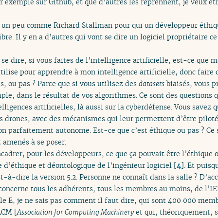
ar exemple sur Github, et que d’autres les reprennent, je veux êtr
ont un peu comme Richard Stallman pour qui un développeur éthiq
ibre. Il y en a d’autres qui vont se dire un logiciel propriétaire 
se dire, si vous faites de l’intelligence artificielle, est-ce que
tilise pour apprendre à mon intelligence artificielle, donc faire
és, ou pas ? Parce que si vous utilisez des
datasets
biaisés, vous p
e, dans le résultat de vos algorithmes. Ce sont des questions qu
lligences artificielles, là aussi sur la cyberdéfense. Vous savez q
les drones, avec des mécanismes qui leur permettent d’être pilot
on parfaitement autonome. Est-ce que c’est éthique ou pas ? Ce 
nt amenés à se poser.
ncadrer, pour les développeurs, ce que ça pouvait être l’éthique o
de d’éthique et déontologique de l’ingénieur logiciel
[
4
]
. Et puisq
st-à-dire la version 5.2. Personne ne connaît dans la salle ? D’a
concerne tous les adhérents, tous les membres au moins, de l’IE
iple E, je ne sais pas comment il faut dire, qui sont 400 000 memb
’ACM [
Association for Computing Machinery
et qui, théoriquement, s