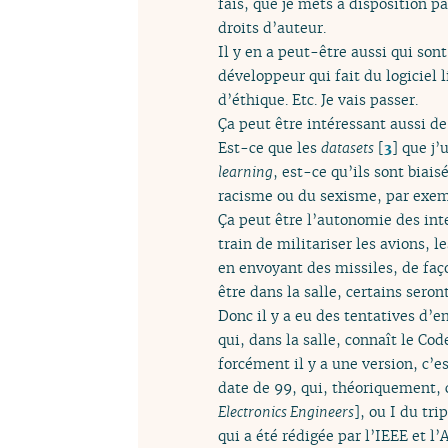
fais, que je mets à disposition p
droits d’auteur.
Il y en a peut-être aussi qui s
développeur qui fait du logiciel l
d’éthique. Etc. Je vais passer.
Ça peut être intéressant aussi de 
Est-ce que les
datasets
[
3
]
que j’u
learning
, est-ce qu’ils sont biais
racisme ou du sexisme, par exempl
Ça peut être l’autonomie des inte
train de militariser les avions, 
en envoyant des missiles, de faç
être dans la salle, certains sero
Donc il y a eu des tentatives d’e
qui, dans la salle, connaît le Co
forcément il y a une version, c’e
date de 99, qui, théoriquement, 
Electronics Engineers
], ou I du tr
qui a été rédigée par l’IEEE et l