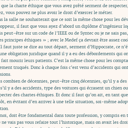
t que la charte éthique que vous avez prêté serment de respecter
ez, vous pouvez ne plus avoir le droit d’exercer le métier.
ns la salle ne souhaiterait que ce soit la même chose pour les dé
loppeur, il faut que vous ayez d’abord un diplôme d’ingénieur log
s peut-être sur un code de l’IEEE ou de Syntec ou je ne sais pas
es principes éthiques » ; avec le Medef ça devrait être assez cool
Il faut juste se dire au tout départ, serment d’Hippocrate, ce n’é
ne obligation juridique quand il y a eu des débordements qui ont
 fait mourir leurs patients. C’est la même chose pour les compta
ement truqués. Donc à chaque fois c’est venu d’accidents qui o
ssions.
as combien de décennies, peut-être cinq décennies, qu’il y a des
s’il y a des accidents, type des voitures qui écrasent un chien ou
pecter des chartes éthiques. Et donc il faut qu’on ait, en tant q
utôt, en évitant d’en arriver à une telle situation, soi-même ad
tion.
 moi, doit être fondamental dans toute profession, y compris en 
 ne vais pas vous refaire tout l’historique, mais on avait les dr