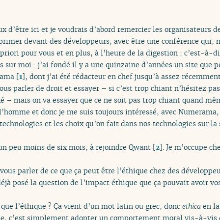
eux d’être ici et je voudrais d’abord remercier les organisateurs 
xprimer devant des développeurs, avec être une conférence qui, 
riori pour vous et en plus, à l’heure de la digestion : c’est-à-di
 sur moi : j’ai fondé il y a une quinzaine d’années un site que p
rama
[
1
]
, dont j’ai été rédacteur en chef jusqu’à assez récemment.
vous parler de droit et essayer – si c’est trop chiant n’hésitez pa
xé – mais on va essayer que ce ne soit pas trop chiant quand mêm
e l’homme et donc je me suis toujours intéressé, avec Numerama
technologies et les choix qu’on fait dans nos technologies sur la 
a un peu moins de six mois, à rejoindre Qwant
[
2
]
. Je m’occupe ch
 vous parler de ce que ça peut être l’éthique chez des développeur
éjà posé la question de l’impact éthique que ça pouvait avoir v
 que l’éthique ? Ça vient d’un mot latin ou grec, donc
ethica
en la
que, c’est simplement adopter un comportement moral vis-à-vis