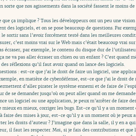
 en sorte que nos agissements dans la société fassent le moins de
 que ça implique ? Tous les développeurs ont un peu une vision 
t des logiciels, et on se pose beaucoup de questions. Par exemp
 le sortir sans l’avoir forcément testé dans les meilleures condit
ssurer, c’est moins vrai sur le Web mais c’était beaucoup vrai sur
as écraser, par exemple, le contenu du disque dur de l’utilisate
ça ne va pas aller écraser un chien ou un enfant ? C’est quand 
des réflexions qu’il faut avoir quand on lance des logiciels.
estions : est-ce que j’ai le droit de faire un logiciel, une applic
exemple, en matière de cyberdéfense, est-ce que j’ai le droit de 
ermettent d’aller pirater le système ennemi et de faire de l’esp
eur de se demander jusqu’où on peut aller quand on me demande 
ce un logiciel ou une application, je peux m’arrêter de faire des
 de mieux en mieux, corriger les bugs. Est-ce qu’il y a un momen
 à faire des mises à jour, est-ce qu’il y a un moment où je peux a
ter les droits d’auteur ? J’imagine que dans la salle, il y en a qui
eur, il faut les respecter. Moi, si je fais des contributions et que