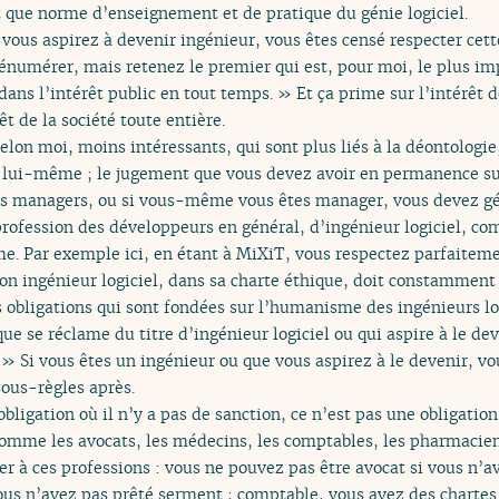
t que norme d’enseignement et de pratique du génie logiciel.
 vous aspirez à devenir ingénieur, vous êtes censé respecter cet
s énumérer, mais retenez le premier qui est, pour moi, le plus imp
 dans l’intérêt public en tout temps. » Et ça prime sur l’intérêt
êt de la société toute entière.
 selon moi, moins intéressants, qui sont plus liés à la déontologi
 lui-même ; le jugement que vous devez avoir en permanence su
os managers, ou si vous-même vous êtes manager, vous devez gére
profession des développeurs en général, d’ingénieur logiciel, co
e. Par exemple ici, en étant à MiXiT, vous respectez parfaiteme
n ingénieur logiciel, dans sa charte éthique, doit constamment 
s obligations qui sont fondées sur l’humanisme des ingénieurs lo
ue se réclame du titre d’ingénieur logiciel ou qui aspire à le dev
» Si vous êtes un ingénieur ou que vous aspirez à le devenir, vo
ous-règles après.
obligation où il n’y a pas de sanction, ce n’est pas une obligation
comme les avocats, les médecins, les comptables, les pharmaciens
er à ces professions : vous ne pouvez pas être avocat si vous n’a
us n’avez pas prêté serment ; comptable, vous avez des chartes