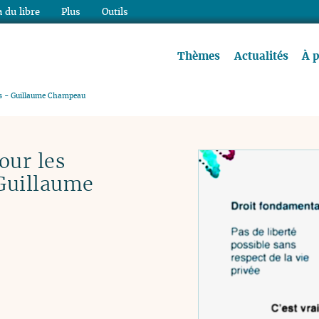
 du libre
Plus
Outils
re à lire !
Thèmes
Actualités
À 
urs - Guillaume Champeau
our les
Guillaume