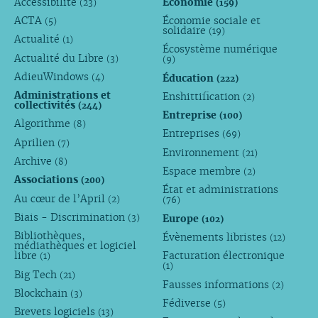
Accessibilité
Économie
(23)
(159)
ACTA
Économie sociale et
(5)
solidaire
(19)
Actualité
(1)
Écosystème numérique
Actualité du Libre
(3)
(9)
AdieuWindows
Éducation
(4)
(222)
Administrations et
Enshittification
(2)
collectivités
(244)
Entreprise
(100)
Algorithme
(8)
Entreprises
(69)
Aprilien
(7)
Environnement
(21)
Archive
(8)
Espace membre
(2)
Associations
(200)
État et administrations
Au cœur de l’April
(2)
(76)
Biais - Discrimination
Europe
(3)
(102)
Bibliothèques,
Évènements libristes
(12)
médiathèques et logiciel
libre
Facturation électronique
(1)
(1)
Big Tech
(21)
Fausses informations
(2)
Blockchain
(3)
Fédiverse
(5)
Brevets logiciels
(13)