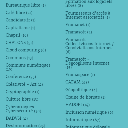
Formation aux logiciels
Bureautique libre
libres
(1)
(8)
Café libre
Fournisseurs d’accès à
(21)
Internet associatifs
(1)
Candidats.fr
(1)
Framanet
(1)
Capitalisme
(1)
Framasoft
(2)
Chapril
(16)
Framasoft -
CHATONS
(51)
Collectivisons Internet /
Convivialisons Internet
Cloud computing
(6)
(6)
Communs
(13)
Framasoft -
Dégooglisons Internet
Communs numériques
(15)
(19)
Framaspace
(1)
Conference
(75)
GAFAM
(45)
Créativité - Art
(4)
Géopolitique
(4)
Cryptographie
(1)
Graine de libriste
(1)
Culture libre
(13)
HADOPI
(14)
Cyberattaques -
Cybersécurité
(30)
Inclusion numérique
(6)
DADVSI
(4)
Informatique
(67)
Désinformation
(25)
Informatique déloyale