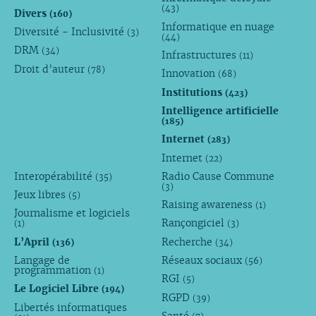
(43)
Divers
(160)
Informatique en nuage
Diversité - Inclusivité
(3)
(44)
DRM
(34)
Infrastructures
(11)
Droit d’auteur
(78)
Innovation
(68)
Institutions
(423)
Intelligence artificielle
(185)
Internet
(283)
Internet
(22)
Interopérabilité
Radio Cause Commune
(35)
(3)
Jeux libres
(5)
Raising awareness
(1)
Journalisme et logiciels
Rançongiciel
(1)
(3)
L’April
Recherche
(136)
(34)
Langage de
Réseaux sociaux
(56)
programmation
(1)
RGI
(5)
Le Logiciel Libre
(194)
RGPD
(39)
Libertés informatiques