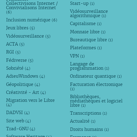
Collectivisons Internet /
Start-up
(1)
Convivialisons Internet
Vidéosurveillance
(6)
algorithmique
(1)
Inclusion numérique
(6)
Capitalisme
(1)
Jeux libres
(5)
Monnaie libre
(1)
Vidéosurveillance
(5)
Bureautique libre
(1)
ACTA
(5)
Plateformes
(1)
RGI
(5)
VPN
(1)
Fédiverse
(5)
Langage de
Sobriété
programmation
(4)
(1)
AdieuWindows
Ordinateur quantique
(4)
(1)
Géopolitique
Facturation électronique
(4)
(1)
Créativité - Art
(4)
Bibliothèques,
Migration vers le Libre
médiathèques et logiciel
libre
(4)
(1)
DADVSI
Transcriptions
(4)
(1)
Site web
Actualité
(4)
(1)
Trad-GNU
Droits humains
(4)
(1)
Software Heritage
(4)