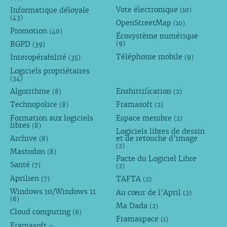
Vote électronique
Informatique déloyale
(10)
(43)
OpenStreetMap
(10)
Promotion
(40)
Écosystème numérique
RGPD
(9)
(39)
Téléphonie mobile
Interopérabilité
(9)
(35)
Logiciels propriétaires
(34)
Algorithme
Enshittification
(8)
(2)
Technopolice
Framasoft
(8)
(2)
Formation aux logiciels
Espace membre
(2)
libres
(8)
Logiciels libres de dessin
Archive
et de retouche d’image
(8)
(2)
Mastodon
(8)
Pacte du Logiciel Libre
Santé
(7)
(2)
Aprilien
TAFTA
(7)
(2)
Windows 10/Windows 11
Au cœur de l’April
(2)
(6)
Ma Dada
(2)
Cloud computing
(6)
Framaspace
(1)
Framasoft -