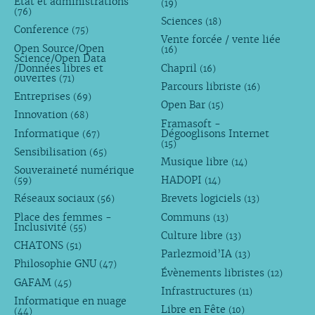
État et administrations
(19)
(76)
Sciences
(18)
Conference
(75)
Vente forcée / vente liée
Open Source/Open
(16)
Science/Open Data
/Données libres et
Chapril
(16)
ouvertes
(71)
Parcours libriste
(16)
Entreprises
(69)
Open Bar
(15)
Innovation
(68)
Framasoft -
Informatique
Dégooglisons Internet
(67)
(15)
Sensibilisation
(65)
Musique libre
(14)
Souveraineté numérique
HADOPI
(59)
(14)
Réseaux sociaux
Brevets logiciels
(56)
(13)
Place des femmes -
Communs
(13)
Inclusivité
(55)
Culture libre
(13)
CHATONS
(51)
Parlezmoid’IA
(13)
Philosophie GNU
(47)
Évènements libristes
(12)
GAFAM
(45)
Infrastructures
(11)
Informatique en nuage
Libre en Fête
(10)
(44)