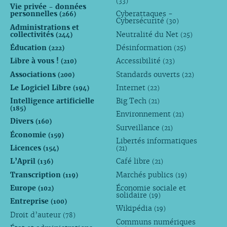
(33)
Vie privée - données
personnelles
Cyberattaques -
(266)
Cybersécurité
(30)
Administrations et
collectivités
Neutralité du Net
(244)
(25)
Éducation
Désinformation
(222)
(25)
Libre à vous !
Accessibilité
(210)
(23)
Associations
Standards ouverts
(200)
(22)
Le Logiciel Libre
Internet
(194)
(22)
Intelligence artificielle
Big Tech
(21)
(185)
Environnement
(21)
Divers
(160)
Surveillance
(21)
Économie
(159)
Libertés informatiques
Licences
(154)
(21)
L’April
Café libre
(136)
(21)
Transcription
Marchés publics
(119)
(19)
Europe
Économie sociale et
(102)
solidaire
(19)
Entreprise
(100)
Wikipédia
(19)
Droit d’auteur
(78)
Communs numériques