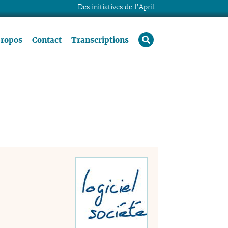
Des initiatives de l’April
rechercher
propos
Contact
Transcriptions