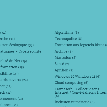
M
Algorithme
(34)
(8)
erche
Technopolice
(34)
(8)
ition écologique
Formation aux logiciels libres
(33)
(
attaques - Cybersécurité
Archive
(8)
Mastodon
(8)
alité du Net
(25)
Santé
(7)
nformation
(25)
Aprilien
(7)
sibilité
(23)
Windows 10/Windows 11
(6)
dards ouverts
(22)
Cloud computing
(6)
rnet
(22)
Framasoft - Collectivisons
Tech
Internet / Convivialisons Inter
(21)
(6)
ronnement
(21)
Inclusion numérique
(6)
illance
(21)