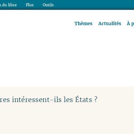
 du libre
Plus
Outils
re à lire !
Thèmes
Actualités
À 
res intéressent-ils les États ?