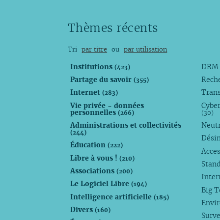
Thèmes récents
Tri
par titre
ou
par utilisation
Institutions
DR
(423)
Partage du savoir
Rech
(355)
Internet
Trans
(283)
Vie privée - données
Cyber
personnelles
(266)
(30)
Administrations et collectivités
Neutr
(244)
Dési
Éducation
(222)
Acces
Libre à vous !
(210)
Stan
Associations
(200)
Inte
Le Logiciel Libre
(194)
Big 
Intelligence artificielle
(185)
Envi
Divers
(160)
Surve