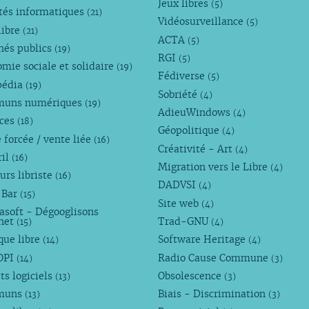
Jeux libres
(5)
tés informatiques
(21)
Vidéosurveillance
(5)
libre
(21)
ACTA
(5)
hés publics
(19)
RGI
(5)
mie sociale et solidaire
(19)
Fédiverse
(5)
pédia
(19)
Sobriété
(4)
uns numériques
(19)
AdieuWindows
(4)
nces
(18)
Géopolitique
(4)
 forcée / vente liée
(16)
Créativité - Art
(4)
ril
(16)
Migration vers le Libre
(4)
urs libriste
(16)
DADVSI
(4)
 Bar
(15)
Site web
(4)
asoft - Dégooglisons
rnet
Trad-GNU
(15)
(4)
que libre
Software Heritage
(14)
(4)
OPI
Radio Cause Commune
(14)
(3)
ts logiciels
Obsolescence
(13)
(3)
muns
Biais - Discrimination
(13)
(3)