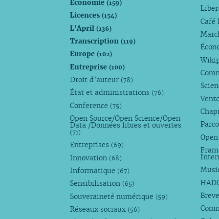
Économie
(159)
Liber
Licences
(154)
Café 
L’April
(136)
Marc
Transcription
(119)
Écono
Europe
(102)
Wiki
Entreprise
(100)
Comm
Droit d’auteur
(78)
Scie
État et administrations
(76)
Vente
Conference
(75)
Chap
Open Source/Open Science/Open
Parco
Data /Données libres et ouvertes
(71)
Open
Entreprises
(69)
Fram
Inte
Innovation
(68)
Musi
Informatique
(67)
HAD
Sensibilisation
(65)
Breve
Souveraineté numérique
(59)
Com
Réseaux sociaux
(56)