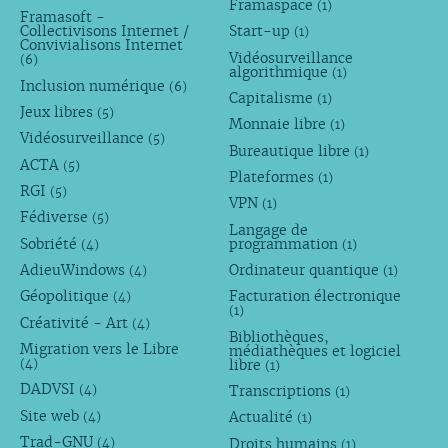
Framaspace
(1)
Framasoft -
Collectivisons Internet /
Start-up
(1)
Convivialisons Internet
Vidéosurveillance
(6)
algorithmique
(1)
Inclusion numérique
(6)
Capitalisme
(1)
Jeux libres
(5)
Monnaie libre
(1)
Vidéosurveillance
(5)
Bureautique libre
(1)
ACTA
(5)
Plateformes
(1)
RGI
(5)
VPN
(1)
Fédiverse
(5)
Langage de
Sobriété
programmation
(4)
(1)
AdieuWindows
Ordinateur quantique
(4)
(1)
Géopolitique
Facturation électronique
(4)
(1)
Créativité - Art
(4)
Bibliothèques,
Migration vers le Libre
médiathèques et logiciel
libre
(4)
(1)
DADVSI
Transcriptions
(4)
(1)
Site web
Actualité
(4)
(1)
Trad-GNU
Droits humains
(4)
(1)