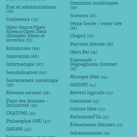
Communs numériques
État et administrations
(19)
(76)
Sciences
(18)
Conference
(75)
Vente forcée / vente liée
Open Source/Open
(16)
Science/Open Data
/Données libres et
Chapril
(16)
ouvertes
(71)
Parcours libriste
(16)
Entreprises
(69)
Open Bar
(15)
Innovation
(68)
Framasoft -
Informatique
Dégooglisons Internet
(67)
(15)
Sensibilisation
(65)
Musique libre
(14)
Souveraineté numérique
HADOPI
(59)
(14)
Réseaux sociaux
Brevets logiciels
(56)
(13)
Place des femmes -
Communs
(13)
Inclusivité
(55)
Culture libre
(13)
CHATONS
(51)
Parlezmoid’IA
(13)
Philosophie GNU
(47)
Évènements libristes
(12)
GAFAM
(45)
Infrastructures
(11)