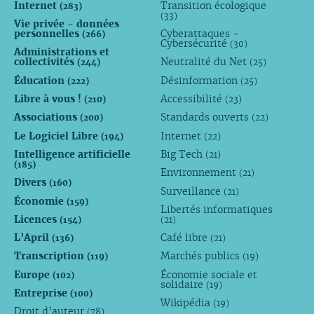
Internet
Transition écologique
(283)
(33)
Vie privée - données
personnelles
Cyberattaques -
(266)
Cybersécurité
(30)
Administrations et
collectivités
Neutralité du Net
(244)
(25)
Éducation
Désinformation
(222)
(25)
Libre à vous !
Accessibilité
(210)
(23)
Associations
Standards ouverts
(200)
(22)
Le Logiciel Libre
Internet
(194)
(22)
Intelligence artificielle
Big Tech
(21)
(185)
Environnement
(21)
Divers
(160)
Surveillance
(21)
Économie
(159)
Libertés informatiques
Licences
(154)
(21)
L’April
Café libre
(136)
(21)
Transcription
Marchés publics
(119)
(19)
Europe
Économie sociale et
(102)
solidaire
(19)
Entreprise
(100)
Wikipédia
(19)
Droit d’auteur
(78)