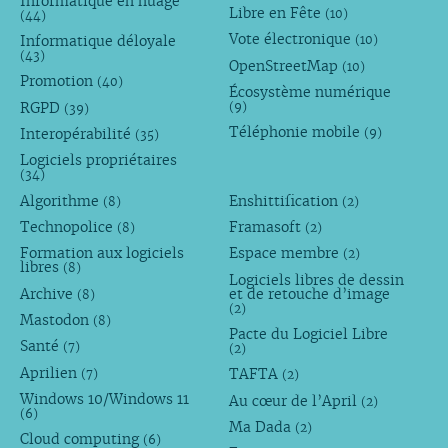
Informatique en nuage
Libre en Fête
(10)
(44)
Vote électronique
Informatique déloyale
(10)
(43)
OpenStreetMap
(10)
Promotion
(40)
Écosystème numérique
RGPD
(9)
(39)
Téléphonie mobile
Interopérabilité
(9)
(35)
Logiciels propriétaires
(34)
Algorithme
Enshittification
(8)
(2)
Technopolice
Framasoft
(8)
(2)
Formation aux logiciels
Espace membre
(2)
libres
(8)
Logiciels libres de dessin
Archive
et de retouche d’image
(8)
(2)
Mastodon
(8)
Pacte du Logiciel Libre
Santé
(7)
(2)
Aprilien
TAFTA
(7)
(2)
Windows 10/Windows 11
Au cœur de l’April
(2)
(6)
Ma Dada
(2)
Cloud computing
(6)