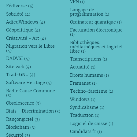
VPN
(1)
Fédiverse
(5)
Langage de
Sobriété
programmation
(4)
(1)
AdieuWindows
Ordinateur quantique
(4)
(1)
Géopolitique
Facturation électronique
(4)
(1)
Créativité - Art
(4)
Bibliothèques,
Migration vers le Libre
médiathèques et logiciel
libre
(4)
(1)
DADVSI
Transcriptions
(4)
(1)
Site web
Actualité
(4)
(1)
Trad-GNU
Droits humains
(4)
(1)
Software Heritage
Framanet
(4)
(1)
Radio Cause Commune
Techno-fascisme
(1)
(3)
Windows
(1)
Obsolescence
(3)
Syndicalisme
(1)
Biais - Discrimination
(3)
Traduction
(1)
Rançongiciel
(3)
Logiciel de caisse
(1)
Blockchain
(3)
Candidats.fr
(1)
Sécurité
(3)