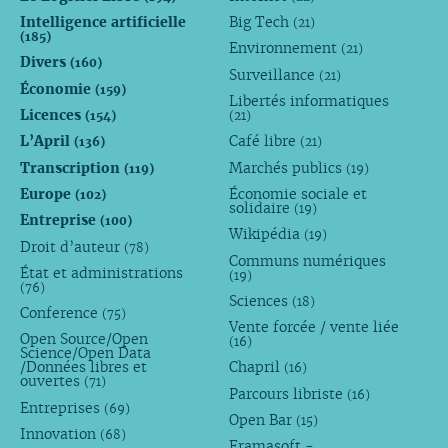
Intelligence artificielle
Big Tech
(21)
(185)
Environnement
(21)
Divers
(160)
Surveillance
(21)
Économie
(159)
Libertés informatiques
Licences
(154)
(21)
L’April
Café libre
(136)
(21)
Transcription
Marchés publics
(119)
(19)
Europe
Économie sociale et
(102)
solidaire
(19)
Entreprise
(100)
Wikipédia
(19)
Droit d’auteur
(78)
Communs numériques
État et administrations
(19)
(76)
Sciences
(18)
Conference
(75)
Vente forcée / vente liée
Open Source/Open
(16)
Science/Open Data
/Données libres et
Chapril
(16)
ouvertes
(71)
Parcours libriste
(16)
Entreprises
(69)
Open Bar
(15)
Innovation
(68)
Framasoft -