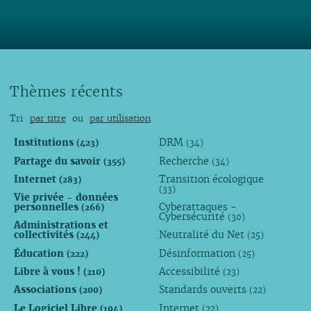
Lire
Thèmes récents
Tri
par titre
ou
par utilisation
Institutions
DRM
(423)
(34)
Partage du savoir
Recherche
(355)
(34)
Internet
Transition écologique
(283)
(33)
Vie privée - données
personnelles
Cyberattaques -
(266)
Cybersécurité
(30)
Administrations et
collectivités
Neutralité du Net
(244)
(25)
Éducation
Désinformation
(222)
(25)
Libre à vous !
Accessibilité
(210)
(23)
Associations
Standards ouverts
(200)
(22)
Le Logiciel Libre
Internet
(194)
(22)