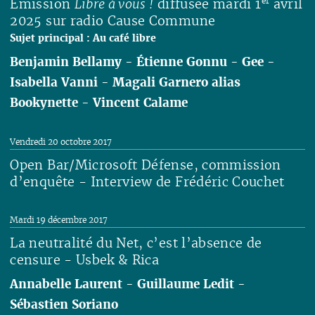
er
Émission
Libre à vous !
diffusée mardi 1
avril
2025 sur radio Cause Commune
Sujet principal : Au café libre
Benjamin Bellamy
-
Étienne Gonnu
-
Gee
-
Isabella Vanni
-
Magali Garnero alias
Bookynette
-
Vincent Calame
Lire
Vendredi 20 octobre 2017
Open Bar/Microsoft Défense, commission
d’enquête - Interview de Frédéric Couchet
Lire
Mardi 19 décembre 2017
La neutralité du Net, c’est l’absence de
censure - Usbek & Rica
Annabelle Laurent
-
Guillaume Ledit
-
Sébastien Soriano