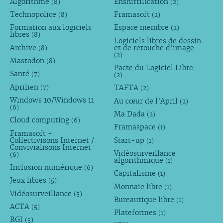
Algorithme
Enshittification
(8)
(2)
Technopolice
Framasoft
(8)
(2)
Formation aux logiciels
Espace membre
(2)
libres
(8)
Logiciels libres de dessin
Archive
et de retouche d’image
(8)
(2)
Mastodon
(8)
Pacte du Logiciel Libre
Santé
(7)
(2)
Aprilien
TAFTA
(7)
(2)
Windows 10/Windows 11
Au cœur de l’April
(2)
(6)
Ma Dada
(2)
Cloud computing
(6)
Framaspace
(1)
Framasoft -
Collectivisons Internet /
Start-up
(1)
Convivialisons Internet
Vidéosurveillance
(6)
algorithmique
(1)
Inclusion numérique
(6)
Capitalisme
(1)
Jeux libres
(5)
Monnaie libre
(1)
Vidéosurveillance
(5)
Bureautique libre
(1)
ACTA
(5)
Plateformes
(1)
RGI
(5)