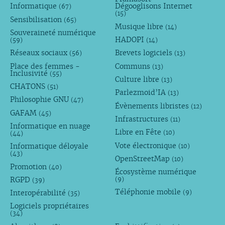
Informatique
Dégooglisons Internet
(67)
(15)
Sensibilisation
(65)
Musique libre
(14)
Souveraineté numérique
HADOPI
(59)
(14)
Réseaux sociaux
Brevets logiciels
(56)
(13)
Place des femmes -
Communs
(13)
Inclusivité
(55)
Culture libre
(13)
CHATONS
(51)
Parlezmoid’IA
(13)
Philosophie GNU
(47)
Évènements libristes
(12)
GAFAM
(45)
Infrastructures
(11)
Informatique en nuage
Libre en Fête
(10)
(44)
Vote électronique
Informatique déloyale
(10)
(43)
OpenStreetMap
(10)
Promotion
(40)
Écosystème numérique
RGPD
(9)
(39)
Téléphonie mobile
Interopérabilité
(9)
(35)
Logiciels propriétaires
(34)