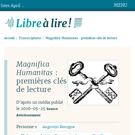
MENU
Sites April ...
Libre à lire !
Accueil
Transcriptions
Magnifica Humanitas : premières clés de lecture
Magnifica
Humanitas
:
premières clés
de lecture
D’après un média publié
le 2026-05-25
Source
Avertissement
Personne·s
Augustin Bourgue