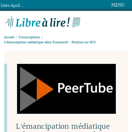
MENU
Sites April ...
Libre à lire !
Accueil
Transcriptions
Lʹémancipation médiatique selon Framasoft - Pouhiou sur RTS
Lʹémancipation médiatique