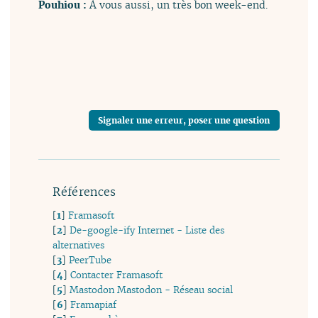
Pouhiou :
À vous aussi, un très bon week-end.
Signaler une erreur, poser une question
Références
[
1
]
Framasoft
[
2
]
De-google-ify Internet - Liste des
alternatives
[
3
]
PeerTube
[
4
]
Contacter Framasoft
[
5
]
Mastodon Mastodon - Réseau social
[
6
]
Framapiaf