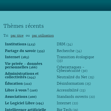
Lire
Thèmes récents
Tri
par titre
ou
par utilisation
Institutions
DRM
(423)
(34)
Partage du savoir
Recherche
(355)
(34)
Internet
Transition écologique
(283)
(33)
Vie privée - données
personnelles
Cyberattaques -
(266)
Cybersécurité
(30)
Administrations et
collectivités
Neutralité du Net
(244)
(25)
Éducation
Désinformation
(222)
(25)
Libre à vous !
Accessibilité
(210)
(23)
Associations
Standards ouverts
(200)
(22)
Le Logiciel Libre
Internet
(194)
(22)
Intelligence artificielle
Big Tech
(21)