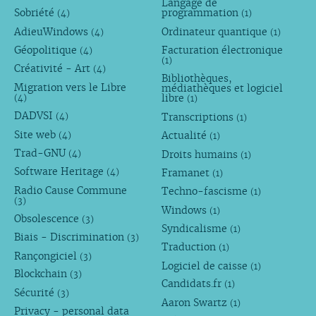
Langage de
Sobriété
programmation
(4)
(1)
AdieuWindows
Ordinateur quantique
(4)
(1)
Géopolitique
Facturation électronique
(4)
(1)
Créativité - Art
(4)
Bibliothèques,
Migration vers le Libre
médiathèques et logiciel
libre
(4)
(1)
DADVSI
Transcriptions
(4)
(1)
Site web
Actualité
(4)
(1)
Trad-GNU
Droits humains
(4)
(1)
Software Heritage
Framanet
(4)
(1)
Radio Cause Commune
Techno-fascisme
(1)
(3)
Windows
(1)
Obsolescence
(3)
Syndicalisme
(1)
Biais - Discrimination
(3)
Traduction
(1)
Rançongiciel
(3)
Logiciel de caisse
(1)
Blockchain
(3)
Candidats.fr
(1)
Sécurité
(3)
Aaron Swartz
(1)
Privacy - personal data