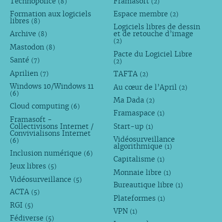
Technopolice
Framasoft
(8)
(2)
Formation aux logiciels
Espace membre
(2)
libres
(8)
Logiciels libres de dessin
Archive
et de retouche d’image
(8)
(2)
Mastodon
(8)
Pacte du Logiciel Libre
Santé
(7)
(2)
Aprilien
TAFTA
(7)
(2)
Windows 10/Windows 11
Au cœur de l’April
(2)
(6)
Ma Dada
(2)
Cloud computing
(6)
Framaspace
(1)
Framasoft -
Collectivisons Internet /
Start-up
(1)
Convivialisons Internet
Vidéosurveillance
(6)
algorithmique
(1)
Inclusion numérique
(6)
Capitalisme
(1)
Jeux libres
(5)
Monnaie libre
(1)
Vidéosurveillance
(5)
Bureautique libre
(1)
ACTA
(5)
Plateformes
(1)
RGI
(5)
VPN
(1)
Fédiverse
(5)