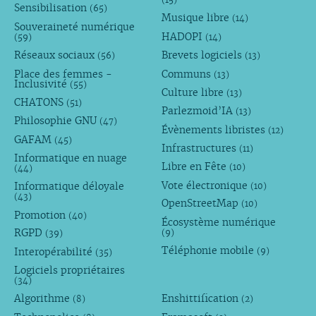
Sensibilisation
(65)
Musique libre
(14)
Souveraineté numérique
HADOPI
(59)
(14)
Réseaux sociaux
Brevets logiciels
(56)
(13)
Place des femmes -
Communs
(13)
Inclusivité
(55)
Culture libre
(13)
CHATONS
(51)
Parlezmoid’IA
(13)
Philosophie GNU
(47)
Évènements libristes
(12)
GAFAM
(45)
Infrastructures
(11)
Informatique en nuage
Libre en Fête
(10)
(44)
Vote électronique
Informatique déloyale
(10)
(43)
OpenStreetMap
(10)
Promotion
(40)
Écosystème numérique
RGPD
(9)
(39)
Téléphonie mobile
Interopérabilité
(9)
(35)
Logiciels propriétaires
(34)
Algorithme
Enshittification
(8)
(2)