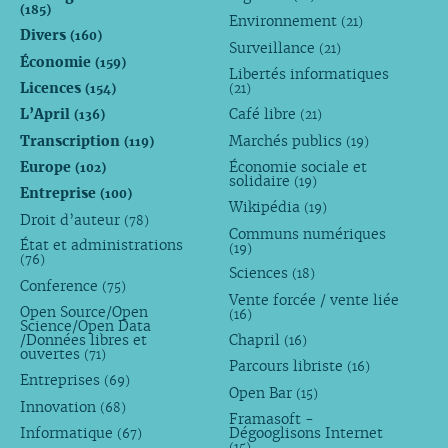
(185)
Environnement
(21)
Divers
(160)
Surveillance
(21)
Économie
(159)
Libertés informatiques
Licences
(154)
(21)
L’April
Café libre
(136)
(21)
Transcription
Marchés publics
(119)
(19)
Europe
Économie sociale et
(102)
solidaire
(19)
Entreprise
(100)
Wikipédia
(19)
Droit d’auteur
(78)
Communs numériques
État et administrations
(19)
(76)
Sciences
(18)
Conference
(75)
Vente forcée / vente liée
Open Source/Open
(16)
Science/Open Data
/Données libres et
Chapril
(16)
ouvertes
(71)
Parcours libriste
(16)
Entreprises
(69)
Open Bar
(15)
Innovation
(68)
Framasoft -
Informatique
Dégooglisons Internet
(67)
(15)