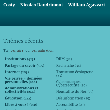
Costy
-
Nicolas Dandrimont
-
William Agasvari
Lire
Thèmes récents
Tri
par titre
ou
par utilisation
Institutions
DRM
(423)
(34)
Partage du savoir
Recherche
(355)
(34)
Internet
Transition écologique
(283)
(33)
Vie privée - données
personnelles
Cyberattaques -
(266)
Cybersécurité
(30)
Administrations et
collectivités
Neutralité du Net
(244)
(25)
Éducation
Désinformation
(222)
(25)
Libre à vous !
Accessibilité
(210)
(23)