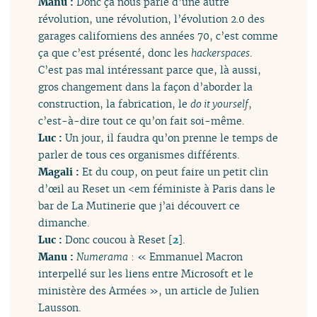
Manu :
Donc ça nous parle d’une autre
révolution, une révolution, l’évolution 2.0 des
garages californiens des années 70, c’est comme
ça que c’est présenté, donc les
hackerspaces
.
C’est pas mal intéressant parce que, là aussi,
gros changement dans la façon d’aborder la
construction, la fabrication, le
do it yourself
,
c’est-à-dire tout ce qu’on fait soi-même.
Luc :
Un jour, il faudra qu’on prenne le temps de
parler de tous ces organismes différents.
Magali :
Et du coup, on peut faire un petit clin
d’œil au Reset un <em
féministe à Paris dans le
bar de La Mutinerie que j’ai découvert ce
dimanche.
Luc :
Donc coucou à Reset
[
2
]
.
Manu :
Numerama
: « Emmanuel Macron
interpellé sur les liens entre Microsoft et le
ministère des Armées », un article de Julien
Lausson.