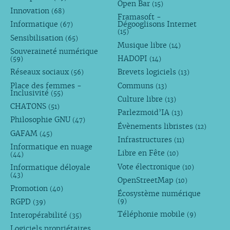
Open Bar
(15)
Innovation
(68)
Framasoft -
Informatique
Dégooglisons Internet
(67)
(15)
Sensibilisation
(65)
Musique libre
(14)
Souveraineté numérique
HADOPI
(59)
(14)
Réseaux sociaux
Brevets logiciels
(56)
(13)
Place des femmes -
Communs
(13)
Inclusivité
(55)
Culture libre
(13)
CHATONS
(51)
Parlezmoid’IA
(13)
Philosophie GNU
(47)
Évènements libristes
(12)
GAFAM
(45)
Infrastructures
(11)
Informatique en nuage
Libre en Fête
(10)
(44)
Vote électronique
Informatique déloyale
(10)
(43)
OpenStreetMap
(10)
Promotion
(40)
Écosystème numérique
RGPD
(9)
(39)
Téléphonie mobile
Interopérabilité
(9)
(35)
Logiciels propriétaires