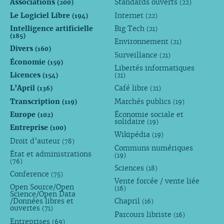
Associations
Standards ouverts
(200)
(22)
Le Logiciel Libre
Internet
(194)
(22)
Intelligence artificielle
Big Tech
(21)
(185)
Environnement
(21)
Divers
(160)
Surveillance
(21)
Économie
(159)
Libertés informatiques
Licences
(154)
(21)
L’April
Café libre
(136)
(21)
Transcription
Marchés publics
(119)
(19)
Europe
Économie sociale et
(102)
solidaire
(19)
Entreprise
(100)
Wikipédia
(19)
Droit d’auteur
(78)
Communs numériques
État et administrations
(19)
(76)
Sciences
(18)
Conference
(75)
Vente forcée / vente liée
Open Source/Open
(16)
Science/Open Data
/Données libres et
Chapril
(16)
ouvertes
(71)
Parcours libriste
(16)
Entreprises
(69)