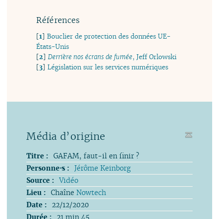
Références
[
1
]
Bouclier de protection des données UE-
États-Unis
[
2
]
Derrière nos écrans de fumée
, Jeff Orlowski
[
3
]
Législation sur les services numériques
Média d’origine
Titre :
GAFAM, faut-il en finir ?
Personne⋅s :
Jérôme Keinborg
Source :
Vidéo
Lieu :
Chaîne
Nowtech
Date :
22/12/2020
Durée :
21 min 45