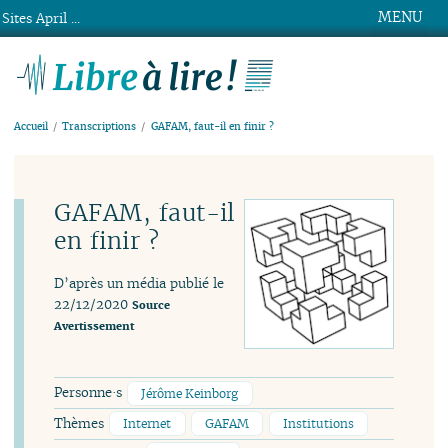
MENU
Sites April ...
Libre à lire !
Accueil
Transcriptions
GAFAM, faut-il en finir ?
GAFAM, faut-il
en finir ?
D’après un média publié le
22/12/2020
Source
Avertissement
Personne·s
Jérôme Keinborg
Thèmes
Internet
GAFAM
Institutions