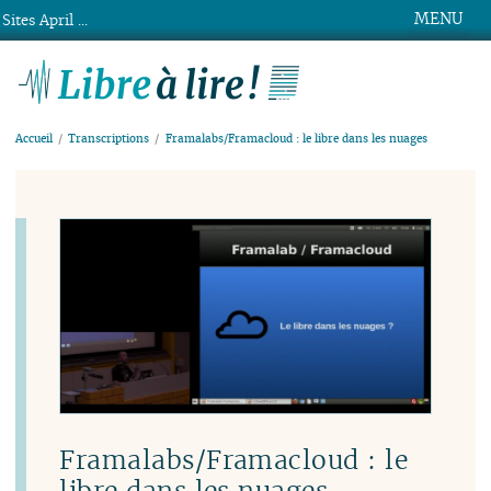
MENU
Sites April ...
Libre à lire !
Accueil
Transcriptions
Framalabs/Framacloud : le libre dans les nuages
Framalabs/Framacloud : le
libre dans les nuages