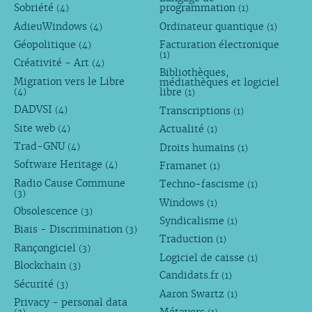
Sobriété
programmation
(4)
(1)
AdieuWindows
Ordinateur quantique
(4)
(1)
Géopolitique
Facturation électronique
(4)
(1)
Créativité - Art
(4)
Bibliothèques,
Migration vers le Libre
médiathèques et logiciel
libre
(4)
(1)
DADVSI
Transcriptions
(4)
(1)
Site web
Actualité
(4)
(1)
Trad-GNU
Droits humains
(4)
(1)
Software Heritage
Framanet
(4)
(1)
Radio Cause Commune
Techno-fascisme
(1)
(3)
Windows
(1)
Obsolescence
(3)
Syndicalisme
(1)
Biais - Discrimination
(3)
Traduction
(1)
Rançongiciel
(3)
Logiciel de caisse
(1)
Blockchain
(3)
Candidats.fr
(1)
Sécurité
(3)
Aaron Swartz
(1)
Privacy - personal data