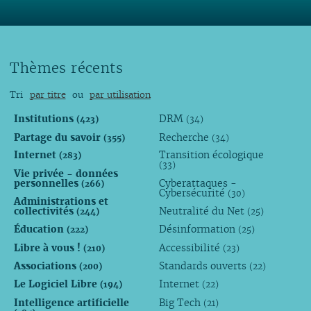
Thèmes récents
Tri
par titre
ou
par utilisation
Institutions
DRM
(423)
(34)
Partage du savoir
Recherche
(355)
(34)
Internet
Transition écologique
(283)
(33)
Vie privée - données
personnelles
Cyberattaques -
(266)
Cybersécurité
(30)
Administrations et
collectivités
Neutralité du Net
(244)
(25)
Éducation
Désinformation
(222)
(25)
Libre à vous !
Accessibilité
(210)
(23)
Associations
Standards ouverts
(200)
(22)
Le Logiciel Libre
Internet
(194)
(22)
Intelligence artificielle
Big Tech
(21)