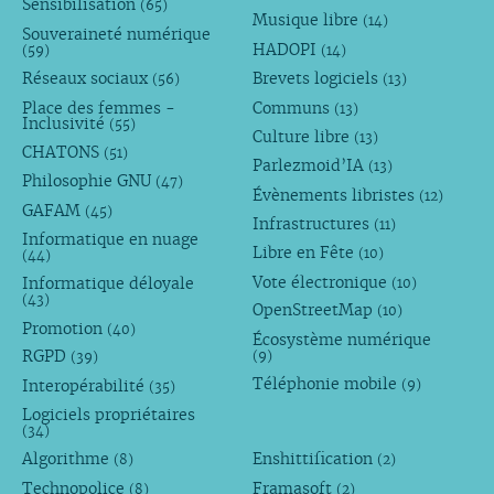
Sensibilisation
(65)
Musique libre
(14)
Souveraineté numérique
HADOPI
(59)
(14)
Réseaux sociaux
Brevets logiciels
(56)
(13)
Place des femmes -
Communs
(13)
Inclusivité
(55)
Culture libre
(13)
CHATONS
(51)
Parlezmoid’IA
(13)
Philosophie GNU
(47)
Évènements libristes
(12)
GAFAM
(45)
Infrastructures
(11)
Informatique en nuage
Libre en Fête
(10)
(44)
Vote électronique
Informatique déloyale
(10)
(43)
OpenStreetMap
(10)
Promotion
(40)
Écosystème numérique
RGPD
(9)
(39)
Téléphonie mobile
Interopérabilité
(9)
(35)
Logiciels propriétaires
(34)
Algorithme
Enshittification
(8)
(2)
Technopolice
Framasoft
(8)
(2)