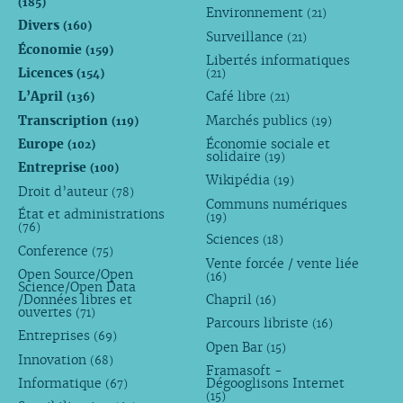
(185)
Environnement
(21)
Divers
(160)
Surveillance
(21)
Économie
(159)
Libertés informatiques
Licences
(154)
(21)
L’April
Café libre
(136)
(21)
Transcription
Marchés publics
(119)
(19)
Europe
Économie sociale et
(102)
solidaire
(19)
Entreprise
(100)
Wikipédia
(19)
Droit d’auteur
(78)
Communs numériques
État et administrations
(19)
(76)
Sciences
(18)
Conference
(75)
Vente forcée / vente liée
Open Source/Open
(16)
Science/Open Data
/Données libres et
Chapril
(16)
ouvertes
(71)
Parcours libriste
(16)
Entreprises
(69)
Open Bar
(15)
Innovation
(68)
Framasoft -
Informatique
Dégooglisons Internet
(67)
(15)