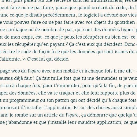
 n’est plus pareil. Au 21e siècle ce sont les informaticiens, les d
peut faire ou ne pas faire, parce que quand on écrit du code, du l
mme ce que je disais précédemment, le logiciel a dévoré nos vies,
 vous pouvez faire ou ne pas faire avec vos objets du quotidien :
e cardiaque ou de nombre de pas, qui sont des données hyper-p
t de mon corps, est-ce que je peux les récupérer ou bien est-c
eux les récupérer qu’en payant ? Ça c’est eux qui décident. Donc c
s écrire le code de façon à ce que les données qui sont issues du 
lifornie. » C’est lui qui décide.
a page web du
Figaro
avec mon mobile et à chaque fois il me dit :
’aurais déjà fait ! Ça fait mille fois que tu me demandes si je veux
estion à chaque fois, pour t’emmerder, pour qu’à la fin, de guerre 
per des données, elle va te traquer et elle leur rapporte plus de
t un programmeur ou son patron qui ont décidé qu’à chaque fois q
posait d’installer l’application. Et sur des choses aussi simple
uand je tombe sur un article du
Figaro
, ça démontre que quelqu’u
ue j’abandonne et que j’installe leur maudite application, ce que 