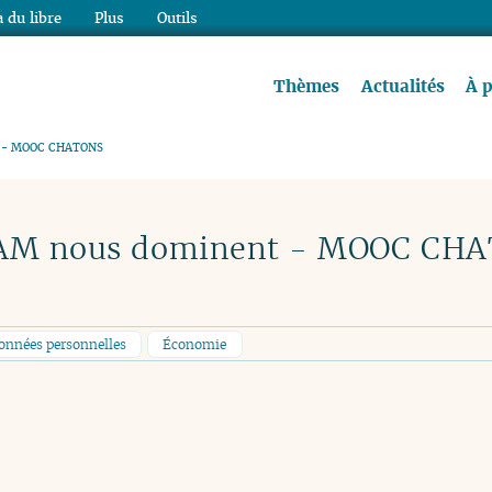
 du libre
Plus
Outils
re à lire !
Thèmes
Actualités
À 
nt - MOOC CHATONS
FAM nous dominent - MOOC CH
données personnelles
Économie