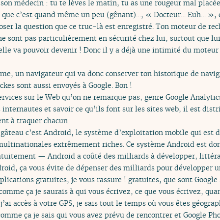
 son médecin : tu te lèves le matin, tu as une rougeur mal placée,
e que c’est quand même un peu (gênant)…, « Docteur… Euh… », eh
ser la question que ce truc-là est enregistré. Ton moteur de rec
 sont pas particulièrement en sécurité chez lui, surtout que lui
elle va pouvoir devenir ! Donc il y a déjà une intimité du moteu
rome, un navigateur qui va donc conserver ton historique de navi
ckes sont aussi envoyés à Google. Bon !
 services sur le Web qu’on ne remarque pas, genre Google Analytic
 internautes et savoir ce qu’ils font sur les sites web, il est dist
ent à traquer chacun.
le gâteau c’est Android, le système d’exploitation mobile qui es
multinationales extrêmement riches. Ce système Android est don
atuitement — Android a coûté des milliards à développer, littér
roid, ça vous évite de dépenser des milliards pour développer 
pplications gratuites, je vous rassure ! gratuites, que sont Googl
comme ça je saurais à qui vous écrivez, ce que vous écrivez, qua
’ai accès à votre GPS, je sais tout le temps où vous êtes géogra
mme ça je sais qui vous avez prévu de rencontrer et Google Pho