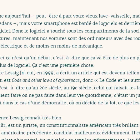
ne aujourd’hui – peut-être à part votre vieux lave-vaisselle, 
 dedans –, mais votre smartphone est bardé de logiciels et derri
iciel. Donc le logiciel a touché tous les compartiments de la soci
res, maintenant nos voitures sont des ordinateurs avec des roue
d’électrique et de moins en moins de mécanique.
et ça n’est qu’un début, c’est-à-dire que ça va être de plus en pl
lus de logiciel. Ça c’est une première chose.
ce Lessig
[
1
]
qui, en 1999, a écrit un article qui est devenu telle
ui est
Code and other laws of cyberspace
, donc « Le Code et les autr
’est-à-dire qu’au 20e siècle, au 19e siècle, celui qui faisait les l
ient faire ou ne pas faire dans leur vie quotidienne, c’était un j
dans le cas d’une démocratie, où on décide de la loi, ce que les 
nce Lessig connaît très bien.
sûr, est un juriste, un constitutionnaliste américain très brillant 
 américaine précédente, candidat malheureux évidemment. Il conn