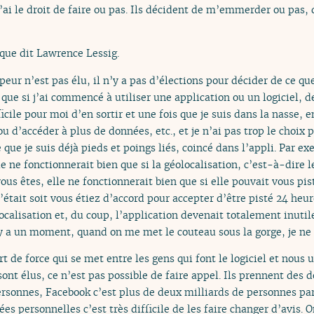
’ai le droit de faire ou pas. Ils décident de m’emmerder ou pas,
a que dit Lawrence Lessig.
eur n’est pas élu, il n’y a pas d’élections pour décider de ce que 
que si j’ai commencé à utiliser une application ou un logiciel, d
icile pour moi d’en sortir et une fois que je suis dans la nasse, en
 d’accéder à plus de données, etc., et je n’ai pas trop le choix p
e que je suis déjà pieds et poings liés, coincé dans l’appli. Par e
e ne fonctionnerait bien que si la géolocalisation, c’est-à-dire l
us êtes, elle ne fonctionnerait bien que si elle pouvait vous p
’était soit vous étiez d’accord pour accepter d’être pisté 24 heures
alisation et, du coup, l’application devenait totalement inutile
 a un moment, quand on me met le couteau sous la gorge, je ne t
t de force qui se met entre les gens qui font le logiciel et nous u
 sont élus, ce n’est pas possible de faire appel. Ils prennent des
ersonnes, Facebook c’est plus de deux milliards de personnes par
s personnelles c’est très difficile de les faire changer d’avis. O