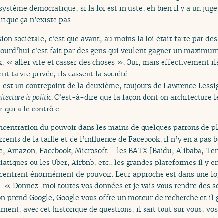
ystème démocratique, si la loi est injuste, eh bien il y a un juge,
rique ça n’existe pas.
on sociétale, c’est que avant, au moins la loi était faite par d
jourd’hui c’est fait par des gens qui veulent gagner un maximu
k, « aller vite et casser des choses ». Oui, mais effectivement ils
ent ta vie privée, ils cassent la société.
ui est un contrepoint de la deuxième, toujours de Lawrence Lessi
itecture is politic
. C’est-à-dire que la façon dont on architecture 
r qui a le contrôle.
ncentration du pouvoir dans les mains de quelques patrons de pl
currents de la taille et de l’influence de Facebook, il n’y en a p
, Amazon, Facebook, Microsoft – les BATX [Baidu, Alibaba, Ten
iatiques ou les Uber, Airbnb, etc., les grandes plateformes il y e
ncentrent énormément de pouvoir. Leur approche est dans une lo
: « Donnez-moi toutes vos données et je vais vous rendre des s
i on prend Google, Google vous offre un moteur de recherche et il 
ment, avec cet historique de questions, il sait tout sur vous, v