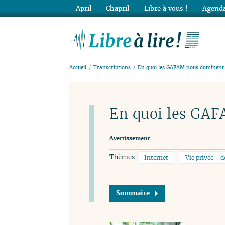
April
Chapril
Libre à vous !
Agenda
Lib
Accueil
Transcriptions
En quoi les GAFAM nous domine
En quoi les GA
Avertissement
Thèmes
Internet
Vie privée - 
Sommaire