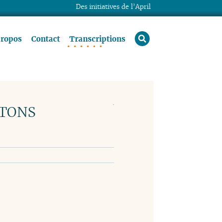
Des initiatives de l’April
rechercher
propos
Contact
Transcriptions
ATONS