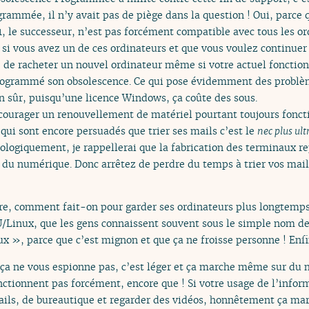
rammée, il n’y avait pas de piège dans la question ! Oui, parce
, le successeur, n’est pas forcément compatible avec tous les o
si vous avez un de ces ordinateurs et que vous voulez continuer 
 de racheter un nouvel ordinateur même si votre actuel fonctionn
programmé son obsolescence. Ce qui pose évidemment des problè
 sûr, puisqu’une licence Windows, ça coûte des sous.
courager un renouvellement de matériel pourtant toujours fonct
 qui sont encore persuadés que trier ses mails c’est le
nec plus ult
ologiquement, je rappellerai que la fabrication des terminaux 
e du numérique. Donc arrêtez de perdre du temps à trier vos mail
re, comment fait-on pour garder ses ordinateurs plus longtemps 
/Linux, que les gens connaissent souvent sous le simple nom de
 », parce que c’est mignon et que ça ne froisse personne ! Enfin
, ça ne vous espionne pas, c’est léger et ça marche même sur du m
fonctionnent pas forcément, encore que ! Si votre usage de l’info
ails, de bureautique et regarder des vidéos, honnêtement ça ma