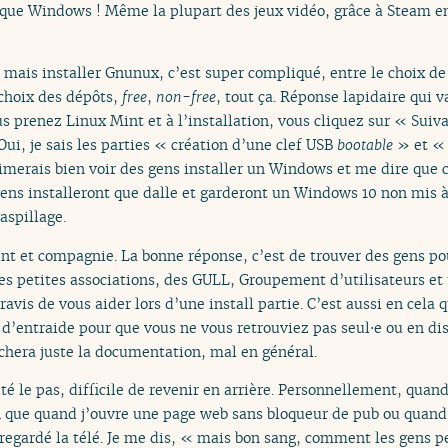
ue Windows ! Même la plupart des jeux vidéo, grâce à Steam en
, mais installer Gnunux, c’est super compliqué, entre le choix de 
choix des dépôts,
free
,
non-free
, tout ça. Réponse lapidaire qui v
s prenez Linux Mint et à l’installation, vous cliquez sur « Suiva
ui, je sais les parties « création d’une clef USB
bootable
» et « 
imerais bien voir des gens installer un Windows et me dire que c
s gens installeront que dalle et garderont un Windows 10 non mis à
aspillage.
t et compagnie. La bonne réponse, c’est de trouver des gens pou
es petites associations, des GULL, Groupement d’utilisateurs et u
 ravis de vous aider lors d’une install partie. C’est aussi en cel
d’entraide pour que vous ne vous retrouviez pas seul⋅e ou en di
achera juste la documentation, mal en général.
é le pas, difficile de revenir en arrière. Personnellement, quand
 que quand j’ouvre une page web sans bloqueur de pub ou quand 
 regardé la télé. Je me dis, « mais bon sang, comment les gens p