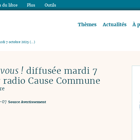
 du libre
Plus
Outils
re à lire !
Thèmes
Actualités
À 
ardi 7 octobre 2025 (…)
 vous !
diffusée mardi 7
r radio Cause Commune
re
0-07
Source
Avertissement