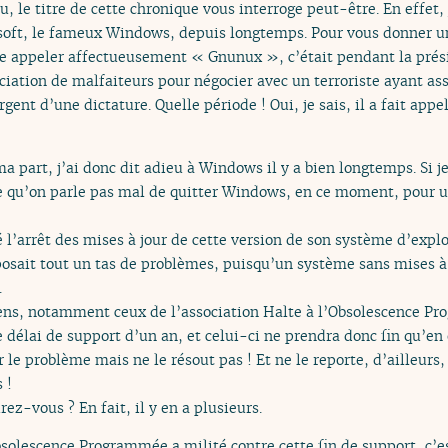
, le titre de cette chronique vous interroge peut-être. En effet, 
soft, le fameux Windows, depuis longtemps. Pour vous donner un
e appeler affectueusement « Gnunux », c’était pendant la prési
iation de malfaiteurs pour négocier avec un terroriste ayant as
gent d’une dictature. Quelle période ! Oui, je sais, il a fait app
a part, j’ai donc dit adieu à Windows il y a bien longtemps. Si j
 qu’on parle pas mal de quitter Windows, en ce moment, pour un
 l’arrêt des mises à jour de cette version de son système d’exploi
osait tout un tas de problèmes, puisqu’un système sans mises à 
.
gens, notamment ceux de l’association Halte à l’Obsolescence Pr
élai de support d’un an, et celui-ci ne prendra donc fin qu’en 
le problème mais ne le résout pas ! Et ne le reporte, d’ailleurs,
 !
ez-vous ? En fait, il y en a plusieurs.
Obsolescence Programmée a milité contre cette fin de support, c’