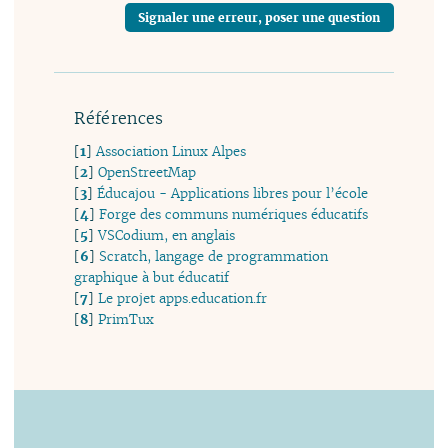
Signaler une erreur, poser une question
Références
[
1
]
Association Linux Alpes
[
2
]
OpenStreetMap
[
3
]
Éducajou - Applications libres pour l’école
[
4
]
Forge des communs numériques éducatifs
[
5
]
VSCodium, en anglais
[
6
]
Scratch, langage de programmation
graphique à but éducatif
[
7
]
Le projet apps.education.fr
[
8
]
PrimTux