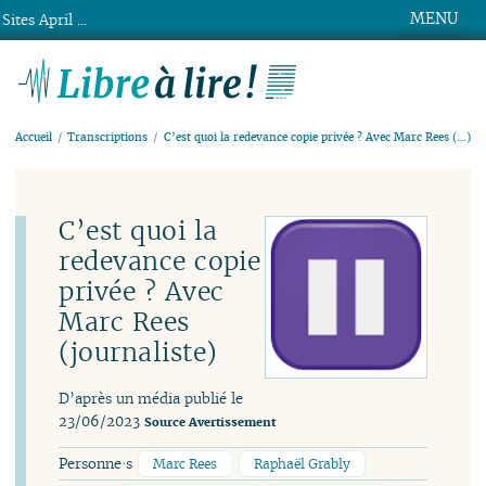
MENU
Sites April ...
Libre à lire !
Accueil
Transcriptions
C’est quoi la redevance copie privée ? Avec Marc Rees (…)
C’est quoi la
redevance copie
privée ? Avec
Marc Rees
(journaliste)
D’après un média publié le
23/06/2023
Source
Avertissement
Personne·s
Marc Rees
Raphaël Grably