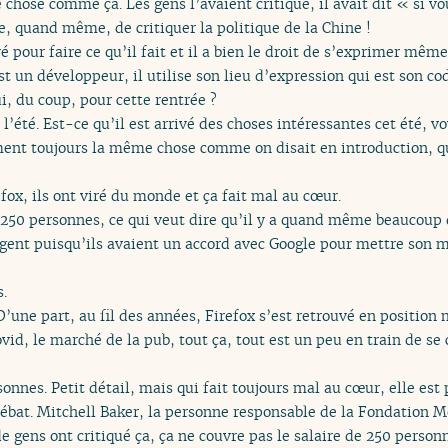
chose comme ça. Les gens l’avaient critiqué, il avait dit « si vo
e, quand même, de critiquer la politique de la Chine !
é pour faire ce qu’il fait et il a bien le droit de s’exprimer même
st un développeur, il utilise son lieu d’expression qui est son c
i, du coup, pour cette rentrée ?
 l’été. Est-ce qu’il est arrivé des choses intéressantes cet été, v
ement toujours la même chose comme on disait en introduction, q
efox, ils ont viré du monde et ça fait mal au cœur.
, 250 personnes, ce qui veut dire qu’il y a quand même beaucoup
rgent puisqu’ils avaient un accord avec Google pour mettre son m
.
D’une part, au fil des années, Firefox s’est retrouvé en position 
vid, le marché de la pub, tout ça, tout est un peu en train de se 
nnes. Petit détail, mais qui fait toujours mal au cœur, elle es
 débat. Mitchell Baker, la personne responsable de la Fondation M
e gens ont critiqué ça, ça ne couvre pas le salaire de 250 perso