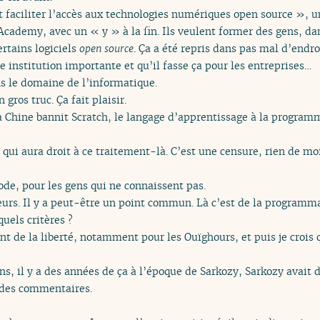
t faciliter l’accès aux technologies numériques open source », un 
Academy, avec un « y » à la fin. Ils veulent former des gens, dan
ertains logiciels
open source
. Ça a été repris dans pas mal d’endro
ne institution importante et qu’il fasse ça pour les entreprises…
ns le domaine de l’informatique.
 gros truc. Ça fait plaisir.
a Chine bannit Scratch, le langage d’apprentissage à la programm
 qui aura droit à ce traitement-là. C’est une censure, rien de mo
ode, pour les gens qui ne connaissent pas.
eurs. Il y a peut-être un point commun. Là c’est de la programma
quels critères ?
nt de la liberté, notamment pour les Ouïghours, et puis je crois
s, il y a des années de ça à l’époque de Sarkozy, Sarkozy avait di
é des commentaires.