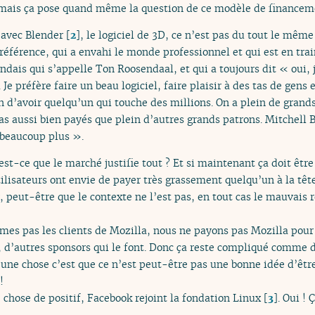
, mais ça pose quand même la question de ce modèle de financem
e avec Blender
[
2
]
, le logiciel de 3D, ce n’est pas du tout le mê
éférence, qui a envahi le monde professionnel et qui est en train
ndais qui s’appelle Ton Roosendaal, et qui a toujours dit « oui,
Je préfère faire un beau logiciel, faire plaisir à des tas de gens
 d’avoir quelqu’un qui touche des millions. On a plein de gran
as aussi bien payés que plein d’autres grands patrons. Mitchell 
 beaucoup plus ».
est-ce que le marché justifie tout ? Et si maintenant ça doit êt
tilisateurs ont envie de payer très grassement quelqu’un à la tête
 peut-être que le contexte ne l’est pas, en tout cas le mauvais ré
mes pas les clients de Mozilla, nous ne payons pas Mozilla pour
s, d’autres sponsors qui le font. Donc ça reste compliqué comme 
e une chose c’est que ce n’est peut-être pas une bonne idée d’ê
!
chose de positif, Facebook rejoint la fondation Linux
[
3
]
. Oui ! 