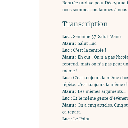
Rentrée tardive pour Décryptualit
nous sommes condamnés à nous ré
Transcription
Luc :
Semaine 37. Salut Manu.
Manu :
Salut Luc.
Luc :
C’est la rentrée !
Manu :
Eh oui ! On n’a pas Nicol
reprend, mais on n’a pas peur un 
même !
Luc :
C’est toujours la même cho
répète, c’est toujours la même c
Manu :
Les mêmes arguments…
Luc :
Et le même genre d’évèneme
Manu :
On a cinq articles. Cinq s
ça repart.
Luc :
Le Point