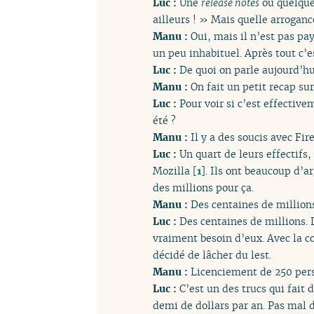
Luc :
Une
release notes
ou quelque 
ailleurs ! » Mais quelle arroganc
Manu :
Oui, mais il n’est pas pay
un peu inhabituel. Après tout c’e
Luc :
De quoi on parle aujourd’hu
Manu :
On fait un petit recap sur
Luc :
Pour voir si c’est effectiv
été ?
Manu :
Il y a des soucis avec Fir
Luc :
Un quart de leurs effectifs
Mozilla
[
1
]
. Ils ont beaucoup d’a
des millions pour ça.
Manu :
Des centaines de millions
Luc :
Des centaines de millions. 
vraiment besoin d’eux. Avec la co
décidé de lâcher du lest.
Manu :
Licenciement de 250 perso
Luc :
C’est un des trucs qui fait
demi de dollars par an. Pas mal d