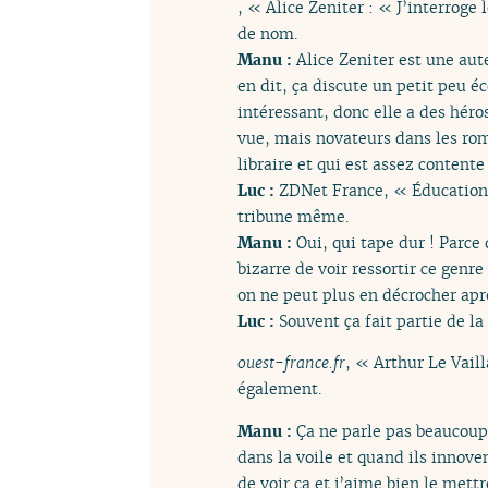
, « Alice Zeniter : « J’interroge
de nom.
Manu :
Alice Zeniter est une aut
en dit, ça discute un petit peu é
intéressant, donc elle a des héro
vue, mais novateurs dans les roma
libraire et qui est assez contente
Luc :
ZDNet France, « Éducation 
tribune même.
Manu :
Oui, qui tape dur ! Parce
bizarre de voir ressortir ce genr
on ne peut plus en décrocher aprè
Luc :
Souvent ça fait partie de la
ouest-france.fr
, « Arthur Le Vail
également.
Manu :
Ça ne parle pas beaucoup 
dans la voile et quand ils innoven
de voir ça et j’aime bien le mettr