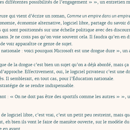
 les différentes possibilités de l’engagement » », un entretien m
eure qui vient d’écrire un roman,
Comme un empire dans un empir
conomie, économie alternative, logiciel libre, partage du savoir 
s qui sont positionnés sur une échelle politique avec des discour
ns. Je ne crois pas qu’on voie souvent cela. Il faudra qu’en en d
 de voir apparaître ce genre de sujet.
nationale : voici pourquoi Microsoft est une drogue dure », un 
 que de la drogue c’est bien un sujet qu’on a déjà abordé, mais 
e d’approche. Effectivement, oui, le logiciel privateur c’est une 
s. Il semblerait, en tout cas, pour l’Éducation nationale.
 stratégie de se rendre indispensable.
lant : « On ne doit pas être des sportifs comme les autres » », 
de logiciel libre, c’est vrai, c’est un petit peu restreint, mais
t, eh bien ils vont le faire de manière ouverte, sur le modèle du l
e en avant.