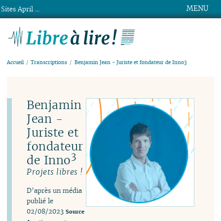
MENU
Sites April ...
Libre à lire !
Accueil
Transcriptions
Benjamin Jean - Juriste et fondateur de Inno3
Benjamin
Jean -
Juriste et
fondateur
3
de Inno
Projets libres !
D’après un média
publié le
02/08/2023
Source