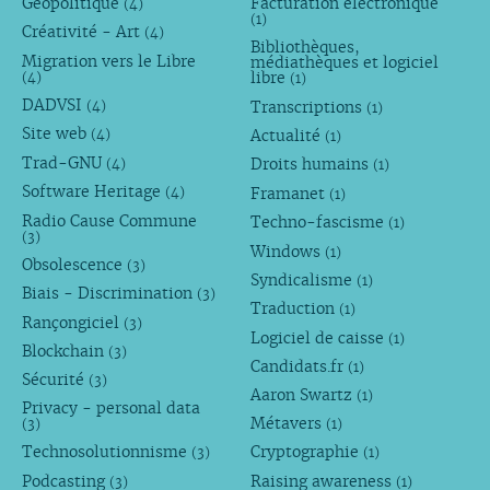
Géopolitique
Facturation électronique
(4)
(1)
Créativité - Art
(4)
Bibliothèques,
Migration vers le Libre
médiathèques et logiciel
libre
(4)
(1)
DADVSI
Transcriptions
(4)
(1)
Site web
Actualité
(4)
(1)
Trad-GNU
Droits humains
(4)
(1)
Software Heritage
Framanet
(4)
(1)
Radio Cause Commune
Techno-fascisme
(1)
(3)
Windows
(1)
Obsolescence
(3)
Syndicalisme
(1)
Biais - Discrimination
(3)
Traduction
(1)
Rançongiciel
(3)
Logiciel de caisse
(1)
Blockchain
(3)
Candidats.fr
(1)
Sécurité
(3)
Aaron Swartz
(1)
Privacy - personal data
Métavers
(3)
(1)
Technosolutionnisme
Cryptographie
(3)
(1)
Podcasting
Raising awareness
(3)
(1)