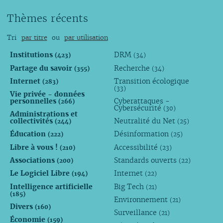
Thèmes récents
Tri
par titre
ou
par utilisation
Institutions
DRM
(423)
(34)
Partage du savoir
Recherche
(355)
(34)
Internet
Transition écologique
(283)
(33)
Vie privée - données
personnelles
Cyberattaques -
(266)
Cybersécurité
(30)
Administrations et
collectivités
Neutralité du Net
(244)
(25)
Éducation
Désinformation
(222)
(25)
Libre à vous !
Accessibilité
(210)
(23)
Associations
Standards ouverts
(200)
(22)
Le Logiciel Libre
Internet
(194)
(22)
Intelligence artificielle
Big Tech
(21)
(185)
Environnement
(21)
Divers
(160)
Surveillance
(21)
Économie
(159)