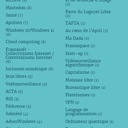
Archive
et de retouche d’image
(8)
(2)
Mastodon
(8)
Pacte du Logiciel Libre
Santé
(7)
(2)
Aprilien
TAFTA
(7)
(2)
Windows 10/Windows 11
Au cœur de l’April
(2)
(6)
Ma Dada
(2)
Cloud computing
(6)
Framaspace
(1)
Framasoft -
Collectivisons Internet /
Start-up
(1)
Convivialisons Internet
Vidéosurveillance
(6)
algorithmique
(1)
Inclusion numérique
(6)
Capitalisme
(1)
Jeux libres
(5)
Monnaie libre
(1)
Vidéosurveillance
(5)
Bureautique libre
(1)
ACTA
(5)
Plateformes
(1)
RGI
(5)
VPN
(1)
Fédiverse
(5)
Langage de
Sobriété
programmation
(4)
(1)
AdieuWindows
Ordinateur quantique
(4)
(1)