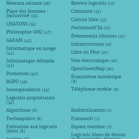
Réseaux sociaux
Brevets logiciels
(56)
(13)
Place des femmes -
Communs
(13)
Inclusivité
(55)
Culture libre
(13)
CHATONS
(51)
Parlezmoid’IA
(13)
Philosophie GNU
(47)
Évènements libristes
(12)
GAFAM
(45)
Infrastructures
(11)
Informatique en nuage
Libre en Fête
(10)
(44)
Vote électronique
Informatique déloyale
(10)
(43)
OpenStreetMap
(10)
Promotion
(40)
Écosystème numérique
RGPD
(9)
(39)
Téléphonie mobile
Interopérabilité
(9)
(35)
Logiciels propriétaires
(34)
Algorithme
Enshittification
(8)
(2)
Technopolice
Framasoft
(8)
(2)
Formation aux logiciels
Espace membre
(2)
libres
(8)
Logiciels libres de dessin