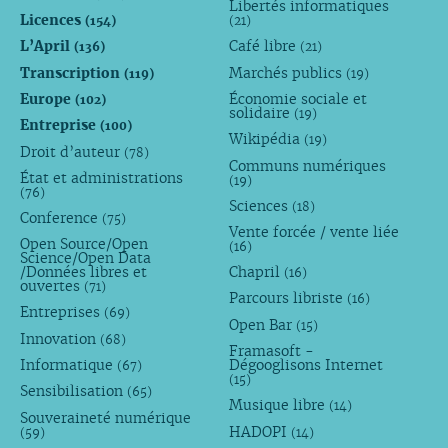
Libertés informatiques
Licences
(154)
(21)
L’April
Café libre
(136)
(21)
Transcription
Marchés publics
(119)
(19)
Europe
Économie sociale et
(102)
solidaire
(19)
Entreprise
(100)
Wikipédia
(19)
Droit d’auteur
(78)
Communs numériques
État et administrations
(19)
(76)
Sciences
(18)
Conference
(75)
Vente forcée / vente liée
Open Source/Open
(16)
Science/Open Data
/Données libres et
Chapril
(16)
ouvertes
(71)
Parcours libriste
(16)
Entreprises
(69)
Open Bar
(15)
Innovation
(68)
Framasoft -
Informatique
Dégooglisons Internet
(67)
(15)
Sensibilisation
(65)
Musique libre
(14)
Souveraineté numérique
HADOPI
(59)
(14)