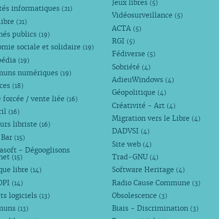
Jeux libres
(5)
tés informatiques
(21)
Vidéosurveillance
(5)
libre
(21)
ACTA
(5)
hés publics
(19)
RGI
(5)
mie sociale et solidaire
(19)
Fédiverse
(5)
pédia
(19)
Sobriété
(4)
uns numériques
(19)
AdieuWindows
(4)
nces
(18)
Géopolitique
(4)
 forcée / vente liée
(16)
Créativité - Art
(4)
ril
(16)
Migration vers le Libre
(4)
urs libriste
(16)
DADVSI
(4)
 Bar
(15)
Site web
(4)
asoft - Dégooglisons
rnet
Trad-GNU
(15)
(4)
que libre
Software Heritage
(14)
(4)
OPI
Radio Cause Commune
(14)
(3)
ts logiciels
Obsolescence
(13)
(3)
muns
Biais - Discrimination
(13)
(3)