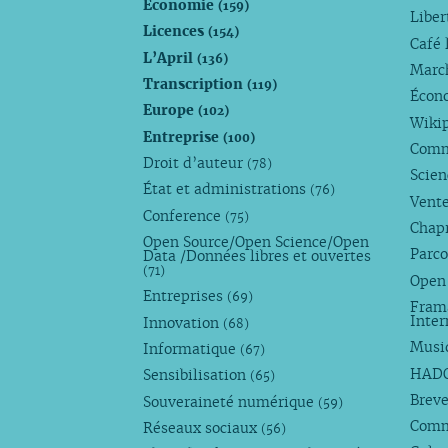
Économie
(159)
Liber
Licences
(154)
Café 
L’April
(136)
Marc
Transcription
(119)
Écono
Europe
(102)
Wiki
Entreprise
(100)
Comm
Droit d’auteur
(78)
Scie
État et administrations
(76)
Vente
Conference
(75)
Chap
Open Source/Open Science/Open
Parco
Data /Données libres et ouvertes
(71)
Open
Entreprises
(69)
Fram
Inte
Innovation
(68)
Musi
Informatique
(67)
HAD
Sensibilisation
(65)
Breve
Souveraineté numérique
(59)
Com
Réseaux sociaux
(56)