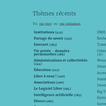
Thèmes récents
Tri
par titre
ou
par utilisation
Institutions
DR
(423)
Partage du savoir
Rech
(355)
Internet
Trans
(283)
Vie privée - données
Cyber
personnelles
(266)
(30)
Administrations et collectivités
Neutr
(244)
Dési
Éducation
(222)
Acces
Libre à vous !
(210)
Stan
Associations
(200)
Inte
Le Logiciel Libre
(194)
Big 
Intelligence artificielle
(185)
Envi
Divers
(160)
Surve