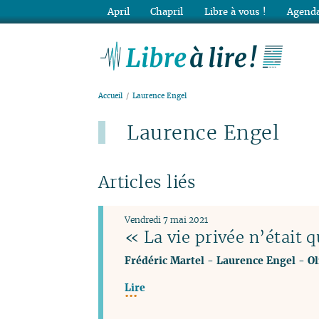
April
Chapril
Libre à vous !
Agenda
Lib
Accueil
Laurence Engel
Laurence Engel
Articles liés
Vendredi 7 mai 2021
« La vie privée n’était q
Frédéric Martel
-
Laurence Engel
-
Ol
Lire