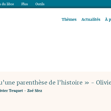
 du libre
Plus
Outils
re à lire !
Thèmes
Actualités
À 
u’une parenthèse de l’histoire » - Olivie
ivier Tesquet
-
Zoé Sfez