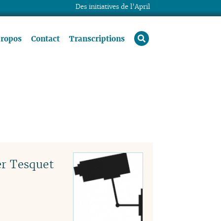
Des initiatives de l’April
rechercher
propos
Contact
Transcriptions
r Tesquet‎‎