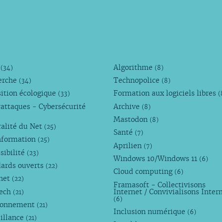
M
Algorithme
(34)
(8)
erche
Technopolice
(34)
(8)
ition écologique
Formation aux logiciels libres
(33)
(
attaques - Cybersécurité
Archive
(8)
Mastodon
(8)
alité du Net
(25)
Santé
(7)
nformation
(25)
Aprilien
(7)
sibilité
(23)
Windows 10/Windows 11
(6)
dards ouverts
(22)
Cloud computing
(6)
rnet
(22)
Framasoft - Collectivisons
Tech
Internet / Convivialisons Inter
(21)
(6)
ronnement
(21)
Inclusion numérique
(6)
illance
(21)