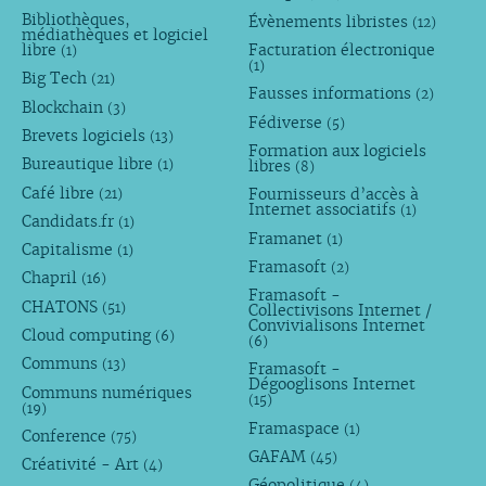
Bibliothèques,
Évènements libristes
(12)
médiathèques et logiciel
libre
Facturation électronique
(1)
(1)
Big Tech
(21)
Fausses informations
(2)
Blockchain
(3)
Fédiverse
(5)
Brevets logiciels
(13)
Formation aux logiciels
Bureautique libre
libres
(1)
(8)
Café libre
Fournisseurs d’accès à
(21)
Internet associatifs
(1)
Candidats.fr
(1)
Framanet
(1)
Capitalisme
(1)
Framasoft
(2)
Chapril
(16)
Framasoft -
CHATONS
(51)
Collectivisons Internet /
Convivialisons Internet
Cloud computing
(6)
(6)
Communs
(13)
Framasoft -
Dégooglisons Internet
Communs numériques
(15)
(19)
Framaspace
(1)
Conference
(75)
GAFAM
(45)
Créativité - Art
(4)
Géopolitique
(4)