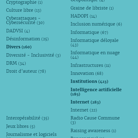
Cryptographie
(1)
Graine de libriste
(1)
Culture libre
(13)
HADOPI
(14)
Cyberattaques -
Cybersécurité
(30)
Inclusion numérique
(6)
DADVSI
(4)
Informatique
(67)
Désinformation
(25)
Informatique déloyale
(43)
Divers
(160)
Informatique en nuage
Diversité - Inclusivité
(3)
(44)
DRM
(34)
Infrastructures
(11)
Droit d’auteur
(78)
Innovation
(68)
Institutions
(423)
Intelligence artificielle
(185)
Internet
(283)
Internet
(22)
Interopérabilité
Radio Cause Commune
(35)
(3)
Jeux libres
(5)
Raising awareness
(1)
Journalisme et logiciels