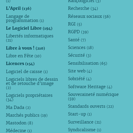
Rançongiciel
(1)
(3)
L’April
Recherche
(136)
(34)
Langage de
Réseaux sociaux
(56)
programmation
(1)
RGI
(5)
Le Logiciel Libre
(194)
RGPD
(39)
Libertés informatiques
Santé
(7)
(21)
Sciences
Libre à vous !
(18)
(210)
Sécurité
Libre en Fête
(3)
(10)
Sensibilisation
Licences
(65)
(154)
Site web
Logiciel de caisse
(4)
(1)
Sobriété
Logiciels libres de dessin
(4)
et de retouche d’image
Software Heritage
(4)
(2)
Souveraineté numérique
Logiciels propriétaires
(59)
(34)
Standards ouverts
(22)
Ma Dada
(2)
Start-up
(1)
Marchés publics
(19)
Surveillance
(21)
Mastodon
(8)
Syndicalisme
(1)
Médecine
(1)