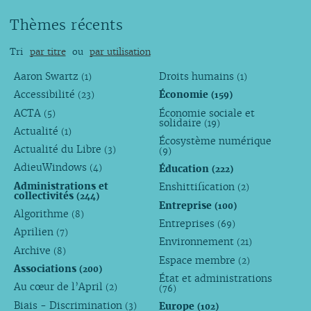
Thèmes récents
Tri
par titre
ou
par utilisation
Aaron Swartz
Droits humains
(1)
(1)
Accessibilité
Économie
(23)
(159)
ACTA
Économie sociale et
(5)
solidaire
(19)
Actualité
(1)
Écosystème numérique
Actualité du Libre
(3)
(9)
AdieuWindows
Éducation
(4)
(222)
Administrations et
Enshittification
(2)
collectivités
(244)
Entreprise
(100)
Algorithme
(8)
Entreprises
(69)
Aprilien
(7)
Environnement
(21)
Archive
(8)
Espace membre
(2)
Associations
(200)
État et administrations
Au cœur de l’April
(2)
(76)
Biais - Discrimination
Europe
(3)
(102)