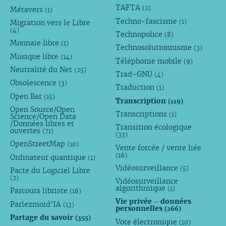
TAFTA
(2)
Métavers
(1)
Techno-fascisme
(1)
Migration vers le Libre
(4)
Technopolice
(8)
Monnaie libre
(1)
Technosolutionnisme
(3)
Musique libre
(14)
Téléphonie mobile
(9)
Neutralité du Net
(25)
Trad-GNU
(4)
Obsolescence
(3)
Traduction
(1)
Open Bar
(15)
Transcription
(119)
Open Source/Open
Transcriptions
(1)
Science/Open Data
/Données libres et
Transition écologique
ouvertes
(71)
(33)
OpenStreetMap
(10)
Vente forcée / vente liée
(16)
Ordinateur quantique
(1)
Vidéosurveillance
(5)
Pacte du Logiciel Libre
(2)
Vidéosurveillance
algorithmique
(1)
Parcours libriste
(16)
Vie privée - données
Parlezmoid’IA
(13)
personnelles
(266)
Partage du savoir
(355)
Vote électronique
(10)