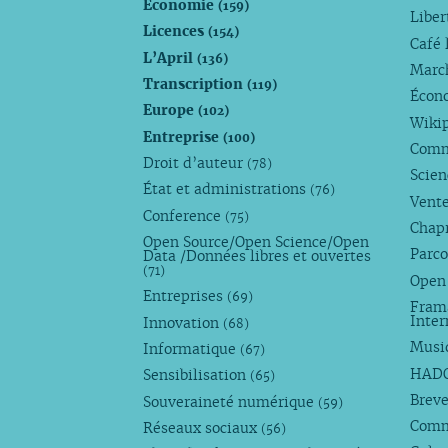
Économie
(159)
Liber
Licences
(154)
Café 
L’April
(136)
Marc
Transcription
(119)
Écono
Europe
(102)
Wiki
Entreprise
(100)
Comm
Droit d’auteur
(78)
Scie
État et administrations
(76)
Vente
Conference
(75)
Chap
Open Source/Open Science/Open
Parco
Data /Données libres et ouvertes
(71)
Open
Entreprises
(69)
Fram
Inte
Innovation
(68)
Musi
Informatique
(67)
HAD
Sensibilisation
(65)
Breve
Souveraineté numérique
(59)
Com
Réseaux sociaux
(56)