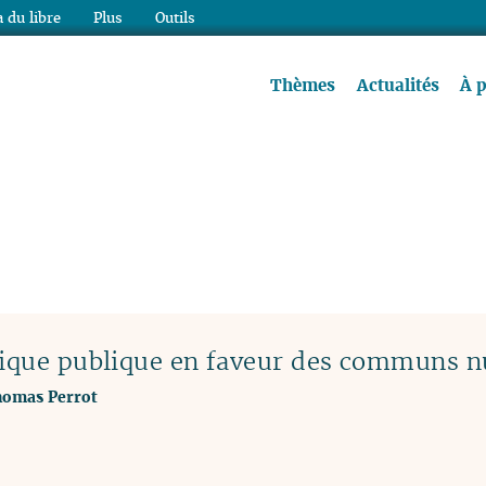
 du libre
Plus
Outils
re à lire !
Thèmes
Actualités
À 
itique publique en faveur des communs 
omas Perrot