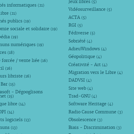
Jeux libres
(5)
tés informatiques
(21)
Vidéosurveillance
(5)
libre
(21)
ACTA
(5)
hés publics
(19)
RGI
(5)
mie sociale et solidaire
(19)
Fédiverse
(5)
pédia
(19)
Sobriété
(4)
uns numériques
(19)
AdieuWindows
(4)
nces
(18)
Géopolitique
(4)
 forcée / vente liée
(16)
Créativité - Art
(4)
ril
(16)
Migration vers le Libre
(4)
urs libriste
(16)
DADVSI
(4)
 Bar
(15)
Site web
(4)
asoft - Dégooglisons
rnet
Trad-GNU
(15)
(4)
que libre
Software Heritage
(14)
(4)
OPI
Radio Cause Commune
(14)
(3)
ts logiciels
Obsolescence
(13)
(3)
muns
Biais - Discrimination
(13)
(3)