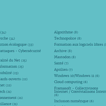
M
Algorithme
(34)
(8)
erche
Technopolice
(34)
(8)
ition écologique
Formation aux logiciels libres
(33)
(
attaques - Cybersécurité
Archive
(8)
Mastodon
(8)
alité du Net
(25)
Santé
(7)
nformation
(25)
Aprilien
(7)
sibilité
(23)
Windows 10/Windows 11
(6)
dards ouverts
(22)
Cloud computing
(6)
rnet
(22)
Framasoft - Collectivisons
Tech
Internet / Convivialisons Inter
(21)
(6)
ronnement
(21)
Inclusion numérique
(6)
illance
(21)