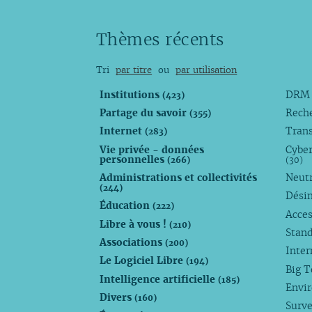
Thèmes récents
Tri
par titre
ou
par utilisation
Institutions
DR
(423)
Partage du savoir
Rech
(355)
Internet
Trans
(283)
Vie privée - données
Cyber
personnelles
(266)
(30)
Administrations et collectivités
Neutr
(244)
Dési
Éducation
(222)
Acces
Libre à vous !
(210)
Stan
Associations
(200)
Inte
Le Logiciel Libre
(194)
Big 
Intelligence artificielle
(185)
Envi
Divers
(160)
Surve