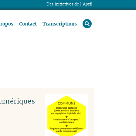
Des initiatives de l’April
rechercher
propos
Contact
Transcriptions
numériques