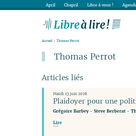
April
Chapril
Libre à vous !
Agenda
Lib
Accueil
Thomas Perrot
Thomas Perrot
Articles liés
Mardi 23 juin 2026
Plaidoyer pour une pol
Grégoire Barbey
-
Steve Berberat
-
Th
Lire