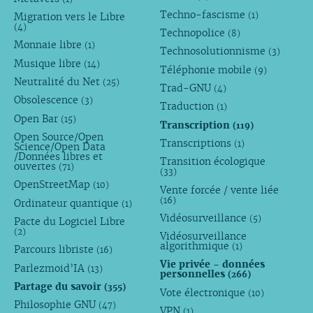
Techno-fascisme
(1)
Migration vers le Libre
(4)
Technopolice
(8)
Monnaie libre
(1)
Technosolutionnisme
(3)
Musique libre
(14)
Téléphonie mobile
(9)
Neutralité du Net
(25)
Trad-GNU
(4)
Obsolescence
(3)
Traduction
(1)
Open Bar
(15)
Transcription
(119)
Open Source/Open
Transcriptions
(1)
Science/Open Data
/Données libres et
Transition écologique
ouvertes
(71)
(33)
OpenStreetMap
(10)
Vente forcée / vente liée
(16)
Ordinateur quantique
(1)
Vidéosurveillance
(5)
Pacte du Logiciel Libre
(2)
Vidéosurveillance
algorithmique
(1)
Parcours libriste
(16)
Vie privée - données
Parlezmoid’IA
(13)
personnelles
(266)
Partage du savoir
(355)
Vote électronique
(10)
Philosophie GNU
(47)
VPN
(1)