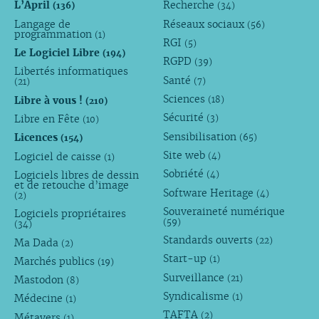
L’April
Recherche
(136)
(34)
Langage de
Réseaux sociaux
(56)
programmation
(1)
RGI
(5)
Le Logiciel Libre
(194)
RGPD
(39)
Libertés informatiques
Santé
(7)
(21)
Sciences
Libre à vous !
(18)
(210)
Sécurité
Libre en Fête
(3)
(10)
Sensibilisation
Licences
(65)
(154)
Site web
Logiciel de caisse
(4)
(1)
Sobriété
Logiciels libres de dessin
(4)
et de retouche d’image
Software Heritage
(4)
(2)
Souveraineté numérique
Logiciels propriétaires
(59)
(34)
Standards ouverts
(22)
Ma Dada
(2)
Start-up
(1)
Marchés publics
(19)
Surveillance
(21)
Mastodon
(8)
Syndicalisme
(1)
Médecine
(1)
TAFTA
(2)
Métavers
(1)