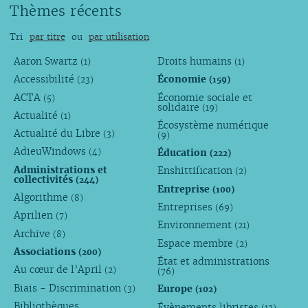
Thèmes récents
Tri
par titre
ou
par utilisation
Aaron Swartz
Droits humains
(1)
(1)
Accessibilité
Économie
(23)
(159)
ACTA
Économie sociale et
(5)
solidaire
(19)
Actualité
(1)
Écosystème numérique
Actualité du Libre
(3)
(9)
AdieuWindows
Éducation
(4)
(222)
Administrations et
Enshittification
(2)
collectivités
(244)
Entreprise
(100)
Algorithme
(8)
Entreprises
(69)
Aprilien
(7)
Environnement
(21)
Archive
(8)
Espace membre
(2)
Associations
(200)
État et administrations
Au cœur de l’April
(2)
(76)
Biais - Discrimination
Europe
(3)
(102)
Bibliothèques,
Évènements libristes
(12)