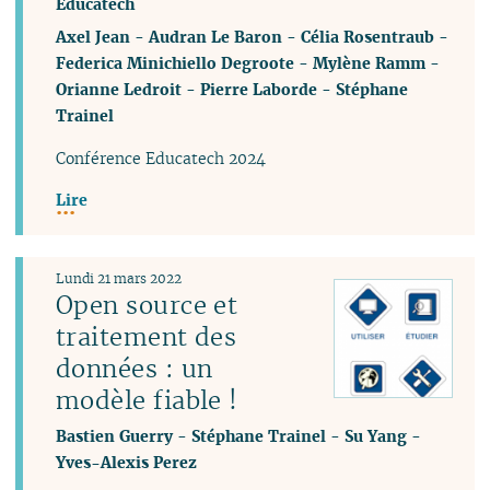
Educatech
Axel Jean
-
Audran Le Baron
-
Célia Rosentraub
-
Federica Minichiello Degroote
-
Mylène Ramm
-
Orianne Ledroit
-
Pierre Laborde
-
Stéphane
Trainel
Conférence Educatech 2024
Lire
Lundi 21 mars 2022
Open source et
traitement des
données : un
modèle fiable !
Bastien Guerry
-
Stéphane Trainel
-
Su Yang
-
Yves-Alexis Perez