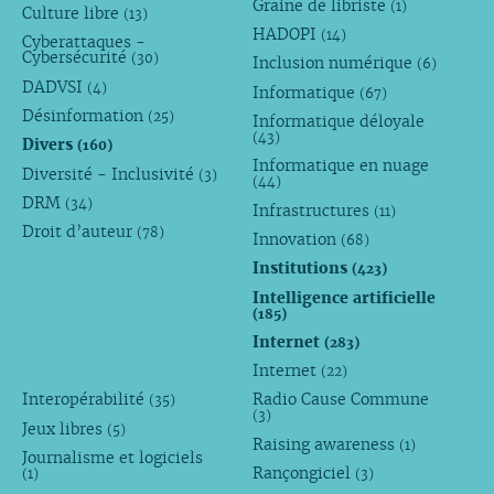
Graine de libriste
(1)
Culture libre
(13)
HADOPI
(14)
Cyberattaques -
Cybersécurité
(30)
Inclusion numérique
(6)
DADVSI
(4)
Informatique
(67)
Désinformation
(25)
Informatique déloyale
(43)
Divers
(160)
Informatique en nuage
Diversité - Inclusivité
(3)
(44)
DRM
(34)
Infrastructures
(11)
Droit d’auteur
(78)
Innovation
(68)
Institutions
(423)
Intelligence artificielle
(185)
Internet
(283)
Internet
(22)
Interopérabilité
Radio Cause Commune
(35)
(3)
Jeux libres
(5)
Raising awareness
(1)
Journalisme et logiciels
Rançongiciel
(1)
(3)