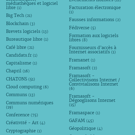
médiathèques et logiciel
libre
Facturation électronique
(1)
(1)
Big Tech
(21)
Fausses informations
(2)
Blockchain
(3)
Fédiverse
(5)
Brevets logiciels
(13)
Formation aux logiciels
Bureautique libre
libres
(1)
(8)
Café libre
Fournisseurs d’accès à
(21)
Internet associatifs
(1)
Candidats.fr
(1)
Framanet
(1)
Capitalisme
(1)
Framasoft
(2)
Chapril
(16)
Framasoft -
CHATONS
(51)
Collectivisons Internet /
Convivialisons Internet
Cloud computing
(6)
(6)
Communs
(13)
Framasoft -
Dégooglisons Internet
Communs numériques
(15)
(19)
Framaspace
(1)
Conference
(75)
GAFAM
(45)
Créativité - Art
(4)
Géopolitique
(4)
Cryptographie
(1)