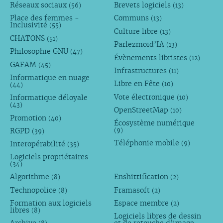
Réseaux sociaux
Brevets logiciels
(56)
(13)
Place des femmes -
Communs
(13)
Inclusivité
(55)
Culture libre
(13)
CHATONS
(51)
Parlezmoid’IA
(13)
Philosophie GNU
(47)
Évènements libristes
(12)
GAFAM
(45)
Infrastructures
(11)
Informatique en nuage
Libre en Fête
(10)
(44)
Vote électronique
Informatique déloyale
(10)
(43)
OpenStreetMap
(10)
Promotion
(40)
Écosystème numérique
RGPD
(9)
(39)
Téléphonie mobile
Interopérabilité
(9)
(35)
Logiciels propriétaires
(34)
Algorithme
Enshittification
(8)
(2)
Technopolice
Framasoft
(8)
(2)
Formation aux logiciels
Espace membre
(2)
libres
(8)
Logiciels libres de dessin