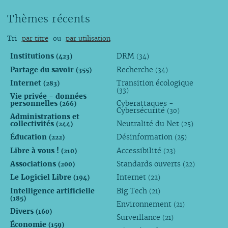
Thèmes récents
Tri
par titre
ou
par utilisation
Institutions
DRM
(423)
(34)
Partage du savoir
Recherche
(355)
(34)
Internet
Transition écologique
(283)
(33)
Vie privée - données
personnelles
Cyberattaques -
(266)
Cybersécurité
(30)
Administrations et
collectivités
Neutralité du Net
(244)
(25)
Éducation
Désinformation
(222)
(25)
Libre à vous !
Accessibilité
(210)
(23)
Associations
Standards ouverts
(200)
(22)
Le Logiciel Libre
Internet
(194)
(22)
Intelligence artificielle
Big Tech
(21)
(185)
Environnement
(21)
Divers
(160)
Surveillance
(21)
Économie
(159)