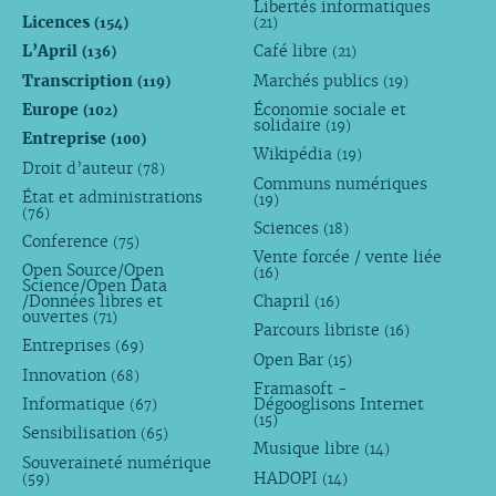
Libertés informatiques
Licences
(154)
(21)
L’April
Café libre
(136)
(21)
Transcription
Marchés publics
(119)
(19)
Europe
Économie sociale et
(102)
solidaire
(19)
Entreprise
(100)
Wikipédia
(19)
Droit d’auteur
(78)
Communs numériques
État et administrations
(19)
(76)
Sciences
(18)
Conference
(75)
Vente forcée / vente liée
Open Source/Open
(16)
Science/Open Data
/Données libres et
Chapril
(16)
ouvertes
(71)
Parcours libriste
(16)
Entreprises
(69)
Open Bar
(15)
Innovation
(68)
Framasoft -
Informatique
Dégooglisons Internet
(67)
(15)
Sensibilisation
(65)
Musique libre
(14)
Souveraineté numérique
HADOPI
(59)
(14)