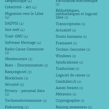
Géopolitique
Facturation électronique
(4)
(1)
Créativité - Art
(4)
Bibliothèques,
Migration vers le Libre
médiathèques et logiciel
libre
(4)
(1)
DADVSI
Transcriptions
(4)
(1)
Site web
Actualité
(4)
(1)
Trad-GNU
Droits humains
(4)
(1)
Software Heritage
Framanet
(4)
(1)
Radio Cause Commune
Techno-fascisme
(1)
(3)
Windows
(1)
Obsolescence
(3)
Syndicalisme
(1)
Biais - Discrimination
(3)
Traduction
(1)
Rançongiciel
(3)
Logiciel de caisse
(1)
Blockchain
(3)
Candidats.fr
(1)
Sécurité
(3)
Aaron Swartz
(1)
Privacy - personal data
Métavers
(3)
(1)
Technosolutionnisme
Cryptographie
(3)
(1)
Podcasting
Raising awareness
(3)
(1)