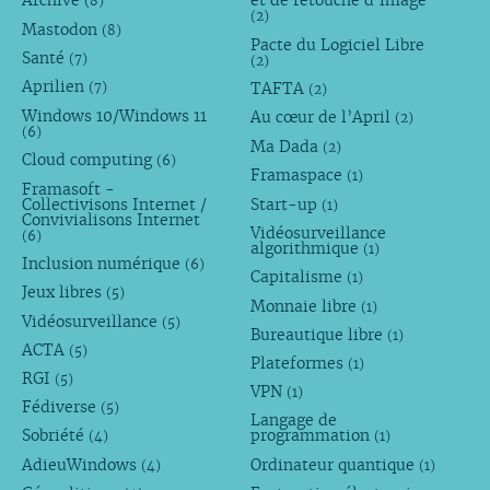
Archive
et de retouche d’image
(8)
(2)
Mastodon
(8)
Pacte du Logiciel Libre
Santé
(7)
(2)
Aprilien
TAFTA
(7)
(2)
Windows 10/Windows 11
Au cœur de l’April
(2)
(6)
Ma Dada
(2)
Cloud computing
(6)
Framaspace
(1)
Framasoft -
Collectivisons Internet /
Start-up
(1)
Convivialisons Internet
Vidéosurveillance
(6)
algorithmique
(1)
Inclusion numérique
(6)
Capitalisme
(1)
Jeux libres
(5)
Monnaie libre
(1)
Vidéosurveillance
(5)
Bureautique libre
(1)
ACTA
(5)
Plateformes
(1)
RGI
(5)
VPN
(1)
Fédiverse
(5)
Langage de
Sobriété
programmation
(4)
(1)
AdieuWindows
Ordinateur quantique
(4)
(1)